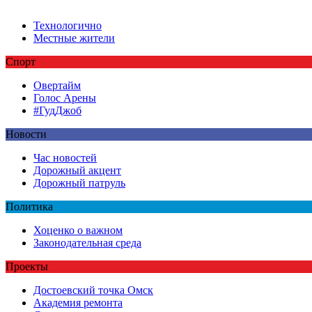
Технологично
Местные жители
Спорт
Овертайм
Голос Арены
#ГудДжоб
Новости
Час новостей
Дорожный акцент
Дорожный патруль
Политика
Хоценко о важном
Законодательная среда
Проекты
Достоевский точка Омск
Академия ремонта