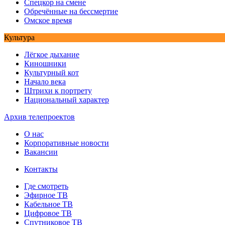
Спецкор на смене
Обречённые на бессмертие
Омское время
Культура
Лёгкое дыхание
Киношники
Культурный кот
Начало века
Штрихи к портрету
Национальный характер
Архив телепроектов
О нас
Корпоративные новости
Вакансии
Контакты
Где смотреть
Эфирное ТВ
Кабельное ТВ
Цифровое ТВ
Спутниковое ТВ