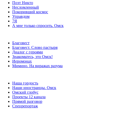
Поэт Никто
Несломленный
Покоривший космос
Управдом
7Я
А мне только спросить. Омск
Благовест
Благовест. Слово пастыря
Диалог с героями
Знакомьтесь, это Омск!
Иеромонах
Мимино. На виражах разума
Наша гордость
Наши иностранцы. Омск
Омский глобус
Проекты 12 канала
Прямой разговор
Спецрепортаж