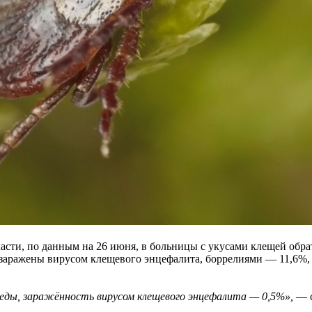
асти, по данным на 26 июня, в больницы с укусами клещей обра
 заражены вирусом клещевого энцефалита, боррелиями — 11,6%,
реды, заражённость вирусом клещевого энцефалита — 0,5%»
,
— 