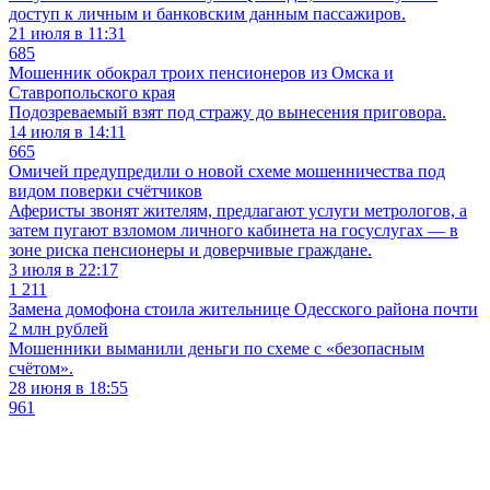
доступ к личным и банковским данным пассажиров.
21 июля в 11:31
685
Мошенник обокрал троих пенсионеров из Омска и
Ставропольского края
Подозреваемый взят под стражу до вынесения приговора.
14 июля в 14:11
665
Омичей предупредили о новой схеме мошенничества под
видом поверки счётчиков
Аферисты звонят жителям, предлагают услуги метрологов, а
затем пугают взломом личного кабинета на госуслугах — в
зоне риска пенсионеры и доверчивые граждане.
3 июля в 22:17
1 211
Замена домофона стоила жительнице Одесского района почти
2 млн рублей
Мошенники выманили деньги по схеме с «безопасным
счётом».
28 июня в 18:55
961