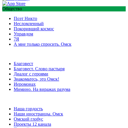
Общество
Поэт Никто
Несломленный
Покоривший космос
Управдом
7Я
А мне только спросить. Омск
Благовест
Благовест. Слово пастыря
Диалог с героями
Знакомьтесь, это Омск!
Иеромонах
Мимино. На виражах разума
Наша гордость
Наши иностранцы. Омск
Омский глобус
Проекты 12 канала