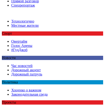
Прямой разговор
Спецрепортаж
Технологично
Местные жители
Спорт
Овертайм
Голос Арены
#ГудДжоб
Новости
Час новостей
Дорожный акцент
Дорожный патруль
Политика
Хоценко о важном
Законодательная среда
Проекты