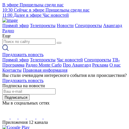
В эфире
Пришельцы среди нас
10:30
Сейчас в эфире
Пришельцы среди нас
11:00
Далее в эфире
Час новостей
Прямой эфир
Телепроекты
Новости
Спецпроекты
Авангард
Радио
Еще
Предложить новость
Прямой эфир
Телепроекты
Час новостей
Спецпроекты
ТВ-
Программа
Радио Monte Carlo
Про Авангард
Реклама
О нас
Контакты
Правовая информация
Вы стали очевидцем интересного события или происшествия?
Предложить новость
Подписка на новости
Подписаться
Мы в социальных сетях
Приложения 12 канала