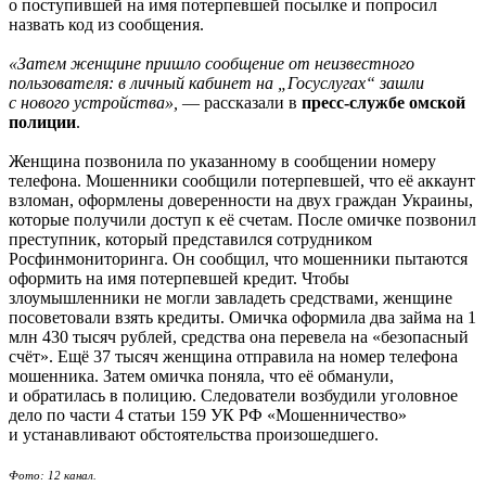
о поступившей на имя потерпевшей посылке и попросил
назвать код из сообщения.
«Затем женщине пришло сообщение от неизвестного
пользователя: в личный кабинет на „Госуслугах“ зашли
с нового устройства»,
— рассказали в
пресс-службе омской
полиции
.
Женщина позвонила по указанному в сообщении номеру
телефона. Мошенники сообщили потерпевшей, что её аккаунт
взломан, оформлены доверенности на двух граждан Украины,
которые получили доступ к её счетам. После омичке позвонил
преступник, который представился сотрудником
Росфинмониторинга. Он сообщил, что мошенники пытаются
оформить на имя потерпевшей кредит. Чтобы
злоумышленники не могли завладеть средствами, женщине
посоветовали взять кредиты. Омичка оформила два займа на 1
млн 430 тысяч рублей, средства она перевела на «безопасный
счёт». Ещё 37 тысяч женщина отправила на номер телефона
мошенника. Затем омичка поняла, что её обманули,
и обратилась в полицию. Следователи возбудили уголовное
дело по части 4 статьи 159 УК РФ «Мошенничество»
и устанавливают обстоятельства произошедшего.
Фото: 12 канал.