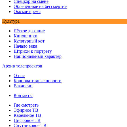
Спецкор на смене
Обречённые на бессмертие
Омское время
Культура
Лёгкое дыхание
Киношники
Культурный кот
Начало века
Штрихи к портрету
Национальный характер
Архив телепроектов
О нас
Корпоративные новости
Вакансии
Контакты
Где смотреть
Эфирное ТВ
Кабельное ТВ
Цифровое ТВ
Спутниковое ТВ