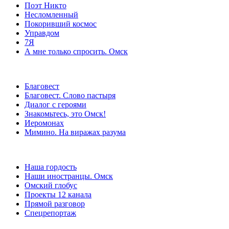
Поэт Никто
Несломленный
Покоривший космос
Управдом
7Я
А мне только спросить. Омск
Благовест
Благовест. Слово пастыря
Диалог с героями
Знакомьтесь, это Омск!
Иеромонах
Мимино. На виражах разума
Наша гордость
Наши иностранцы. Омск
Омский глобус
Проекты 12 канала
Прямой разговор
Спецрепортаж