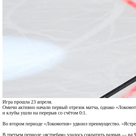
Игра прошла 23 апреля.
Омичи активно начали первый отрезок матча, однако «Локомоти
и клубы ушли на перерыв со счётом 0:1.
Во втором периоде «Локомотив» удвоил преимущество. «Ястребы
В третьем периоде «ястребам» удалось сократить разрыв — на 