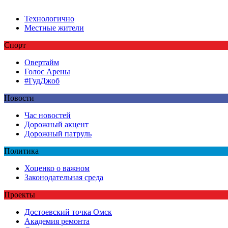
Технологично
Местные жители
Спорт
Овертайм
Голос Арены
#ГудДжоб
Новости
Час новостей
Дорожный акцент
Дорожный патруль
Политика
Хоценко о важном
Законодательная среда
Проекты
Достоевский точка Омск
Академия ремонта