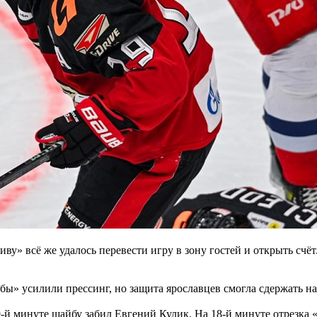
ву» всё же удалось перевести игру в зону гостей и открыть счё
» усилили прессинг, но защита ярославцев смогла сдержать нат
9-й минуте шайбу забил Евгений Кулик. На 18-й минуте отрезка