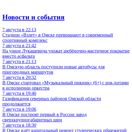
Новости и события
7 августа в 22:13
Стадион «Взлет» в Омске превращают в современный
спортивный комплекс
7 августа в 21:42
На улице Лукашевича уложат щебёночно-мастичное покрытие
вместо асфальта
7 августа в 21:13
В Омскую область поступили новые автобусы для
пригородных маршрутов
7 августа в 20:32
В Омске стартовал «Музыкальный пикник» (6+) с рок-хитами
в исполнении оркестра
7 августа в 19:46
Газификация северных районов Омской области
продолжается
7 августа в 19:06
В Омске построят первый в России завод
сверхкрупногабаритных шин
7 августа в 18:30
В Омске идёт капитальный ремонт студенческих общежитий