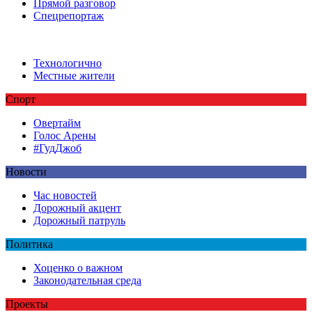
Прямой разговор
Спецрепортаж
Технологично
Местные жители
Спорт
Овертайм
Голос Арены
#ГудДжоб
Новости
Час новостей
Дорожный акцент
Дорожный патруль
Политика
Хоценко о важном
Законодательная среда
Проекты