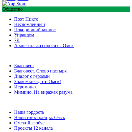
Общество
Поэт Никто
Несломленный
Покоривший космос
Управдом
7Я
А мне только спросить. Омск
Благовест
Благовест. Слово пастыря
Диалог с героями
Знакомьтесь, это Омск!
Иеромонах
Мимино. На виражах разума
Наша гордость
Наши иностранцы. Омск
Омский глобус
Проекты 12 канала