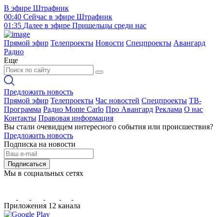
В эфире
Штрафник
00:40
Сейчас в эфире
Штрафник
01:35
Далее в эфире
Пришельцы среди нас
Прямой эфир
Телепроекты
Новости
Спецпроекты
Авангард
Радио
Еще
Предложить новость
Прямой эфир
Телепроекты
Час новостей
Спецпроекты
ТВ-
Программа
Радио Monte Carlo
Про Авангард
Реклама
О нас
Контакты
Правовая информация
Вы стали очевидцем интересного события или происшествия?
Предложить новость
Подписка на новости
Подписаться
Мы в социальных сетях
Приложения 12 канала