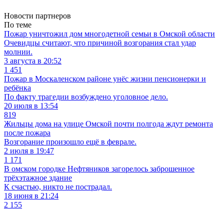
Новости партнеров
По теме
Пожар уничтожил дом многодетной семьи в Омской области
Очевидцы считают, что причиной возгорания стал удар
молнии.
3 августа в 20:52
1 451
Пожар в Москаленском районе унёс жизни пенсионерки и
ребёнка
По факту трагедии возбуждено уголовное дело.
20 июля в 13:54
819
Жильцы дома на улице Омской почти полгода ждут ремонта
после пожара
Возгорание произошло ещё в феврале.
2 июля в 19:47
1 171
В омском городке Нефтяников загорелось заброшенное
трёхэтажное здание
К счастью, никто не пострадал.
18 июня в 21:24
2 155