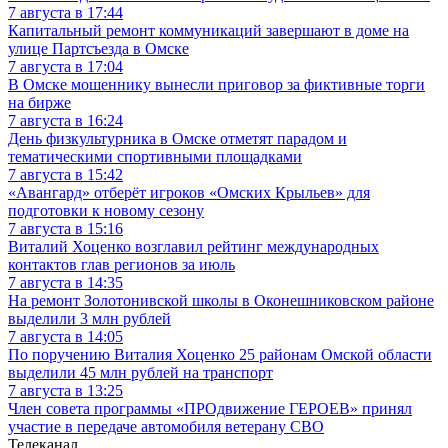
7 августа в 17:44
Капитальный ремонт коммуникаций завершают в доме на
улице Партсъезда в Омске
7 августа в 17:04
В Омске мошеннику вынесли приговор за фиктивные торги
на бирже
7 августа в 16:24
День физкультурника в Омске отметят парадом и
тематическими спортивными площадками
7 августа в 15:42
«Авангард» отберёт игроков «Омских Крыльев» для
подготовки к новому сезону
7 августа в 15:16
Виталий Хоценко возглавил рейтинг международных
контактов глав регионов за июль
7 августа в 14:35
На ремонт Золотонивской школы в Оконешниковском районе
выделили 3 млн рублей
7 августа в 14:05
По поручению Виталия Хоценко 25 районам Омской области
выделили 45 млн рублей на транспорт
7 августа в 13:25
Член совета программы «ПРОдвижение ГЕРОЕВ» принял
участие в передаче автомобиля ветерану СВО
Телеканал