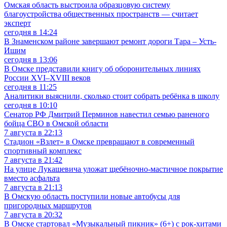
Омская область выстроила образцовую систему
благоустройства общественных пространств — считает
эксперт
сегодня в 14:24
В Знаменском районе завершают ремонт дороги Тара – Усть-
Ишим
сегодня в 13:06
В Омске представили книгу об оборонительных линиях
России XVI–XVIII веков
сегодня в 11:25
Аналитики выяснили, сколько стоит собрать ребёнка в школу
сегодня в 10:10
Сенатор РФ Дмитрий Перминов навестил семью раненого
бойца СВО в Омской области
7 августа в 22:13
Стадион «Взлет» в Омске превращают в современный
спортивный комплекс
7 августа в 21:42
На улице Лукашевича уложат щебёночно-мастичное покрытие
вместо асфальта
7 августа в 21:13
В Омскую область поступили новые автобусы для
пригородных маршрутов
7 августа в 20:32
В Омске стартовал «Музыкальный пикник» (6+) с рок-хитами