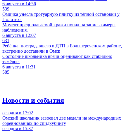
6 августа в 14:56
539
Омичка унесла тротуарную плитку из тёплой остановки у
Политеха
Момент предполагаемой кражи попал на запись камеры
наблюдения.
6 августа в 12:07
631
Ребёнка, пострадавшего в ДТП в Большереченском районе,
экстренно доставили в Омск
Состояние школьника врачи оценивают как стабильно
тяжёлое.
6 августа в 11:31
585
Новости и события
сегодня в 17:02
Омский школьник завоевал две медали на международных
соревнованиях по спидкубингу
сегодня в 15:37