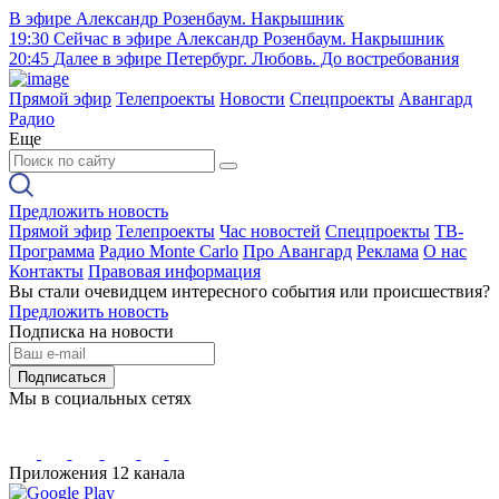
В эфире
Александр Розенбаум. Накрышник
19:30
Сейчас в эфире
Александр Розенбаум. Накрышник
20:45
Далее в эфире
Петербург. Любовь. До востребования
Прямой эфир
Телепроекты
Новости
Спецпроекты
Авангард
Радио
Еще
Предложить новость
Прямой эфир
Телепроекты
Час новостей
Спецпроекты
ТВ-
Программа
Радио Monte Carlo
Про Авангард
Реклама
О нас
Контакты
Правовая информация
Вы стали очевидцем интересного события или происшествия?
Предложить новость
Подписка на новости
Подписаться
Мы в социальных сетях
Приложения 12 канала