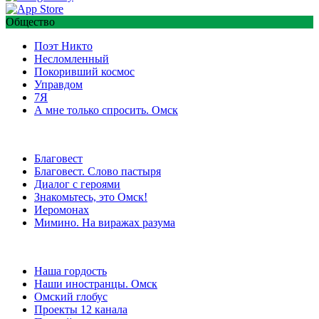
Общество
Поэт Никто
Несломленный
Покоривший космос
Управдом
7Я
А мне только спросить. Омск
Благовест
Благовест. Слово пастыря
Диалог с героями
Знакомьтесь, это Омск!
Иеромонах
Мимино. На виражах разума
Наша гордость
Наши иностранцы. Омск
Омский глобус
Проекты 12 канала