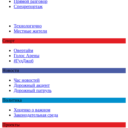
Прямой разговор
Спецрепортаж
Технологично
Местные жители
Спорт
Овертайм
Голос Арены
#ГудДжоб
Новости
Час новостей
Дорожный акцент
Дорожный патруль
Политика
Хоценко о важном
Законодательная среда
Проекты