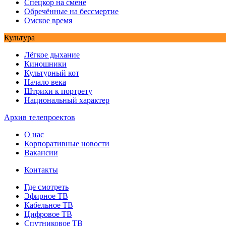
Спецкор на смене
Обречённые на бессмертие
Омское время
Культура
Лёгкое дыхание
Киношники
Культурный кот
Начало века
Штрихи к портрету
Национальный характер
Архив телепроектов
О нас
Корпоративные новости
Вакансии
Контакты
Где смотреть
Эфирное ТВ
Кабельное ТВ
Цифровое ТВ
Спутниковое ТВ