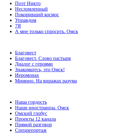
Поэт Никто
Несломленный
Покоривший космос
Управдом
7Я
А мне только спросить. Омск
Благовест
Благовест. Слово пастыря
Диалог с героями
Знакомьтесь, это Омск!
Иеромонах
Мимино. На виражах разума
Наша гордость
Наши иностранцы. Омск
Омский глобус
Проекты 12 канала
Прямой разговор
Спецрепортаж