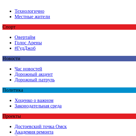
Технологично
Местные жители
Спорт
Овертайм
Голос Арены
#ГудДжоб
Новости
Час новостей
Дорожный акцент
Дорожный патруль
Политика
Хоценко о важном
Законодательная среда
Проекты
Достоевский точка Омск
Академия ремонта