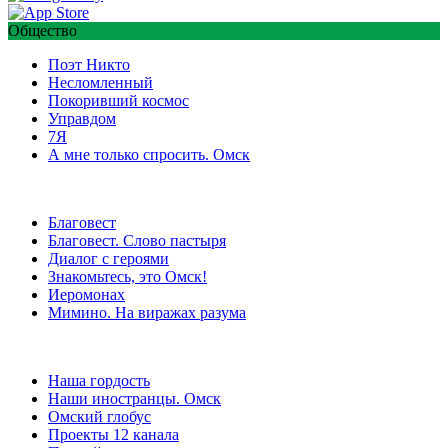
Общество
Поэт Никто
Несломленный
Покоривший космос
Управдом
7Я
А мне только спросить. Омск
Благовест
Благовест. Слово пастыря
Диалог с героями
Знакомьтесь, это Омск!
Иеромонах
Мимино. На виражах разума
Наша гордость
Наши иностранцы. Омск
Омский глобус
Проекты 12 канала