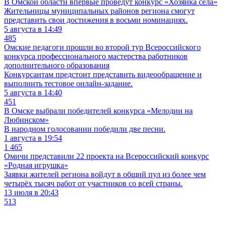
В Омской области впервые проведут конкурс «Хозяйка села»
Жительницы муниципальных районов региона смогут
представить свои достижения в восьми номинациях.
5 августа в 14:49
485
Омские педагоги прошли во второй тур Всероссийского
конкурса профессионального мастерства работников
дополнительного образования
Конкурсантам предстоит представить видеообращение и
выполнить тестовое онлайн-задание.
5 августа в 14:40
451
В Омске выбрали победителей конкурса «Мелодии на
Любинском»
В народном голосовании победили две песни.
1 августа в 19:54
1 465
Омичи представили 22 проекта на Всероссийский конкурс
«Родная игрушка»
Заявки жителей региона войдут в общий пул из более чем
четырёх тысяч работ от участников со всей страны.
13 июля в 20:43
513