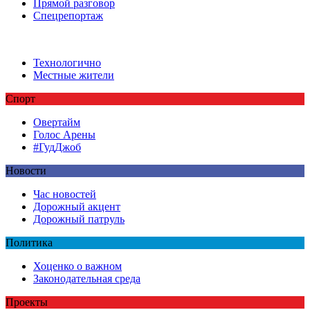
Прямой разговор
Спецрепортаж
Технологично
Местные жители
Спорт
Овертайм
Голос Арены
#ГудДжоб
Новости
Час новостей
Дорожный акцент
Дорожный патруль
Политика
Хоценко о важном
Законодательная среда
Проекты