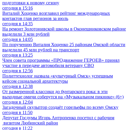
подготовки к новому сезону
сегодня в 15:16
Виталий Хоценко возглавил рейтинг международных
контактов глав регионов за июль
сегодня в 14:35
На ремонт Золотонивской школы в Оконешниковском районе
выделили 3 млн рублей
сегодня в 14:05
По поручению Виталия Хоценко 25 районам Омской области
выделили 45 млн рублей на транспорт
сегодня в 13:25
Член совета программы «ПРОдвижение ГЕРОЕВ» принял
участие в передаче автомобиля ветерану СВО
сегодня в 12:56
Политтехнолог назвала «культурный Омск» успешным
кейсом социальной архитектуры
сегодня в 12:38
От размеренной классики до бунтарского рока: в эти
выходные омичи соберутся на «Музыкальном пикнике» (6+)
сегодня в 12:04
Загадочный скульптор создаёт горельефы по всему Омску
сегодня в 11:50
Депутат Госдумы Игорь Антропенко посетил с рабочим
визитом Любинский район
сегодня в 11:22