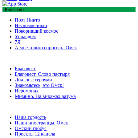
Общество
Поэт Никто
Несломленный
Покоривший космос
Управдом
7Я
А мне только спросить. Омск
Благовест
Благовест. Слово пастыря
Диалог с героями
Знакомьтесь, это Омск!
Иеромонах
Мимино. На виражах разума
Наша гордость
Наши иностранцы. Омск
Омский глобус
Проекты 12 канала