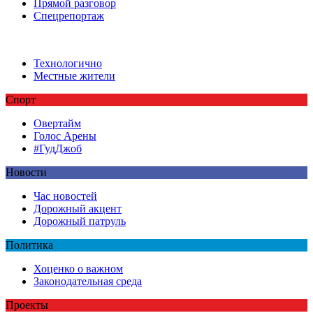
Прямой разговор
Спецрепортаж
Технологично
Местные жители
Спорт
Овертайм
Голос Арены
#ГудДжоб
Новости
Час новостей
Дорожный акцент
Дорожный патруль
Политика
Хоценко о важном
Законодательная среда
Проекты