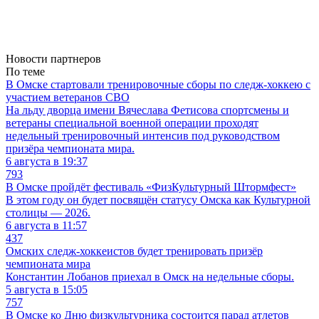
Новости партнеров
По теме
В Омске стартовали тренировочные сборы по следж-хоккею с
участием ветеранов СВО
На льду дворца имени Вячеслава Фетисова спортсмены и
ветераны специальной военной операции проходят
недельный тренировочный интенсив под руководством
призёра чемпионата мира.
6 августа в 19:37
793
В Омске пройдёт фестиваль «ФизКультурный Штормфест»
В этом году он будет посвящён статусу Омска как Культурной
столицы — 2026.
6 августа в 11:57
437
Омских следж-хоккеистов будет тренировать призёр
чемпионата мира
Константин Лобанов приехал в Омск на недельные сборы.
5 августа в 15:05
757
В Омске ко Дню физкультурника состоится парад атлетов