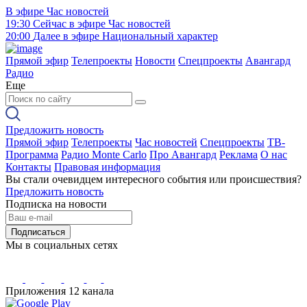
В эфире
Час новостей
19:30
Сейчас в эфире
Час новостей
20:00
Далее в эфире
Национальный характер
Прямой эфир
Телепроекты
Новости
Спецпроекты
Авангард
Радио
Еще
Предложить новость
Прямой эфир
Телепроекты
Час новостей
Спецпроекты
ТВ-
Программа
Радио Monte Carlo
Про Авангард
Реклама
О нас
Контакты
Правовая информация
Вы стали очевидцем интересного события или происшествия?
Предложить новость
Подписка на новости
Подписаться
Мы в социальных сетях
Приложения 12 канала