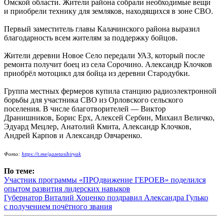
Омской области. Жители района собрали необходимые вещи
и приобрели технику для земляков, находящихся в зоне СВО.
Первый заместитель главы Калачинского района выразил
благодарность всем жителям за поддержку бойцов.
Жители деревни Новое Село передали УАЗ, который после
ремонта получит боец из села Сорочино. Александр Клочков
приобрёл мотоцикл для бойца из деревни Стародубки.
Группа местных фермеров купила станцию радиоэлектронной
борьбы для участника СВО из Орловского сельского
поселения. В числе благотворителей — Виктор
Дранишников, Борис Ерх, Алексей Сербин, Михаил Величко,
Эдуард Мецлер, Анатолий Кмита, Александр Клочков,
Андрей Карпов и Александр Овчаренко.
Фото:
https://t.me/gazetasibiryak
По теме:
Участник программы «ПРОдвижение ГЕРОЕВ» поделился
опытом развития лидерских навыков
Губернатор Виталий Хоценко поздравил Александра Гулько
с получением почётного звания