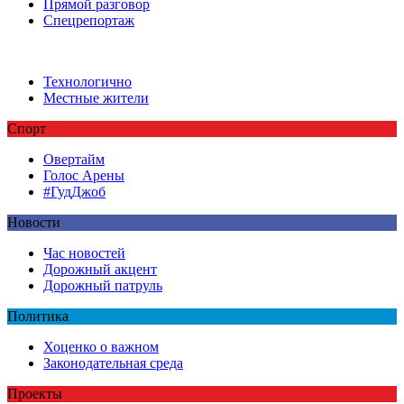
Прямой разговор
Спецрепортаж
Технологично
Местные жители
Спорт
Овертайм
Голос Арены
#ГудДжоб
Новости
Час новостей
Дорожный акцент
Дорожный патруль
Политика
Хоценко о важном
Законодательная среда
Проекты