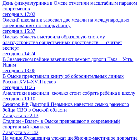
День физкультурника в Омске отметили масштабным парадом
спортсменов
сегодня в 17:02
Омский школьник завоевал две медали на международных
соревнованиях по спидкубингу
сегодня в 15:37
Омская область выстроила образцовую систему
благоустройства общественных пространств — считает
эксперт
сегодня в 14:24
В Знаменском районе завершают ремонт дороги Тара – Усть-
Ишим
сегодня в 13:06
В Омске представили книгу об оборонительных линиях
России XVI–XVIII веков
сегодня в 11:25
Аналитики выяснили, сколько стоит собрать ребёнка в школу
сегодня в 10:10
Сенатор РФ Дмитрий Перминов навестил семью раненого
бойца СВО в Омской области
7 августа в 22:13
Стадион «Взлет» в Омске превращают в современный
спортивный комплекс
7 августа в 21:42
На улице Лукашевича уложат щебёночно-мастичное покрытие