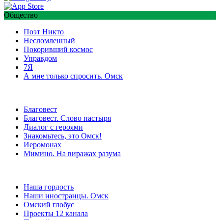
Общество
Поэт Никто
Несломленный
Покоривший космос
Управдом
7Я
А мне только спросить. Омск
Благовест
Благовест. Слово пастыря
Диалог с героями
Знакомьтесь, это Омск!
Иеромонах
Мимино. На виражах разума
Наша гордость
Наши иностранцы. Омск
Омский глобус
Проекты 12 канала