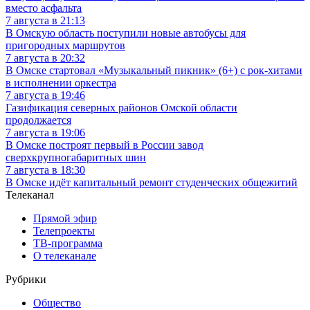
вместо асфальта
7 августа в 21:13
В Омскую область поступили новые автобусы для
пригородных маршрутов
7 августа в 20:32
В Омске стартовал «Музыкальный пикник» (6+) с рок-хитами
в исполнении оркестра
7 августа в 19:46
Газификация северных районов Омской области
продолжается
7 августа в 19:06
В Омске построят первый в России завод
сверхкрупногабаритных шин
7 августа в 18:30
В Омске идёт капитальный ремонт студенческих общежитий
Телеканал
Прямой эфир
Телепроекты
ТВ-программа
О телеканале
Рубрики
Общество