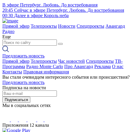
В эфире
Петербург. Любовь. До востребования
20:45
Сейчас в эфире
Петербург. Любовь. До востребования
00:30
Далее в эфире
Король неба
Прямой эфир
Телепроекты
Новости
Спецпроекты
Авангард
Радио
Еще
Предложить новость
Прямой эфир
Телепроекты
Час новостей
Спецпроекты
ТВ-
Программа
Радио Monte Carlo
Про Авангард
Реклама
О нас
Контакты
Правовая информация
Вы стали очевидцем интересного события или происшествия?
Предложить новость
Подписка на новости
Подписаться
Мы в социальных сетях
Приложения 12 канала