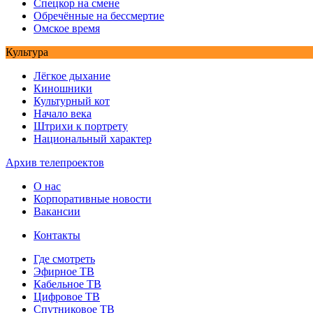
Спецкор на смене
Обречённые на бессмертие
Омское время
Культура
Лёгкое дыхание
Киношники
Культурный кот
Начало века
Штрихи к портрету
Национальный характер
Архив телепроектов
О нас
Корпоративные новости
Вакансии
Контакты
Где смотреть
Эфирное ТВ
Кабельное ТВ
Цифровое ТВ
Спутниковое ТВ