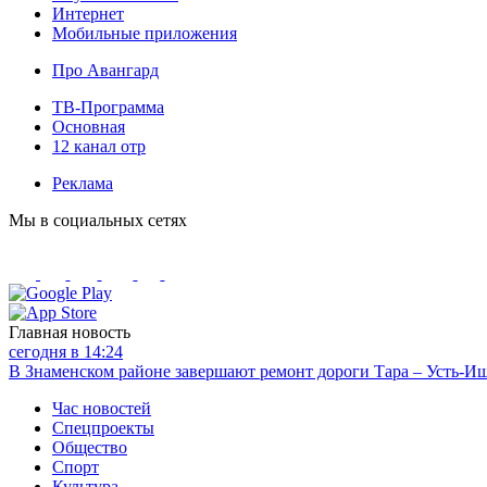
Интернет
Мобильные приложения
Про Авангард
ТВ-Программа
Основная
12 канал отр
Реклама
Мы в социальных сетях
Главная новость
сегодня в 14:24
В Знаменском районе завершают ремонт дороги Тара – Усть-И
Час новостей
Спецпроекты
Общество
Спорт
Культура