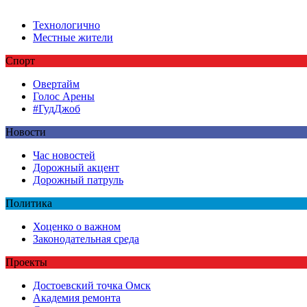
Технологично
Местные жители
Спорт
Овертайм
Голос Арены
#ГудДжоб
Новости
Час новостей
Дорожный акцент
Дорожный патруль
Политика
Хоценко о важном
Законодательная среда
Проекты
Достоевский точка Омск
Академия ремонта