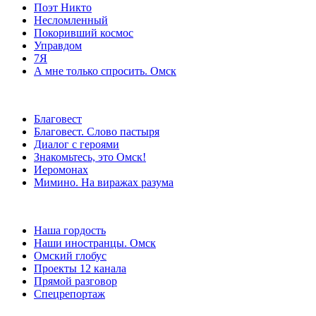
Поэт Никто
Несломленный
Покоривший космос
Управдом
7Я
А мне только спросить. Омск
Благовест
Благовест. Слово пастыря
Диалог с героями
Знакомьтесь, это Омск!
Иеромонах
Мимино. На виражах разума
Наша гордость
Наши иностранцы. Омск
Омский глобус
Проекты 12 канала
Прямой разговор
Спецрепортаж