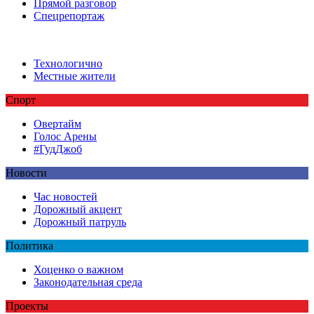
Прямой разговор
Спецрепортаж
Технологично
Местные жители
Спорт
Овертайм
Голос Арены
#ГудДжоб
Новости
Час новостей
Дорожный акцент
Дорожный патруль
Политика
Хоценко о важном
Законодательная среда
Проекты