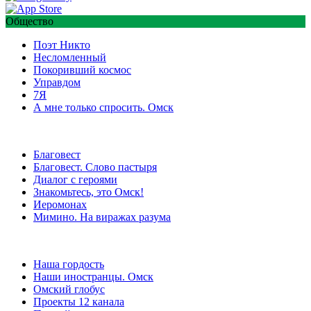
Общество
Поэт Никто
Несломленный
Покоривший космос
Управдом
7Я
А мне только спросить. Омск
Благовест
Благовест. Слово пастыря
Диалог с героями
Знакомьтесь, это Омск!
Иеромонах
Мимино. На виражах разума
Наша гордость
Наши иностранцы. Омск
Омский глобус
Проекты 12 канала