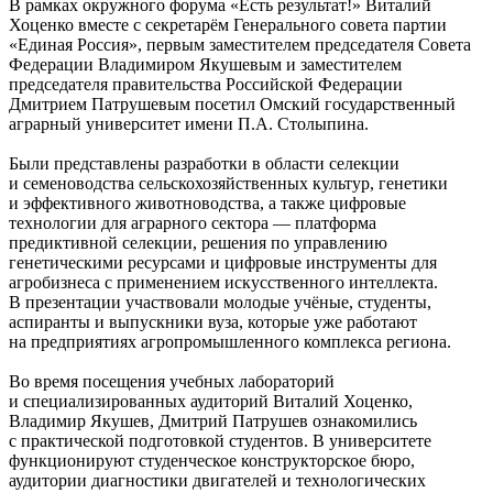
В рамках окружного форума «Есть результат!» Виталий
Хоценко вместе с секретарём Генерального совета партии
«Единая Россия», первым заместителем председателя Совета
Федерации Владимиром Якушевым и заместителем
председателя правительства Российской Федерации
Дмитрием Патрушевым посетил Омский государственный
аграрный университет имени П.А. Столыпина.
Были представлены разработки в области селекции
и семеноводства сельскохозяйственных культур, генетики
и эффективного животноводства, а также цифровые
технологии для аграрного сектора — платформа
предиктивной селекции, решения по управлению
генетическими ресурсами и цифровые инструменты для
агробизнеса с применением искусственного интеллекта.
В презентации участвовали молодые учёные, студенты,
аспиранты и выпускники вуза, которые уже работают
на предприятиях агропромышленного комплекса региона.
Во время посещения учебных лабораторий
и специализированных аудиторий Виталий Хоценко,
Владимир Якушев, Дмитрий Патрушев ознакомились
с практической подготовкой студентов. В университете
функционируют студенческое конструкторское бюро,
аудитории диагностики двигателей и технологических