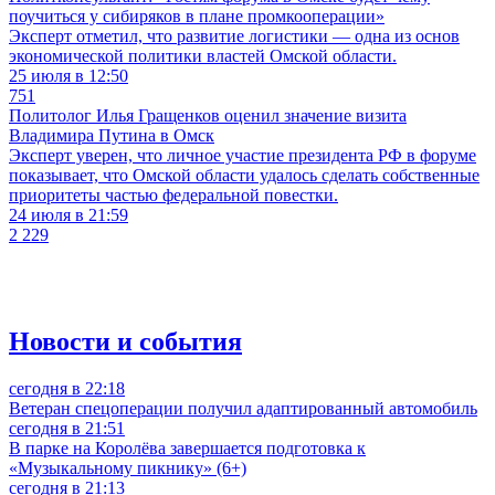
поучиться у сибиряков в плане промкооперации»
Эксперт отметил, что развитие логистики — одна из основ
экономической политики властей Омской области.
25 июля в 12:50
751
Политолог Илья Гращенков оценил значение визита
Владимира Путина в Омск
Эксперт уверен, что личное участие президента РФ в форуме
показывает, что Омской области удалось сделать собственные
приоритеты частью федеральной повестки.
24 июля в 21:59
2 229
Новости и события
сегодня в 22:18
Ветеран спецоперации получил адаптированный автомобиль
сегодня в 21:51
В парке на Королёва завершается подготовка к
«Музыкальному пикнику» (6+)
сегодня в 21:13