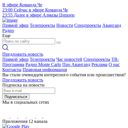
В эфире
Команда Че
23:00
Сейчас в эфире
Команда Че
23:55
Далее в эфире
Алмазы Цирцеи
Прямой эфир
Телепроекты
Новости
Спецпроекты
Авангард
Радио
Еще
Предложить новость
Прямой эфир
Телепроекты
Час новостей
Спецпроекты
ТВ-
Программа
Радио Monte Carlo
Про Авангард
Реклама
О нас
Контакты
Правовая информация
Вы стали очевидцем интересного события или происшествия?
Предложить новость
Подписка на новости
Подписаться
Мы в социальных сетях
Приложения 12 канала