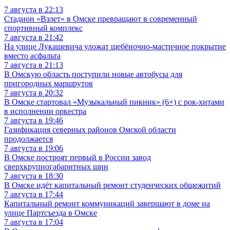
7 августа в 22:13
Стадион «Взлет» в Омске превращают в современный
спортивный комплекс
7 августа в 21:42
На улице Лукашевича уложат щебёночно-мастичное покрытие
вместо асфальта
7 августа в 21:13
В Омскую область поступили новые автобусы для
пригородных маршрутов
7 августа в 20:32
В Омске стартовал «Музыкальный пикник» (6+) с рок-хитами
в исполнении оркестра
7 августа в 19:46
Газификация северных районов Омской области
продолжается
7 августа в 19:06
В Омске построят первый в России завод
сверхкрупногабаритных шин
7 августа в 18:30
В Омске идёт капитальный ремонт студенческих общежитий
7 августа в 17:44
Капитальный ремонт коммуникаций завершают в доме на
улице Партсъезда в Омске
7 августа в 17:04