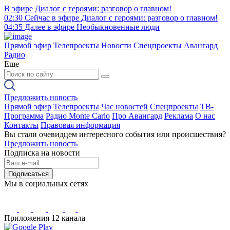
В эфире
Диалог с героями: разговор о главном!
02:30
Сейчас в эфире
Диалог с героями: разговор о главном!
04:35
Далее в эфире
Необыкновенные люди
Прямой эфир
Телепроекты
Новости
Спецпроекты
Авангард
Радио
Еще
Предложить новость
Прямой эфир
Телепроекты
Час новостей
Спецпроекты
ТВ-
Программа
Радио Monte Carlo
Про Авангард
Реклама
О нас
Контакты
Правовая информация
Вы стали очевидцем интересного события или происшествия?
Предложить новость
Подписка на новости
Подписаться
Мы в социальных сетях
Приложения 12 канала