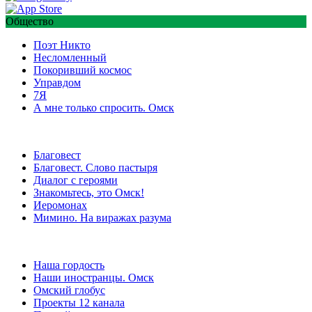
Общество
Поэт Никто
Несломленный
Покоривший космос
Управдом
7Я
А мне только спросить. Омск
Благовест
Благовест. Слово пастыря
Диалог с героями
Знакомьтесь, это Омск!
Иеромонах
Мимино. На виражах разума
Наша гордость
Наши иностранцы. Омск
Омский глобус
Проекты 12 канала