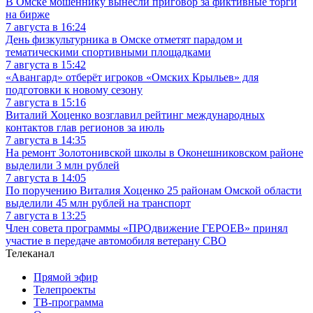
В Омске мошеннику вынесли приговор за фиктивные торги
на бирже
7 августа в 16:24
День физкультурника в Омске отметят парадом и
тематическими спортивными площадками
7 августа в 15:42
«Авангард» отберёт игроков «Омских Крыльев» для
подготовки к новому сезону
7 августа в 15:16
Виталий Хоценко возглавил рейтинг международных
контактов глав регионов за июль
7 августа в 14:35
На ремонт Золотонивской школы в Оконешниковском районе
выделили 3 млн рублей
7 августа в 14:05
По поручению Виталия Хоценко 25 районам Омской области
выделили 45 млн рублей на транспорт
7 августа в 13:25
Член совета программы «ПРОдвижение ГЕРОЕВ» принял
участие в передаче автомобиля ветерану СВО
Телеканал
Прямой эфир
Телепроекты
ТВ-программа