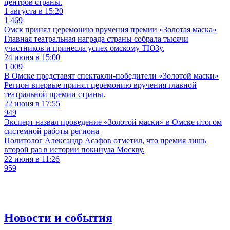
центров страны.
1 августа в 15:20
1 469
Омск принял церемонию вручения премии «Золотая маска»
Главная театральная награда страны собрала тысячи
участников и принесла успех омскому ТЮЗу.
24 июня в 15:00
1 009
В Омске представят спектакли-победители «Золотой маски»
Регион впервые принял церемонию вручения главной
театральной премии страны.
22 июня в 17:55
949
Эксперт назвал проведение «Золотой маски» в Омске итогом
системной работы региона
Политолог Александр Асафов отметил, что премия лишь
второй раз в истории покинула Москву.
22 июня в 11:26
959
Новости и события