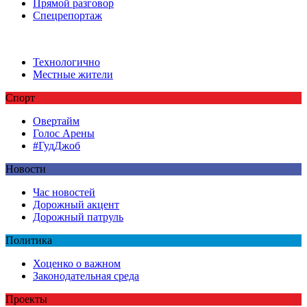
Прямой разговор
Спецрепортаж
Технологично
Местные жители
Спорт
Овертайм
Голос Арены
#ГудДжоб
Новости
Час новостей
Дорожный акцент
Дорожный патруль
Политика
Хоценко о важном
Законодательная среда
Проекты