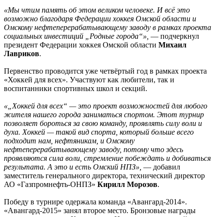
«Мы чтим память об этом великом человеке. И всё это
возможно благодаря Федерации хоккея Омской области и
Омскому нефтеперерабатывающему заводу в рамках проекта
социальных инвестиций „Родные города“»,
— подчеркнул
президент Федерации хоккея Омской области
Михаил
Лавриков
.
Первенство проводится уже четвёртый год в рамках проекта
«Хоккей для всех». Участвуют как любители, так и
воспитанники спортивных школ и секций.
«„Хоккей для всех“ — это проект возможностей для любого
жителя нашего города заниматься спортом. Этот турнир
позволяет бороться за свою команду, проявлять силу воли и
духа. Хоккей — такой вид спорта, который больше всего
подходит нам, нефтяникам, и Омскому
нефтеперерабатывающему заводу, потому что здесь
проявляются сила воли, стремление побеждать и добиваться
результата. А это и есть Омский НПЗ»,
— добавил
заместитель генерального директора, технический директор
АО «Газпромнефть-ОНПЗ»
Кирилл Морозов
.
Победу в турнире одержала команда «Авангард-2014».
«Авангард-2015» занял второе место. Бронзовые награды