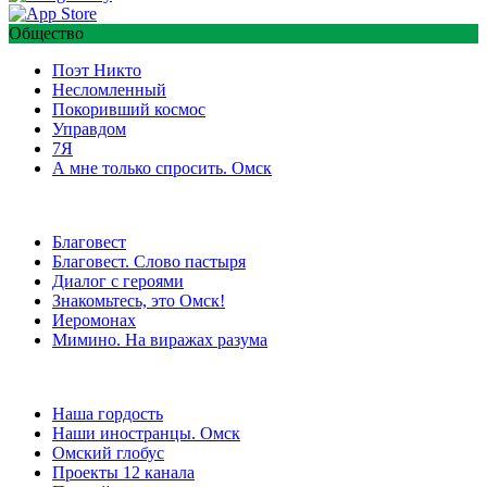
Общество
Поэт Никто
Несломленный
Покоривший космос
Управдом
7Я
А мне только спросить. Омск
Благовест
Благовест. Слово пастыря
Диалог с героями
Знакомьтесь, это Омск!
Иеромонах
Мимино. На виражах разума
Наша гордость
Наши иностранцы. Омск
Омский глобус
Проекты 12 канала