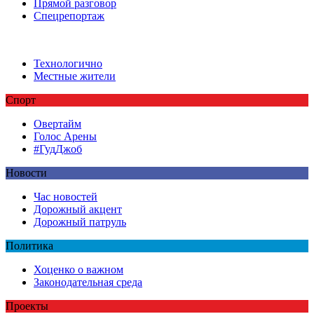
Прямой разговор
Спецрепортаж
Технологично
Местные жители
Спорт
Овертайм
Голос Арены
#ГудДжоб
Новости
Час новостей
Дорожный акцент
Дорожный патруль
Политика
Хоценко о важном
Законодательная среда
Проекты