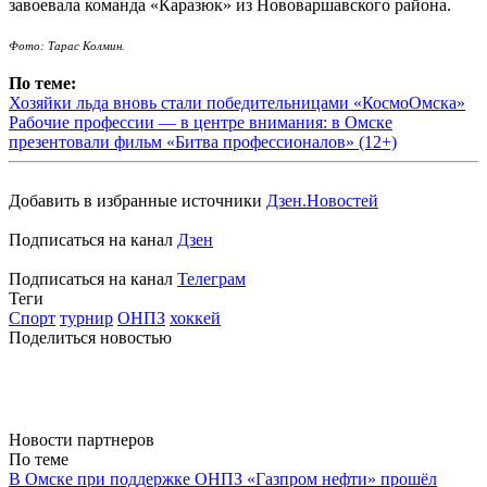
завоевала команда «Каразюк» из Нововаршавского района.
Фото: Тарас Колмин.
По теме:
Хозяйки льда вновь стали победительницами «КосмоОмска»
Рабочие профессии — в центре внимания: в Омске
презентовали фильм «Битва профессионалов» (12+)
Добавить в избранные источники
Дзен.Новостей
Подписаться на канал
Дзен
Подписаться на канал
Телеграм
Теги
Спорт
турнир
ОНПЗ
хоккей
Поделиться новостью
Новости партнеров
По теме
В Омске при поддержке ОНПЗ «Газпром нефти» прошёл