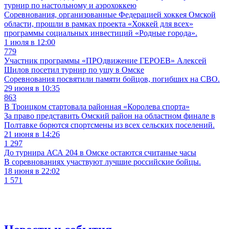
турнир по настольному и аэрохоккею
Соревнования, организованные Федерацией хоккея Омской
области, прошли в рамках проекта «Хоккей для всех»
программы социальных инвестиций «Родные города».
1 июля в 12:00
779
Участник программы «ПРОдвижение ГЕРОЕВ» Алексей
Шилов посетил турнир по ушу в Омске
Соревнования посвятили памяти бойцов, погибших на СВО.
29 июня в 10:35
863
В Троицком стартовала районная «Королева спорта»
За право представить Омский район на областном финале в
Полтавке борются спортсмены из всех сельских поселений.
21 июня в 14:26
1 297
До турнира АСА 204 в Омске остаются считаные часы
В соревнованиях участвуют лучшие российские бойцы.
18 июня в 22:02
1 571