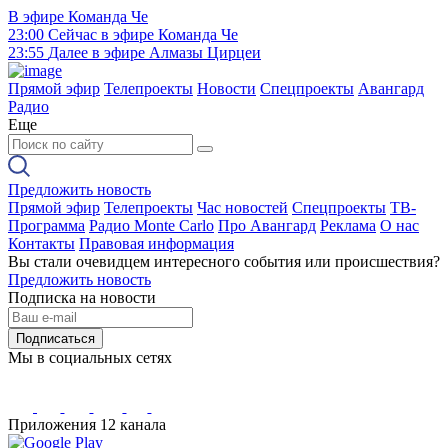
В эфире
Команда Че
23:00
Сейчас в эфире
Команда Че
23:55
Далее в эфире
Алмазы Цирцеи
Прямой эфир
Телепроекты
Новости
Спецпроекты
Авангард
Радио
Еще
Предложить новость
Прямой эфир
Телепроекты
Час новостей
Спецпроекты
ТВ-
Программа
Радио Monte Carlo
Про Авангард
Реклама
О нас
Контакты
Правовая информация
Вы стали очевидцем интересного события или происшествия?
Предложить новость
Подписка на новости
Подписаться
Мы в социальных сетях
Приложения 12 канала