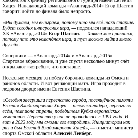
хоккеистов к финалу регионального турнира имени Евгения
Хацея. Нападающий команды «Авангард-2014» Егор Шастин
говорит: дойти до финала было непросто.
«Мы думаем, мы выиграем, потому что мы всё-таки старше.
Будет сегодня интересная игра, —
поделился нападающий
ХК «Авангард-2014»
Егор Шастин
. —
Хоккей мне нравится,
потому что это командная игра, и тут можно найти много
друзей»
.
Соперники — «Авангард-2014» и «Авангард-2015».
Стартовое вбрасывание, и уже спустя несколько минут счёт
открывают «ястребы», что постарше.
Несколько месяцев за победу боролись команды из Омска и
районов области. И вот решающий матч. Игра проходит в
ледовом дворце имени Евгения Шастина.
«Сегодня завершили первенство города, посвящённое памяти
Евгения Владимировича Хацея — человека-лидера, первого во
всём, чемпиона страны, победителя Кубка европейских
чемпионов. Первенство у нас не проводилось с 1991 года. И
вот в 2022 году мы смогли его возродить. Инициатором как
раз и был Евгений Владимирович Хацей»,
— отметил министр
спорта Омской области
Алексей Ленберг
.