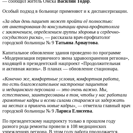
— сообщил житель Омска
Василий Тодор
.
Особый подход в больнице применяют и к диспансеризации.
«За один день пациент может пройти её полностью:
от анкетирования до консультации врача-профпатолога
с заключением, определением группы здоровья и сердечно-
сосудистого риска»,
— рассказала врач-профпатолог
городской больницы № 9
Татьяна Арнаутова
.
Капитальное обновление здания проведено по программе
«Модернизация первичного звена здравоохранения региона»,
входящей в президентский нацпроект «Продолжительная
и активная жизнь». В планах — обновление стационара.
«Конечно же, комфортные условия, комфортная работа,
то есть благожелательное настроение пациентов
и медицинского персонала — это очень важно. Мы,
естественно, заинтересованы в том, чтобы у нас работали
грамотные кадры и всеми силами стараемся их задержать
на местах и привлечь новые кадры», —
отметила главный врач
городской больницы № 9
Лариса Елисеева
.
По президентскому нацпроекту только в прошлом году
разного рода ремонты провели в 108 медицинских
учреждениях региона. В этом году работа продолжается.