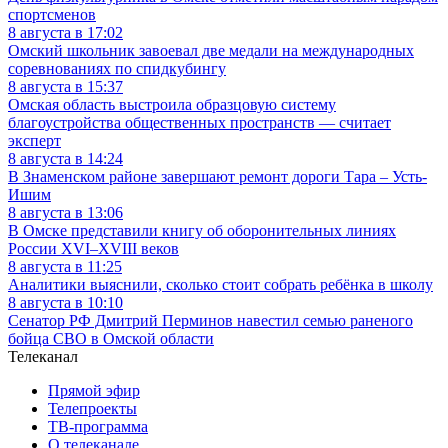
спортсменов
8 августа в 17:02
Омский школьник завоевал две медали на международных
соревнованиях по спидкубингу
8 августа в 15:37
Омская область выстроила образцовую систему
благоустройства общественных пространств — считает
эксперт
8 августа в 14:24
В Знаменском районе завершают ремонт дороги Тара – Усть-
Ишим
8 августа в 13:06
В Омске представили книгу об оборонительных линиях
России XVI–XVIII веков
8 августа в 11:25
Аналитики выяснили, сколько стоит собрать ребёнка в школу
8 августа в 10:10
Сенатор РФ Дмитрий Перминов навестил семью раненого
бойца СВО в Омской области
Телеканал
Прямой эфир
Телепроекты
ТВ-программа
О телеканале