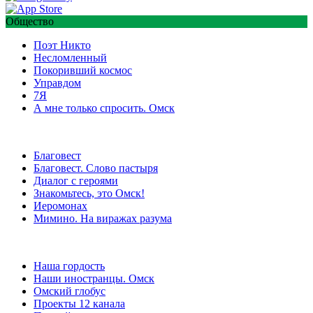
Общество
Поэт Никто
Несломленный
Покоривший космос
Управдом
7Я
А мне только спросить. Омск
Благовест
Благовест. Слово пастыря
Диалог с героями
Знакомьтесь, это Омск!
Иеромонах
Мимино. На виражах разума
Наша гордость
Наши иностранцы. Омск
Омский глобус
Проекты 12 канала