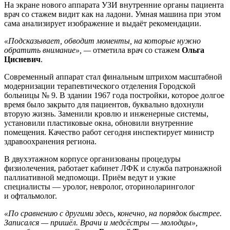
На экране нового аппарата УЗИ внутренние органы пациента
врач со стажем видит как на ладони. Умная машина при этом
сама анализирует изображение и выдаёт рекомендации.
«Подсказывает, обводит моменты, на которые нужно
обратить внимание», —
отметила врач со стажем
Ольга
Цисневич
.
Современный аппарат стал финальным штрихом масштабной
модернизации терапевтического отделения Городской
больницы № 9. В здании 1967 года постройки, которое долгое
время было закрыто для пациентов, буквально вдохнули
вторую жизнь. Заменили кровлю и инженерные системы,
установили пластиковые окна, обновили внутренние
помещения. Качество работ сегодня инспектирует министр
здравоохранения региона.
В двухэтажном корпусе организованы процедуры
физиолечения, работает кабинет ЛФК и служба патронажной
паллиативной медпомощи. Приём ведут и узкие
специалисты — уролог, невролог, оториноларинголог
и офтальмолог.
«По сравнению с другими здесь, конечно, на порядок быстрее.
Записался — пришёл. Врачи и медсёстры — молодцы»,