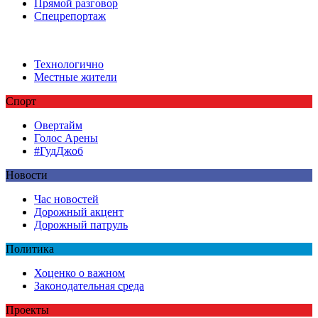
Прямой разговор
Спецрепортаж
Технологично
Местные жители
Спорт
Овертайм
Голос Арены
#ГудДжоб
Новости
Час новостей
Дорожный акцент
Дорожный патруль
Политика
Хоценко о важном
Законодательная среда
Проекты