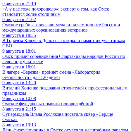
9 августа в 21:19
«А у нас тоже похорошело»: эксперт о том, как Омск
становится более столичным
9 августа в 21:02
Омские гребцы завоевали медали на чемпионате России и
международных соревнованиях ветеранов
9 августа в 18:35
В Горячем Ключе в День села открыли памятник участникам
СВО
9 августа в 18:01
Омск примет соревнования Спартакиады народов России по
велоспорту на треке
9 августа в 16:01
В лагере «Березка» пройдет смена «Лаборатория
безопасности» для 120 детей
9 августа в 13:20
Виталий Хоценко поздравил строителей с профессиональным
праздником
9 августа в 10:08
Омские фельдшеры помогли новорождённой
8 августа в 21:15
Супермодель Влада Рослякова посетила сквер «Сердце
Омска»
8 августа в 19:13
День физкультурника в Омске отметили масштабным парадом