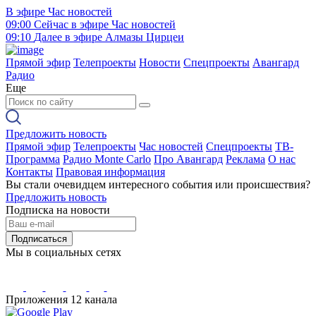
В эфире
Час новостей
09:00
Сейчас в эфире
Час новостей
09:10
Далее в эфире
Алмазы Цирцеи
Прямой эфир
Телепроекты
Новости
Спецпроекты
Авангард
Радио
Еще
Предложить новость
Прямой эфир
Телепроекты
Час новостей
Спецпроекты
ТВ-
Программа
Радио Monte Carlo
Про Авангард
Реклама
О нас
Контакты
Правовая информация
Вы стали очевидцем интересного события или происшествия?
Предложить новость
Подписка на новости
Подписаться
Мы в социальных сетях
Приложения 12 канала