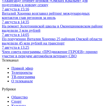
«Авангард» отберёт игроков «Омских Крыльев» для
подготовки к новому сезону
7 августа в 15:16
Виталий Хоценко возглавил рейтинг международных
контактов глав регионов за июль
7 августа в 14:35
На ремонт Золотонивской школы в Оконешниковском районе
выделили 3 млн рублей
7 августа в 14:05
По поручению Виталия Хоценко 25 районам Омской области
выделили 45 млн рублей на транспорт
7 августа в 13:25
Член совета программы «ПРОдвижение ГЕРОЕВ» принял
участие в передаче автомобиля ветерану СВО
Телеканал
Прямой эфир
Телепроекты
ТВ-программа
О телеканале
Рубрики
Общество
Спорт
Культура