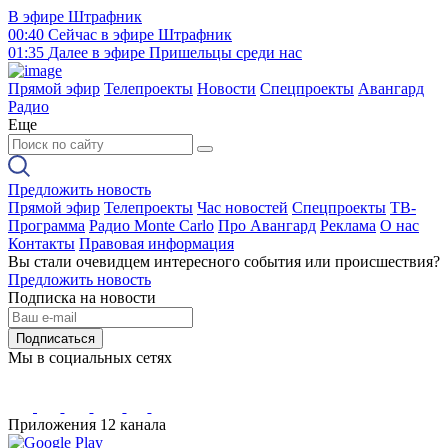
В эфире
Штрафник
00:40
Сейчас в эфире
Штрафник
01:35
Далее в эфире
Пришельцы среди нас
Прямой эфир
Телепроекты
Новости
Спецпроекты
Авангард
Радио
Еще
Предложить новость
Прямой эфир
Телепроекты
Час новостей
Спецпроекты
ТВ-
Программа
Радио Monte Carlo
Про Авангард
Реклама
О нас
Контакты
Правовая информация
Вы стали очевидцем интересного события или происшествия?
Предложить новость
Подписка на новости
Подписаться
Мы в социальных сетях
Приложения 12 канала