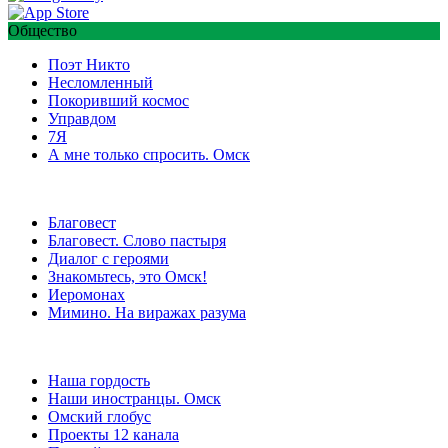
Общество
Поэт Никто
Несломленный
Покоривший космос
Управдом
7Я
А мне только спросить. Омск
Благовест
Благовест. Слово пастыря
Диалог с героями
Знакомьтесь, это Омск!
Иеромонах
Мимино. На виражах разума
Наша гордость
Наши иностранцы. Омск
Омский глобус
Проекты 12 канала