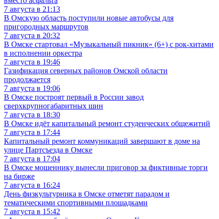
вместо асфальта
7 августа в 21:13
В Омскую область поступили новые автобусы для
пригородных маршрутов
7 августа в 20:32
В Омске стартовал «Музыкальный пикник» (6+) с рок-хитами
в исполнении оркестра
7 августа в 19:46
Газификация северных районов Омской области
продолжается
7 августа в 19:06
В Омске построят первый в России завод
сверхкрупногабаритных шин
7 августа в 18:30
В Омске идёт капитальный ремонт студенческих общежитий
7 августа в 17:44
Капитальный ремонт коммуникаций завершают в доме на
улице Партсъезда в Омске
7 августа в 17:04
В Омске мошеннику вынесли приговор за фиктивные торги
на бирже
7 августа в 16:24
День физкультурника в Омске отметят парадом и
тематическими спортивными площадками
7 августа в 15:42