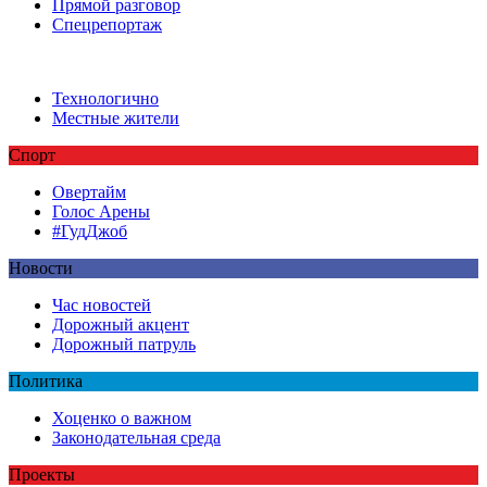
Прямой разговор
Спецрепортаж
Технологично
Местные жители
Спорт
Овертайм
Голос Арены
#ГудДжоб
Новости
Час новостей
Дорожный акцент
Дорожный патруль
Политика
Хоценко о важном
Законодательная среда
Проекты