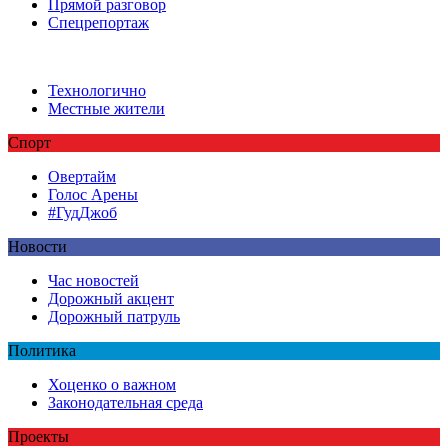
Прямой разговор
Спецрепортаж
Технологично
Местные жители
Спорт
Овертайм
Голос Арены
#ГудДжоб
Новости
Час новостей
Дорожный акцент
Дорожный патруль
Политика
Хоценко о важном
Законодательная среда
Проекты