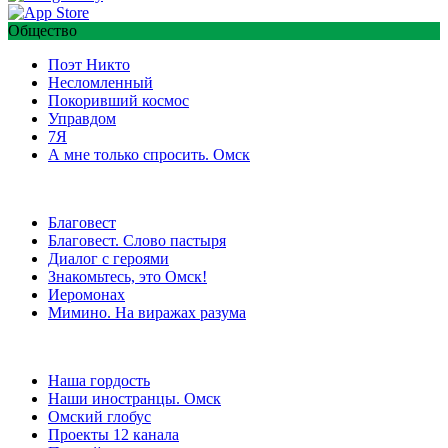
Общество
Поэт Никто
Несломленный
Покоривший космос
Управдом
7Я
А мне только спросить. Омск
Благовест
Благовест. Слово пастыря
Диалог с героями
Знакомьтесь, это Омск!
Иеромонах
Мимино. На виражах разума
Наша гордость
Наши иностранцы. Омск
Омский глобус
Проекты 12 канала