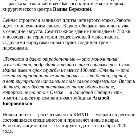
— рассказал главный врач Омского клинического медико-
хирургического центра
Вадим Бережной
.
Сейчас строители заливают плиты четвёртого этажа. Работы
идут с опережением сроков. Каркас обещают закончить уже
к середине августа. Семиэтажное здание площадью 6 750 кв.
м возводят на территории существующей медсанчасти.
С другими корпусами новый будет соединён тремя
переходами.
«Технологии давно отработанные — это монолитный
железобетон, подрядчик успешно с ними справляется. Само
здание имеет срок службы не менее 100 лет. Стены — это
всё-таки традиционные материалы — это бетон, кирпич,
а вот внутреннее наполнение там самое современное. Вплоть
до того, что будет поставлено такое оборудование,
которого не то что в Омске — в Западной Сибири нет»,
—
отметил директор компании-застройщика
Андрей
Бобровников
.
Новый центр — рассчитывают в КМХЦ — удержит в регионе
состоявшихся специалистов и привлечёт новые кадры.
В эксплуатацию проект планируют сдать к сентябрю 2026
года.