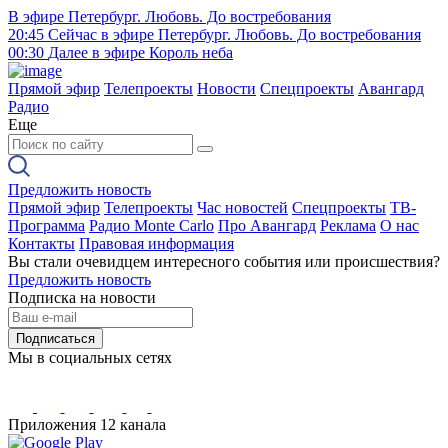
В эфире
Петербург. Любовь. До востребования
20:45
Сейчас в эфире
Петербург. Любовь. До востребования
00:30
Далее в эфире
Король неба
Прямой эфир
Телепроекты
Новости
Спецпроекты
Авангард
Радио
Еще
Предложить новость
Прямой эфир
Телепроекты
Час новостей
Спецпроекты
ТВ-
Программа
Радио Monte Carlo
Про Авангард
Реклама
О нас
Контакты
Правовая информация
Вы стали очевидцем интересного события или происшествия?
Предложить новость
Подписка на новости
Подписаться
Мы в социальных сетях
Приложения 12 канала