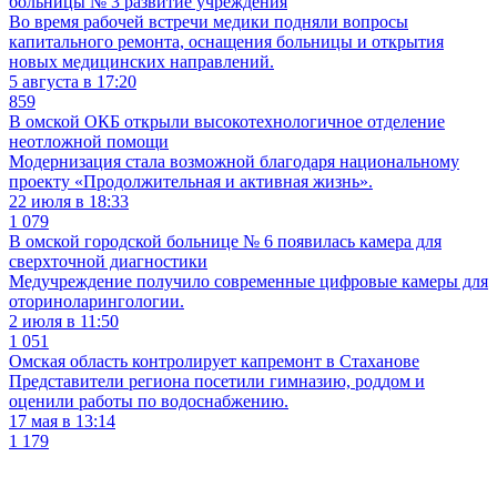
больницы № 3 развитие учреждения
Во время рабочей встречи медики подняли вопросы
капитального ремонта, оснащения больницы и открытия
новых медицинских направлений.
5 августа в 17:20
859
В омской ОКБ открыли высокотехнологичное отделение
неотложной помощи
Модернизация стала возможной благодаря национальному
проекту «Продолжительная и активная жизнь».
22 июля в 18:33
1 079
В омской городской больнице № 6 появилась камера для
сверхточной диагностики
Медучреждение получило современные цифровые камеры для
оториноларингологии.
2 июля в 11:50
1 051
Омская область контролирует капремонт в Стаханове
Представители региона посетили гимназию, роддом и
оценили работы по водоснабжению.
17 мая в 13:14
1 179