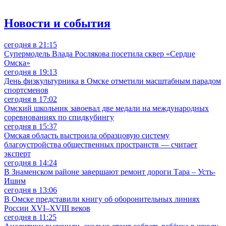
Новости и события
сегодня в 21:15
Супермодель Влада Рослякова посетила сквер «Сердце
Омска»
сегодня в 19:13
День физкультурника в Омске отметили масштабным парадом
спортсменов
сегодня в 17:02
Омский школьник завоевал две медали на международных
соревнованиях по спидкубингу
сегодня в 15:37
Омская область выстроила образцовую систему
благоустройства общественных пространств — считает
эксперт
сегодня в 14:24
В Знаменском районе завершают ремонт дороги Тара – Усть-
Ишим
сегодня в 13:06
В Омске представили книгу об оборонительных линиях
России XVI–XVIII веков
сегодня в 11:25