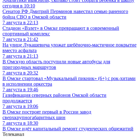
Аналитики выяснили, сколько стоит собрать ребёнка в школу
сегодня в 10:10
Сенатор РФ Дмитрий Перминов навестил семью раненого
бойца СВО в Омской области
7 августа в 22:13
Стадион «Взлет» в Омске превращают в современный
спортивный комплекс
7 августа в 21:42
На улице Лукашевича уложат щебёночно-мастичное покрытие
вместо асфальта
7 августа в 21:13
В Омскую область поступили новые автобусы для
пригородных маршрутов
7 августа в 20:32
В Омске стартовал «Музыкальный пикник» (6+) с рок-хитами
в исполнении оркестра
7 августа в 19:46
Газификация северных районов Омской области
продолжается
7 августа в 19:06
В Омске построят первый в России завод
сверхкрупногабаритных шин
7 августа в 18:30
В Омске идёт капитальный ремонт студенческих общежитий
Телеканал