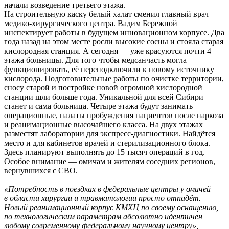
начали возведение третьего этажа.
На строительную каску белый халат сменил главный врач
медико-хирургического центра. Вадим Бережной
инспектирует работы в будущем инновационном корпусе. Два
года назад на этом месте росли высокие сосны и стояла старая
кислородная станция. А сегодня — уже красуются почти 4
этажа больницы. Для того чтобы медсанчасть могла
функционировать, её переподключили к новому источнику
кислорода. Подготовительные работы по очистке территории,
сносу старой и постройке новой огромной кислородной
станции шли больше года. Уникальной для всей Сибири
станет и сама больница. Четыре этажа будут занимать
операционные, палаты пробуждения пациентов после наркоза
и реанимационные высочайшего класса. На двух этажах
разместят лаборатории для экспресс-диагностики. Найдётся
место и для кабинетов врачей и стерилизационного блока.
Здесь планируют выполнять до 15 тысяч операций в год.
Особое внимание — омичам и жителям соседних регионов,
вернувшихся с СВО.
«Потребность в поездках в федеральные центры у омичей
в области хирургии и травматологии просто отпадёт.
Новый реанимационный корпус КМХЦ по своему оснащению,
по технологическим параметрам абсолютно идентичен
любому современному федеральному научному центру»,