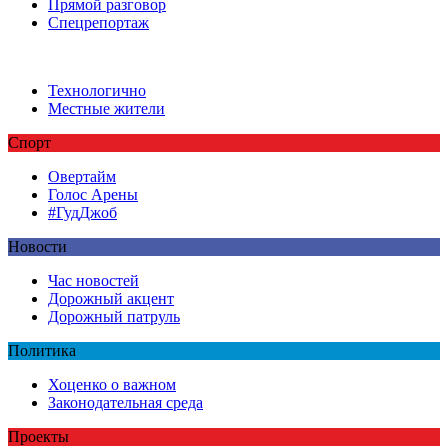
Прямой разговор
Спецрепортаж
Технологично
Местные жители
Спорт
Овертайм
Голос Арены
#ГудДжоб
Новости
Час новостей
Дорожный акцент
Дорожный патруль
Политика
Хоценко о важном
Законодательная среда
Проекты