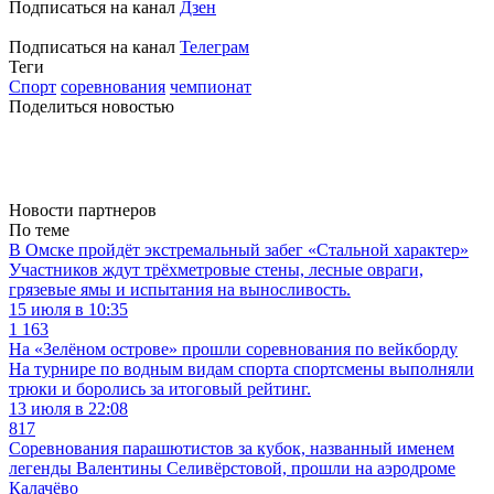
Подписаться на канал
Дзен
Подписаться на канал
Телеграм
Теги
Спорт
соревнования
чемпионат
Поделиться новостью
Новости партнеров
По теме
В Омске пройдёт экстремальный забег «Стальной характер»
Участников ждут трёхметровые стены, лесные овраги,
грязевые ямы и испытания на выносливость.
15 июля в 10:35
1 163
На «Зелёном острове» прошли соревнования по вейкборду
На турнире по водным видам спорта спортсмены выполняли
трюки и боролись за итоговый рейтинг.
13 июля в 22:08
817
Соревнования парашютистов за кубок, названный именем
легенды Валентины Селивёрстовой, прошли на аэродроме
Калачёво