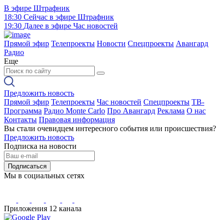
В эфире
Штрафник
18:30
Сейчас в эфире
Штрафник
19:30
Далее в эфире
Час новостей
Прямой эфир
Телепроекты
Новости
Спецпроекты
Авангард
Радио
Еще
Предложить новость
Прямой эфир
Телепроекты
Час новостей
Спецпроекты
ТВ-
Программа
Радио Monte Carlo
Про Авангард
Реклама
О нас
Контакты
Правовая информация
Вы стали очевидцем интересного события или происшествия?
Предложить новость
Подписка на новости
Подписаться
Мы в социальных сетях
Приложения 12 канала