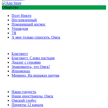
Общество
Поэт Никто
Несломленный
Покоривший космос
Управдом
7Я
А мне только спросить. Омск
Благовест
Благовест. Слово пастыря
Диалог с героями
Знакомьтесь, это Омск!
Иеромонах
Мимино. На виражах разума
Наша гордость
Наши иностранцы. Омск
Омский глобус
Проекты 12 канала