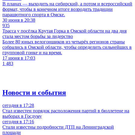
В планах — выходить на сибирский, а потом и всероссийский
формат, чтобы в конечном итоге возродить традиции
парашютного спорта в Омске.
30 июня в 20:38
935
Трасса у посёлка Крутая Горка в Омской области на два дня
стала местом борьбы за лидерство
Более 80 юных велогонщиков из четырёх регионов страны
собрались в Омской области, чтобы определить сильнейших в
групповой гонке и на время.
17 июня в 17:03
1 483
Новости и события
сегодня в 17:28
Стал известен порядок расположения партий в бюллетене на
выборах в Госдуму
сегодня в 17:16
Стали известны подробности ДТП на Ленинградской
площади