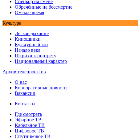
Спецкор на смене
Обречённые на бессмертие
Омское время
Культура
Лёгкое дыхание
Киношники
Культурный кот
Начало века
Штрихи к портрету
Национальный характер
Архив телепроектов
О нас
Корпоративные новости
Вакансии
Контакты
Где смотреть
Эфирное ТВ
Кабельное ТВ
Цифровое ТВ
Спутниковое ТВ