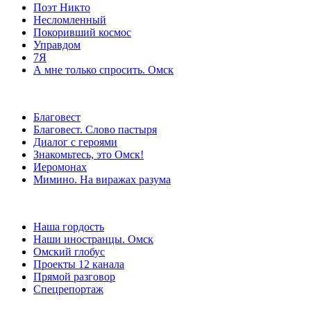
Поэт Никто
Несломленный
Покоривший космос
Управдом
7Я
А мне только спросить. Омск
Благовест
Благовест. Слово пастыря
Диалог с героями
Знакомьтесь, это Омск!
Иеромонах
Мимино. На виражах разума
Наша гордость
Наши иностранцы. Омск
Омский глобус
Проекты 12 канала
Прямой разговор
Спецрепортаж