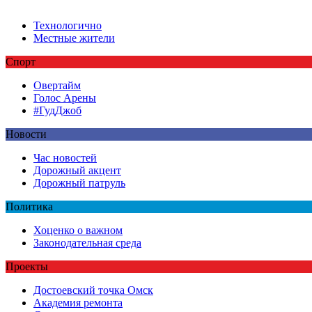
Технологично
Местные жители
Спорт
Овертайм
Голос Арены
#ГудДжоб
Новости
Час новостей
Дорожный акцент
Дорожный патруль
Политика
Хоценко о важном
Законодательная среда
Проекты
Достоевский точка Омск
Академия ремонта