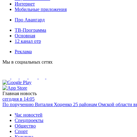
Интернет
Мобильные приложения
Про Авангард
ТВ-Программа
Основная
12 канал отр
Реклама
Мы в социальных сетях
Главная новость
сегодня в 14:05
По поручению Виталия Хоценко 25 районам Омской области вы
Час новостей
Спецпроекты
Общество
Спорт
Культура