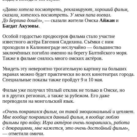
«Д
авно хотела посмотреть, рекламируют, хороший фильм,
сказали, хотелось посмотреть. У меня папа воевал.
До Берлина дошёл»,
— сказали
жители Омска
Айжан
и
Багдат Акузовы
.
Особой гордостью продюсеров фильма стало участие
известного актёра Евгения Сидихина. Съёмки с ним
проходили в Калининграде неслучайно — большинство
заключённых погибло именно на берегу Балтийского моря.
Также в фильме снялось много омских актёров.
Увидеть эту невероятно трогательную картину на больших
экранах можно будет практически во всех кинотеатрах города.
Специальные показы также пройдут 9 и 10 мая.
Фильм уже получил тёплый отклик не только в Омске, но
и в других регионах, а также за рубежом. Его даже
переводили на монгольский язык.
«Оч
ень понравился фильм, он такой эмоциональный и цепляет.
Мне вообще понравился данный фильм, я вообще люблю
фильмы про войну. Игра актёров очень понравилась, работа
с декорациями, мне кажется, это очень достойный фильм»,
— отметили омичи.