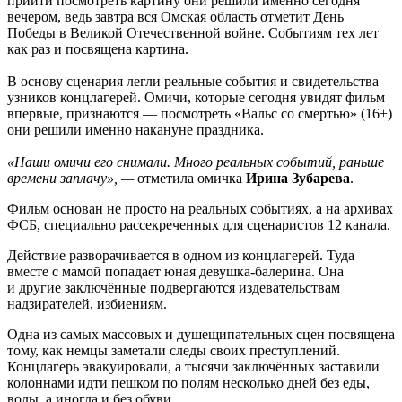
прийти посмотреть картину они решили именно сегодня
вечером, ведь завтра вся Омская область отметит День
Победы в Великой Отечественной войне. Событиям тех лет
как раз и посвящена картина.
В основу сценария легли реальные события и свидетельства
узников концлагерей. Омичи, которые сегодня увидят фильм
впервые, признаются — посмотреть «Вальс со смертью» (16+)
они решили именно накануне праздника.
«Наши омичи его снимали. Много реальных событий, раньше
времени заплачу», —
отметила омичка
Ирина Зубарева
.
Фильм основан не просто на реальных событиях, а на архивах
ФСБ, специально рассекреченных для сценаристов 12 канала.
Действие разворачивается в одном из концлагерей. Туда
вместе с мамой попадает юная девушка-балерина. Она
и другие заключённые подвергаются издевательствам
надзирателей, избиениям.
Одна из самых массовых и душещипательных сцен посвящена
тому, как немцы заметали следы своих преступлений.
Концлагерь эвакуировали, а тысячи заключённых заставили
колоннами идти пешком по полям несколько дней без еды,
воды, а иногда и без обуви.