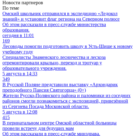
Новости партнеров
По теме
Омский школьник отправился в экспедицию «Ледокол
знаний» и установит флаг региона на Северном полюсе
Об этом рассказали в пресс-службе министерства
образования.
сегодня в 11:01
169
Лесоводы помогли подготовить школу в Усть-Шише к новому
учебному году
Специалисты Знаменского лесничества и лесхоза
отремонтировали крыльцо, переход и тротуар у
образовательного учреждения.
5 августа в 14:33
349
В Русской Поляне представили выставку «Архондарик
преподобного Паисия Святогорца» (0+)
Жители Русско-Полянского района и паломники из соседних
районов смогли познакомиться с экспозицией, привезённой
из Сергиева Посада Московской области.
5 августа в 12:08
415
В перинатальном центре Омской областной больницы
провели встречу для будущих мам
Об этом рассказали в пресс-службе минздрава.