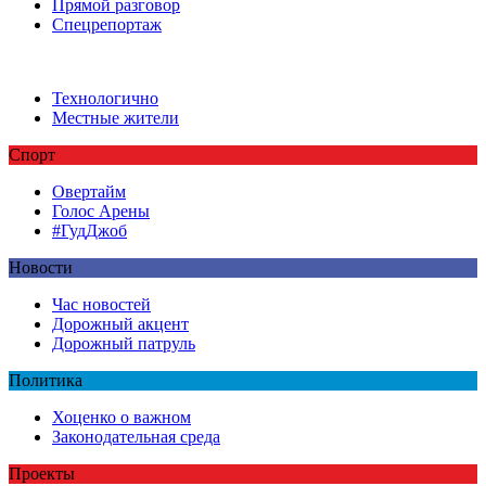
Прямой разговор
Спецрепортаж
Технологично
Местные жители
Спорт
Овертайм
Голос Арены
#ГудДжоб
Новости
Час новостей
Дорожный акцент
Дорожный патруль
Политика
Хоценко о важном
Законодательная среда
Проекты