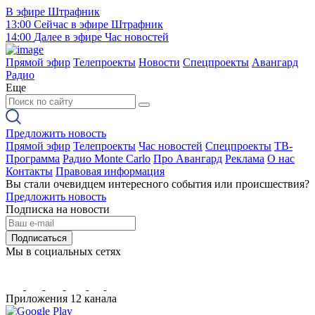
В эфире
Штрафник
13:00
Сейчас в эфире
Штрафник
14:00
Далее в эфире
Час новостей
Прямой эфир
Телепроекты
Новости
Спецпроекты
Авангард
Радио
Еще
Предложить новость
Прямой эфир
Телепроекты
Час новостей
Спецпроекты
ТВ-
Программа
Радио Monte Carlo
Про Авангард
Реклама
О нас
Контакты
Правовая информация
Вы стали очевидцем интересного события или происшествия?
Предложить новость
Подписка на новости
Подписаться
Мы в социальных сетях
Приложения 12 канала