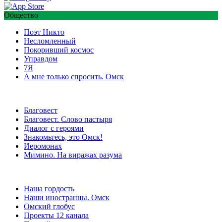
Общество
Поэт Никто
Несломленный
Покоривший космос
Управдом
7Я
А мне только спросить. Омск
Благовест
Благовест. Слово пастыря
Диалог с героями
Знакомьтесь, это Омск!
Иеромонах
Мимино. На виражах разума
Наша гордость
Наши иностранцы. Омск
Омский глобус
Проекты 12 канала