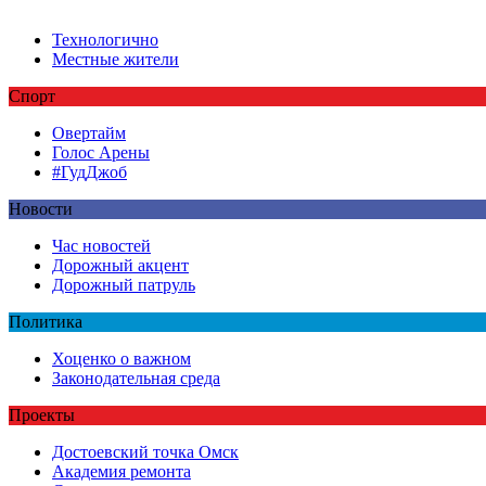
Технологично
Местные жители
Спорт
Овертайм
Голос Арены
#ГудДжоб
Новости
Час новостей
Дорожный акцент
Дорожный патруль
Политика
Хоценко о важном
Законодательная среда
Проекты
Достоевский точка Омск
Академия ремонта