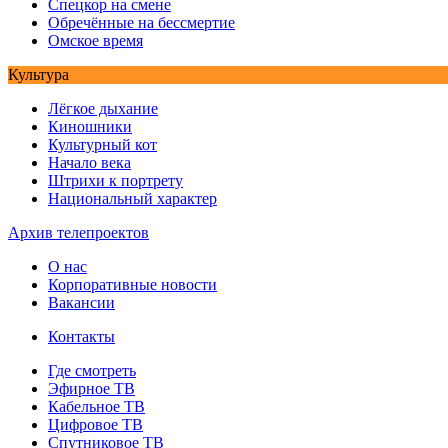
Спецкор на смене
Обречённые на бессмертие
Омское время
Культура
Лёгкое дыхание
Киношники
Культурный кот
Начало века
Штрихи к портрету
Национальный характер
Архив телепроектов
О нас
Корпоративные новости
Вакансии
Контакты
Где смотреть
Эфирное ТВ
Кабельное ТВ
Цифровое ТВ
Спутниковое ТВ