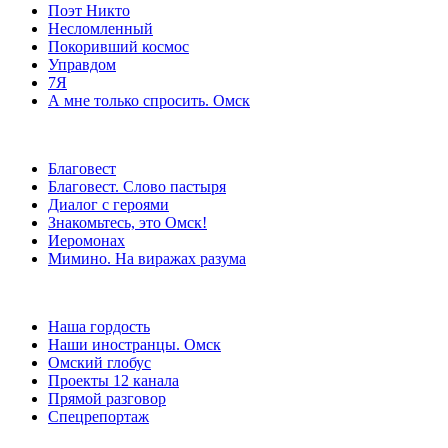
Поэт Никто
Несломленный
Покоривший космос
Управдом
7Я
А мне только спросить. Омск
Благовест
Благовест. Слово пастыря
Диалог с героями
Знакомьтесь, это Омск!
Иеромонах
Мимино. На виражах разума
Наша гордость
Наши иностранцы. Омск
Омский глобус
Проекты 12 канала
Прямой разговор
Спецрепортаж