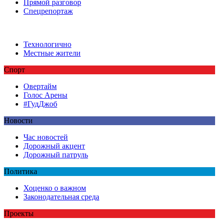
Прямой разговор
Спецрепортаж
Технологично
Местные жители
Спорт
Овертайм
Голос Арены
#ГудДжоб
Новости
Час новостей
Дорожный акцент
Дорожный патруль
Политика
Хоценко о важном
Законодательная среда
Проекты