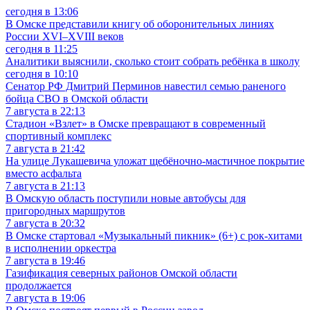
сегодня в 13:06
В Омске представили книгу об оборонительных линиях
России XVI–XVIII веков
сегодня в 11:25
Аналитики выяснили, сколько стоит собрать ребёнка в школу
сегодня в 10:10
Сенатор РФ Дмитрий Перминов навестил семью раненого
бойца СВО в Омской области
7 августа в 22:13
Стадион «Взлет» в Омске превращают в современный
спортивный комплекс
7 августа в 21:42
На улице Лукашевича уложат щебёночно-мастичное покрытие
вместо асфальта
7 августа в 21:13
В Омскую область поступили новые автобусы для
пригородных маршрутов
7 августа в 20:32
В Омске стартовал «Музыкальный пикник» (6+) с рок-хитами
в исполнении оркестра
7 августа в 19:46
Газификация северных районов Омской области
продолжается
7 августа в 19:06