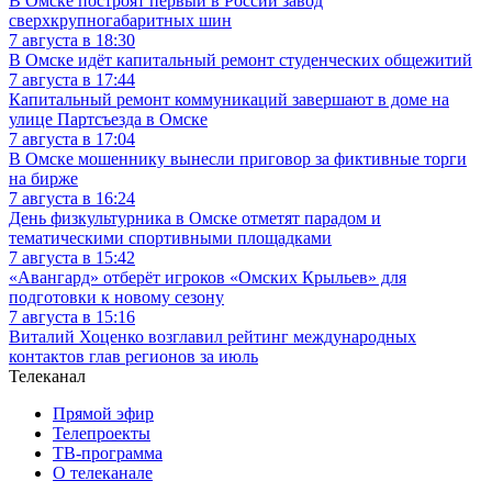
В Омске построят первый в России завод
сверхкрупногабаритных шин
7 августа в 18:30
В Омске идёт капитальный ремонт студенческих общежитий
7 августа в 17:44
Капитальный ремонт коммуникаций завершают в доме на
улице Партсъезда в Омске
7 августа в 17:04
В Омске мошеннику вынесли приговор за фиктивные торги
на бирже
7 августа в 16:24
День физкультурника в Омске отметят парадом и
тематическими спортивными площадками
7 августа в 15:42
«Авангард» отберёт игроков «Омских Крыльев» для
подготовки к новому сезону
7 августа в 15:16
Виталий Хоценко возглавил рейтинг международных
контактов глав регионов за июль
Телеканал
Прямой эфир
Телепроекты
ТВ-программа
О телеканале