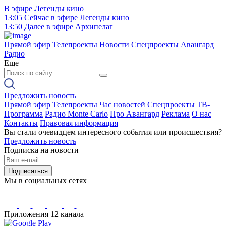
В эфире
Легенды кино
13:05
Сейчас в эфире
Легенды кино
13:50
Далее в эфире
Архипелаг
Прямой эфир
Телепроекты
Новости
Спецпроекты
Авангард
Радио
Еще
Предложить новость
Прямой эфир
Телепроекты
Час новостей
Спецпроекты
ТВ-
Программа
Радио Monte Carlo
Про Авангард
Реклама
О нас
Контакты
Правовая информация
Вы стали очевидцем интересного события или происшествия?
Предложить новость
Подписка на новости
Подписаться
Мы в социальных сетях
Приложения 12 канала