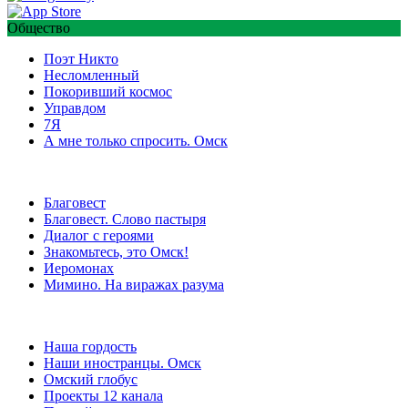
Общество
Поэт Никто
Несломленный
Покоривший космос
Управдом
7Я
А мне только спросить. Омск
Благовест
Благовест. Слово пастыря
Диалог с героями
Знакомьтесь, это Омск!
Иеромонах
Мимино. На виражах разума
Наша гордость
Наши иностранцы. Омск
Омский глобус
Проекты 12 канала