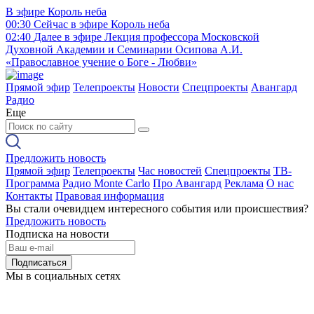
В эфире
Король неба
00:30
Сейчас в эфире
Король неба
02:40
Далее в эфире
Лекция профессора Московской
Духовной Академии и Семинарии Осипова А.И.
«Православное учение о Боге - Любви»
Прямой эфир
Телепроекты
Новости
Спецпроекты
Авангард
Радио
Еще
Предложить новость
Прямой эфир
Телепроекты
Час новостей
Спецпроекты
ТВ-
Программа
Радио Monte Carlo
Про Авангард
Реклама
О нас
Контакты
Правовая информация
Вы стали очевидцем интересного события или происшествия?
Предложить новость
Подписка на новости
Подписаться
Мы в социальных сетях