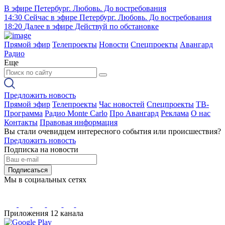
В эфире
Петербург. Любовь. До востребования
14:30
Сейчас в эфире
Петербург. Любовь. До востребования
18:20
Далее в эфире
Действуй по обстановке
Прямой эфир
Телепроекты
Новости
Спецпроекты
Авангард
Радио
Еще
Предложить новость
Прямой эфир
Телепроекты
Час новостей
Спецпроекты
ТВ-
Программа
Радио Monte Carlo
Про Авангард
Реклама
О нас
Контакты
Правовая информация
Вы стали очевидцем интересного события или происшествия?
Предложить новость
Подписка на новости
Подписаться
Мы в социальных сетях
Приложения 12 канала