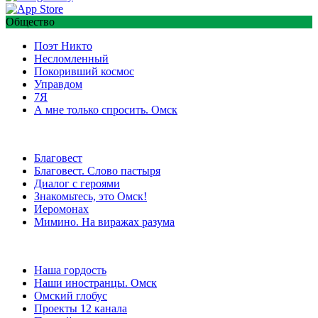
Общество
Поэт Никто
Несломленный
Покоривший космос
Управдом
7Я
А мне только спросить. Омск
Благовест
Благовест. Слово пастыря
Диалог с героями
Знакомьтесь, это Омск!
Иеромонах
Мимино. На виражах разума
Наша гордость
Наши иностранцы. Омск
Омский глобус
Проекты 12 канала