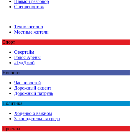
Прямой разговор
Спецрепортаж
Технологично
Местные жители
Спорт
Овертайм
Голос Арены
#ГудДжоб
Новости
Час новостей
Дорожный акцент
Дорожный патруль
Политика
Хоценко о важном
Законодательная среда
Проекты