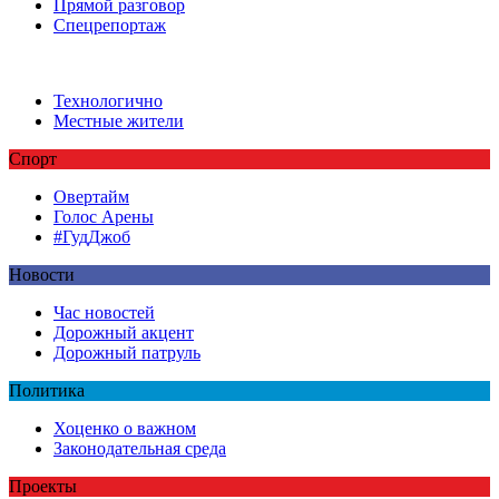
Прямой разговор
Спецрепортаж
Технологично
Местные жители
Спорт
Овертайм
Голос Арены
#ГудДжоб
Новости
Час новостей
Дорожный акцент
Дорожный патруль
Политика
Хоценко о важном
Законодательная среда
Проекты