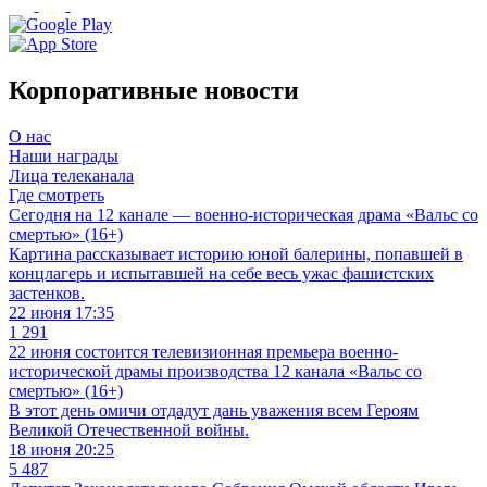
Корпоративные новости
О нас
Наши награды
Лица телеканала
Где смотреть
Сегодня на 12 канале — военно-историческая драма «Вальс со
смертью» (16+)
Картина рассказывает историю юной балерины, попавшей в
концлагерь и испытавшей на себе весь ужас фашистских
застенков.
22 июня 17:35
1 291
22 июня состоится телевизионная премьера военно-
исторической драмы производства 12 канала «Вальс со
смертью» (16+)
В этот день омичи отдадут дань уважения всем Героям
Великой Отечественной войны.
18 июня 20:25
5 487