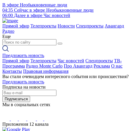
В эфире
Необыкновенные люди
04:35
Сейчас в эфире
Необыкновенные люди
06:00
Далее в эфире
Час новостей
Прямой эфир
Телепроекты
Новости
Спецпроекты
Авангард
Радио
Еще
Предложить новость
Прямой эфир
Телепроекты
Час новостей
Спецпроекты
ТВ-
Программа
Радио Monte Carlo
Про Авангард
Реклама
О нас
Контакты
Правовая информация
Вы стали очевидцем интересного события или происшествия?
Предложить новость
Подписка на новости
Подписаться
Мы в социальных сетях
Приложения 12 канала