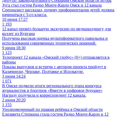
Депутат Законодательного Собрания Омской области Игорь
Зуга стал гостем Радио Монте-Карло Омск и 12 канала
Специалист рассказал, почему профориентация детей должна
начинаться с 5-го класса.
10 июня 17:27
1 193
12 канал провёл большую экскурсию по медиахолдингу для
коллег из Кургана
Получена высокая оценка мультиформатного павильона и
использования современных технических решений.
9 июня 18:30
1 123
Телепроект 12 канала «Омский глобус» (0+) отправляется в
районы
Показы выпусков и встречи с автором проекта пройдут в
Калачинске, Черлаке, Полтавке и Исилькуле.
3 июня 14:24
1 071
В Омске подвели итоги регионального этапа конкурса
журналистов и блогеров «Вместе в цифровое будущее»
Награду получила и корреспондент 12 канала.
2 июня 20:20
1 155
Уполномоченный по правам ребёнка в Омской области
Елизавета Степкина стала гостем Радио Монте-Карло и 12