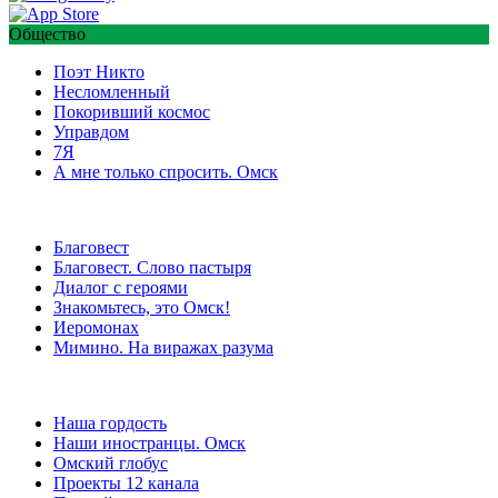
Общество
Поэт Никто
Несломленный
Покоривший космос
Управдом
7Я
А мне только спросить. Омск
Благовест
Благовест. Слово пастыря
Диалог с героями
Знакомьтесь, это Омск!
Иеромонах
Мимино. На виражах разума
Наша гордость
Наши иностранцы. Омск
Омский глобус
Проекты 12 канала