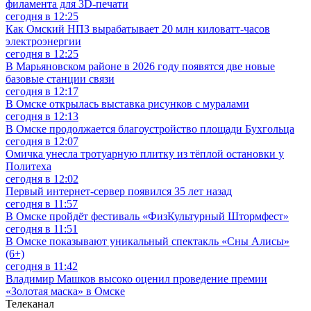
филамента для 3D-печати
сегодня в 12:25
Как Омский НПЗ вырабатывает 20 млн киловатт-часов
электроэнергии
сегодня в 12:25
В Марьяновском районе в 2026 году появятся две новые
базовые станции связи
сегодня в 12:17
В Омске открылась выставка рисунков с муралами
сегодня в 12:13
В Омске продолжается благоустройство площади Бухгольца
сегодня в 12:07
Омичка унесла тротуарную плитку из тёплой остановки у
Политеха
сегодня в 12:02
Первый интернет-сервер появился 35 лет назад
сегодня в 11:57
В Омске пройдёт фестиваль «ФизКультурный Штормфест»
сегодня в 11:51
В Омске показывают уникальный спектакль «Сны Алисы»
(6+)
сегодня в 11:42
Владимир Машков высоко оценил проведение премии
«Золотая маска» в Омске
Телеканал