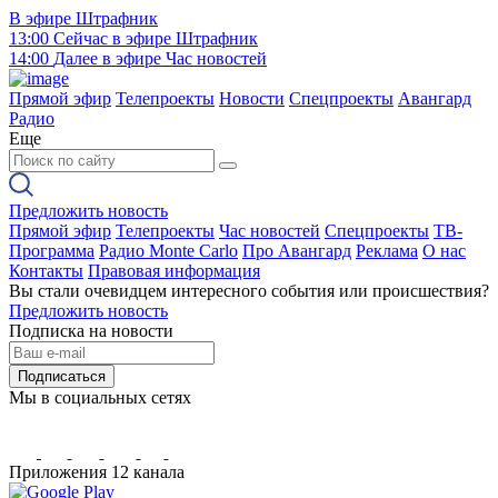
В эфире
Штрафник
13:00
Сейчас в эфире
Штрафник
14:00
Далее в эфире
Час новостей
Прямой эфир
Телепроекты
Новости
Спецпроекты
Авангард
Радио
Еще
Предложить новость
Прямой эфир
Телепроекты
Час новостей
Спецпроекты
ТВ-
Программа
Радио Monte Carlo
Про Авангард
Реклама
О нас
Контакты
Правовая информация
Вы стали очевидцем интересного события или происшествия?
Предложить новость
Подписка на новости
Подписаться
Мы в социальных сетях
Приложения 12 канала