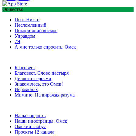
Общество
Поэт Никто
Несломленный
Покоривший космос
Управдом
7Я
А мне только спросить. Омск
Благовест
Благовест. Слово пастыря
Диалог с героями
Знакомьтесь, это Омск!
Иеромонах
Мимино. На виражах разума
Наша гордость
Наши иностранцы. Омск
Омский глобус
Проекты 12 канала