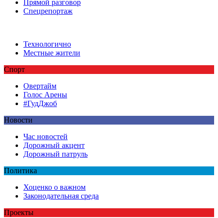
Прямой разговор
Спецрепортаж
Технологично
Местные жители
Спорт
Овертайм
Голос Арены
#ГудДжоб
Новости
Час новостей
Дорожный акцент
Дорожный патруль
Политика
Хоценко о важном
Законодательная среда
Проекты