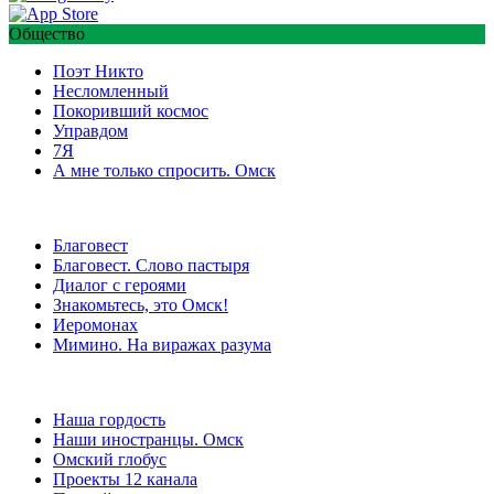
Общество
Поэт Никто
Несломленный
Покоривший космос
Управдом
7Я
А мне только спросить. Омск
Благовест
Благовест. Слово пастыря
Диалог с героями
Знакомьтесь, это Омск!
Иеромонах
Мимино. На виражах разума
Наша гордость
Наши иностранцы. Омск
Омский глобус
Проекты 12 канала