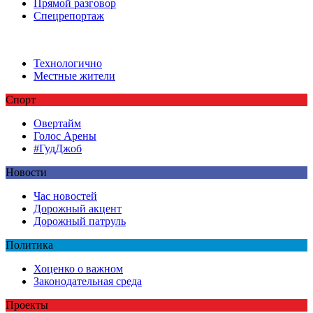
Прямой разговор
Спецрепортаж
Технологично
Местные жители
Спорт
Овертайм
Голос Арены
#ГудДжоб
Новости
Час новостей
Дорожный акцент
Дорожный патруль
Политика
Хоценко о важном
Законодательная среда
Проекты