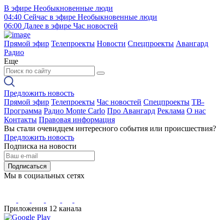
В эфире
Необыкновенные люди
04:40
Сейчас в эфире
Необыкновенные люди
06:00
Далее в эфире
Час новостей
Прямой эфир
Телепроекты
Новости
Спецпроекты
Авангард
Радио
Еще
Предложить новость
Прямой эфир
Телепроекты
Час новостей
Спецпроекты
ТВ-
Программа
Радио Monte Carlo
Про Авангард
Реклама
О нас
Контакты
Правовая информация
Вы стали очевидцем интересного события или происшествия?
Предложить новость
Подписка на новости
Подписаться
Мы в социальных сетях
Приложения 12 канала