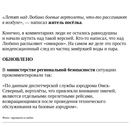
«Летят над Любино боевые вертолеты, что-то рассеивают
в воздухе
», — написал
житель посёлка
.
Конечно, в комментариях люди не остались равнодушны
и начали шутить над такой версией. Кто-то написал, что над
Любино распыляют «омикрон». На самом же деле это просто
конденсационный след из частиц замёрзшей воды и пара.
ОБНОВЛЕНО
В
министерстве региональной безопасности
ситуацию
прокомментировали так:
«По данным диспетчерской службы аэродрома Омск-
Северный, вертолёты, что привлекли внимание омичей,
являются отдельными перелетными рейсами,
возвращающимися после проведения технического
обслуживания на базовые аэродром».
Фото: скриншот из видео.