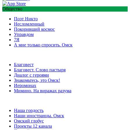
Общество
Поэт Никто
Несломленный
Покоривший космос
Управдом
7Я
А мне только спросить. Омск
Благовест
Благовест. Слово пастыря
Диалог с героями
Знакомьтесь, это Омск!
Иеромонах
Мимино. На виражах разума
Наша гордость
Наши иностранцы. Омск
Омский глобус
Проекты 12 канала