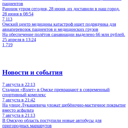
пациентов
Ранним утром сегодня, 28 июня, их доставили в наш город.
28 июня в 08:54
7 113
Омский центр медицины катастроф ищет подрядчика для
авиаперевозок пациентов и медицинских грузов
На обеспечение полётов санавиации выделено 66 млн рублей.
25 апреля в 13:24
1 719
Новости и события
7 августа в 22:13
Стадион «Взлет» в Омске превращают в современный
спортивный комплекс
7 августа в 21:42
На улице Лукашевича уложат щебёночно-мастичное покрытие
вместо асфальта
7 августа в 21:13
В Омскую область поступили новые автобусы для
пригородных маршрутов