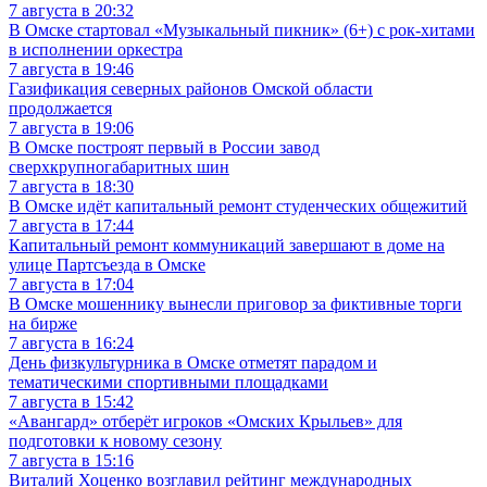
7 августа в 20:32
В Омске стартовал «Музыкальный пикник» (6+) с рок-хитами
в исполнении оркестра
7 августа в 19:46
Газификация северных районов Омской области
продолжается
7 августа в 19:06
В Омске построят первый в России завод
сверхкрупногабаритных шин
7 августа в 18:30
В Омске идёт капитальный ремонт студенческих общежитий
7 августа в 17:44
Капитальный ремонт коммуникаций завершают в доме на
улице Партсъезда в Омске
7 августа в 17:04
В Омске мошеннику вынесли приговор за фиктивные торги
на бирже
7 августа в 16:24
День физкультурника в Омске отметят парадом и
тематическими спортивными площадками
7 августа в 15:42
«Авангард» отберёт игроков «Омских Крыльев» для
подготовки к новому сезону
7 августа в 15:16
Виталий Хоценко возглавил рейтинг международных