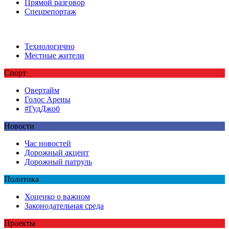
Прямой разговор
Спецрепортаж
Технологично
Местные жители
Спорт
Овертайм
Голос Арены
#ГудДжоб
Новости
Час новостей
Дорожный акцент
Дорожный патруль
Политика
Хоценко о важном
Законодательная среда
Проекты