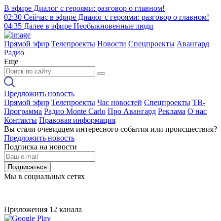
В эфире
Диалог с героями: разговор о главном!
02:30
Сейчас в эфире
Диалог с героями: разговор о главном!
04:35
Далее в эфире
Необыкновенные люди
Прямой эфир
Телепроекты
Новости
Спецпроекты
Авангард
Радио
Еще
Предложить новость
Прямой эфир
Телепроекты
Час новостей
Спецпроекты
ТВ-
Программа
Радио Monte Carlo
Про Авангард
Реклама
О нас
Контакты
Правовая информация
Вы стали очевидцем интересного события или происшествия?
Предложить новость
Подписка на новости
Подписаться
Мы в социальных сетях
Приложения 12 канала