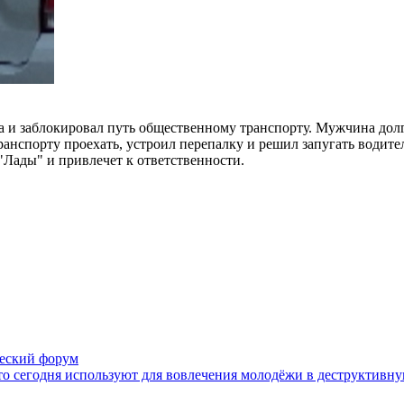
а и заблокировал путь общественному транспорту. Мужчина долг
ранспорту проехать, устроил перепалку и решил запугать водител
"Лады" и привлечет к ответственности.
ческий форум
то сегодня используют для вовлечения молодёжи в деструктивну