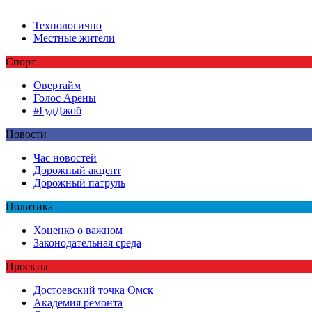
Технологично
Местные жители
Спорт
Овертайм
Голос Арены
#ГудДжоб
Новости
Час новостей
Дорожный акцент
Дорожный патруль
Политика
Хоценко о важном
Законодательная среда
Проекты
Достоевский точка Омск
Академия ремонта