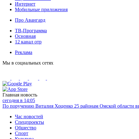
Интернет
Мобильные приложения
Про Авангард
ТВ-Программа
Основная
12 канал отр
Реклама
Мы в социальных сетях
Главная новость
сегодня в 14:05
По поручению Виталия Хоценко 25 районам Омской области вы
Час новостей
Спецпроекты
Общество
Спорт
Культура