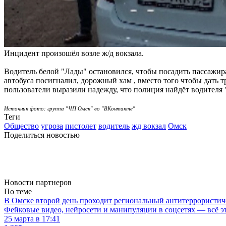
Инцидент произошёл возле ж/д вокзала.
Водитель белой "Лады" остановился, чтобы посадить пассажир
автобуса посигналил, дорожный хам , вместо того чтобы дать т
пользователи выразили надежду, что полиция найдёт водителя 
Источник фото: группа "ЧП
Омск" во "ВКонтакте"
Теги
Общество
угроза
пистолет
водитель
жд вокзал
Омск
Поделиться новостью
Новости партнеров
По теме
В Омске второй день проходит региональный антитеррористи
Фейковые видео, нейросети и манипуляции в соцсетях — всё э
25 марта в 17:41