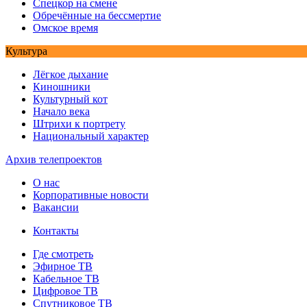
Спецкор на смене
Обречённые на бессмертие
Омское время
Культура
Лёгкое дыхание
Киношники
Культурный кот
Начало века
Штрихи к портрету
Национальный характер
Архив телепроектов
О нас
Корпоративные новости
Вакансии
Контакты
Где смотреть
Эфирное ТВ
Кабельное ТВ
Цифровое ТВ
Спутниковое ТВ