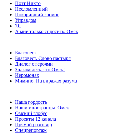
Поэт Никто
Несломленный
Покоривший космос
Управдом
7Я
А мне только спросить. Омск
Благовест
Благовест. Слово пастыря
Диалог с героями
Знакомьтесь, это Омск!
Иеромонах
Мимино. На виражах разума
Наша гордость
Наши иностранцы. Омск
Омский глобус
Проекты 12 канала
Прямой разговор
Спецрепортаж