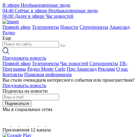
В эфире
Необыкновенные люди
04:40
Сейчас в эфире
Необыкновенные люди
06:00
Далее в эфире
Час новостей
Прямой эфир
Телепроекты
Новости
Спецпроекты
Авангард
Радио
Еще
Предложить новость
Прямой эфир
Телепроекты
Час новостей
Спецпроекты
ТВ-
Программа
Радио Monte Carlo
Про Авангард
Реклама
О нас
Контакты
Правовая информация
Вы стали очевидцем интересного события или происшествия?
Предложить новость
Подписка на новости
Подписаться
Мы в социальных сетях
Приложения 12 канала