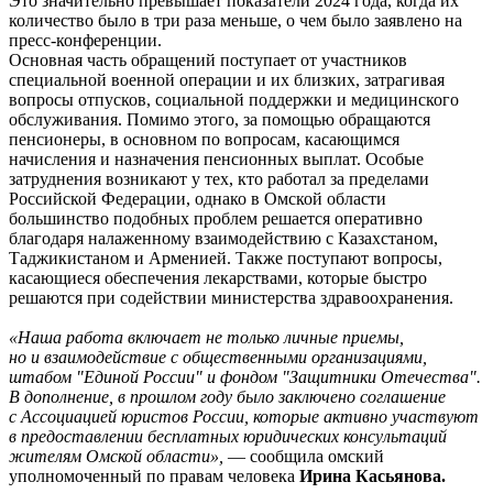
Это значительно превышает показатели 2024 года, когда их
количество было в три раза меньше, о чем было заявлено на
пресс-конференции.
Основная часть обращений поступает от участников
специальной военной операции и их близких, затрагивая
вопросы отпусков, социальной поддержки и медицинского
обслуживания. Помимо этого, за помощью обращаются
пенсионеры, в основном по вопросам, касающимся
начисления и назначения пенсионных выплат. Особые
затруднения возникают у тех, кто работал за пределами
Российской Федерации, однако в Омской области
большинство подобных проблем решается оперативно
благодаря налаженному взаимодействию с Казахстаном,
Таджикистаном и Арменией. Также поступают вопросы,
касающиеся обеспечения лекарствами, которые быстро
решаются при содействии министерства здравоохранения.
«Наша работа включает не только личные приемы,
но и взаимодействие с общественными организациями,
штабом "Единой России" и фондом "Защитники Отечества".
В дополнение, в прошлом году было заключено соглашение
с Ассоциацией юристов России, которые активно участвуют
в предоставлении бесплатных юридических консультаций
жителям Омской области»,
— сообщила омский
уполномоченный по правам человека
Ирина Касьянова.