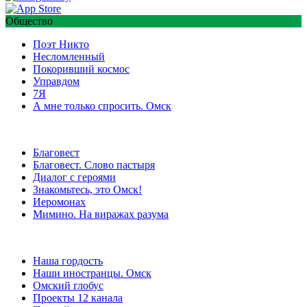
Общество
Поэт Никто
Несломленный
Покоривший космос
Управдом
7Я
А мне только спросить. Омск
Благовест
Благовест. Слово пастыря
Диалог с героями
Знакомьтесь, это Омск!
Иеромонах
Мимино. На виражах разума
Наша гордость
Наши иностранцы. Омск
Омский глобус
Проекты 12 канала