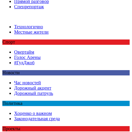
Прямой разговор
Спецрепортаж
Технологично
Местные жители
Спорт
Овертайм
Голос Арены
#ГудДжоб
Новости
Час новостей
Дорожный акцент
Дорожный патруль
Политика
Хоценко о важном
Законодательная среда
Проекты