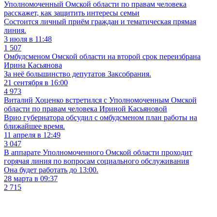
Уполномоченный Омской области по правам человека
расскажет, как защитить интересы семьи
Состоится личный приём граждан и тематическая прямая
линия.
3 июля в 11:48
1 507
Омбудсменом Омской области на второй срок переизбрана
Ирина Касьянова
За неё большинство депутатов Заксобрания.
21 сентября в 16:00
4 973
Виталий Хоценко встретился с Уполномоченным Омской
области по правам человека Ириной Касьяновой
Врио губернатора обсудил с омбудсменом план работы на
ближайшее время.
11 апреля в 12:49
3 047
В аппарате Уполномоченного Омской области проходит
горячая линия по вопросам социального обслуживания
Она будет работать до 13:00.
28 марта в 09:37
2 715