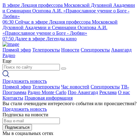
В эфире
Лекция профессора Московской Духовной Академии
и Семинарии Осипова А.И. «Православное учение о Боге -
Любви»
06:30
Сейчас в эфире
Лекция профессора Московской
Духовной Академии и Семинарии Осипова А.И.
«Православное учение о Боге - Любви»
07:50
Далее в эфире
Легенды кино
Прямой эфир
Телепроекты
Новости
Спецпроекты
Авангард
Радио
Еще
Предложить новость
Прямой эфир
Телепроекты
Час новостей
Спецпроекты
ТВ-
Программа
Радио Monte Carlo
Про Авангард
Реклама
О нас
Контакты
Правовая информация
Вы стали очевидцем интересного события или происшествия?
Предложить новость
Подписка на новости
Подписаться
Мы в социальных сетях