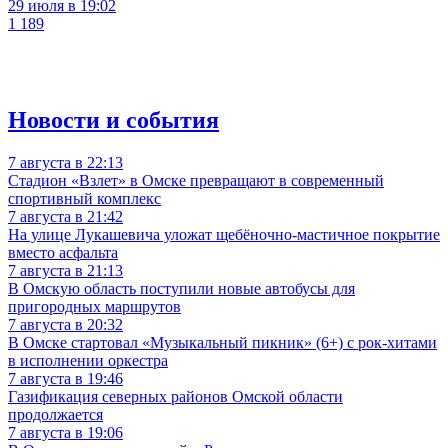
29 июля в 19:02
1 189
Новости и события
7 августа в 22:13
Стадион «Взлет» в Омске превращают в современный
спортивный комплекс
7 августа в 21:42
На улице Лукашевича уложат щебёночно-мастичное покрытие
вместо асфальта
7 августа в 21:13
В Омскую область поступили новые автобусы для
пригородных маршрутов
7 августа в 20:32
В Омске стартовал «Музыкальный пикник» (6+) с рок-хитами
в исполнении оркестра
7 августа в 19:46
Газификация северных районов Омской области
продолжается
7 августа в 19:06