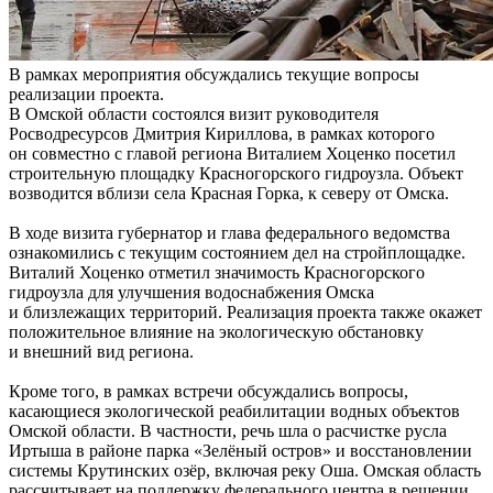
В рамках мероприятия обсуждались текущие вопросы
реализации проекта.
В Омской области состоялся визит руководителя
Росводресурсов Дмитрия Кириллова, в рамках которого
он совместно с главой региона Виталием Хоценко посетил
строительную площадку Красногорского гидроузла. Объект
возводится вблизи села Красная Горка, к северу от Омска.
В ходе визита губернатор и глава федерального ведомства
ознакомились с текущим состоянием дел на стройплощадке.
Виталий Хоценко отметил значимость Красногорского
гидроузла для улучшения водоснабжения Омска
и близлежащих территорий. Реализация проекта также окажет
положительное влияние на экологическую обстановку
и внешний вид региона.
Кроме того, в рамках встречи обсуждались вопросы,
касающиеся экологической реабилитации водных объектов
Омской области. В частности, речь шла о расчистке русла
Иртыша в районе парка «Зелёный остров» и восстановлении
системы Крутинских озёр, включая реку Оша. Омская область
рассчитывает на поддержку федерального центра в решении