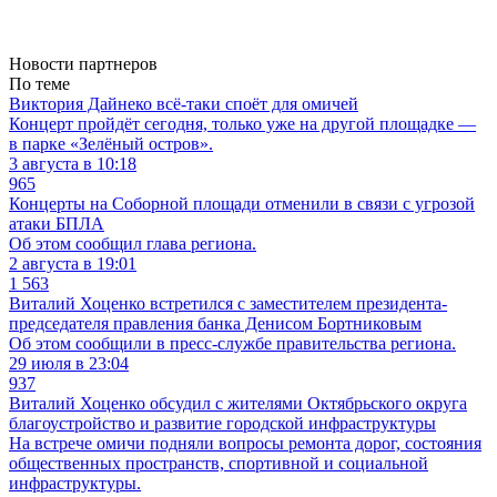
Новости партнеров
По теме
Виктория Дайнеко всё-таки споёт для омичей
Концерт пройдёт сегодня, только уже на другой площадке —
в парке «Зелёный остров».
3 августа в 10:18
965
Концерты на Соборной площади отменили в связи с угрозой
атаки БПЛА
Об этом сообщил глава региона.
2 августа в 19:01
1 563
Виталий Хоценко встретился с заместителем президента-
председателя правления банка Денисом Бортниковым
Об этом сообщили в пресс-службе правительства региона.
29 июля в 23:04
937
Виталий Хоценко обсудил с жителями Октябрьского округа
благоустройство и развитие городской инфраструктуры
На встрече омичи подняли вопросы ремонта дорог, состояния
общественных пространств, спортивной и социальной
инфраструктуры.