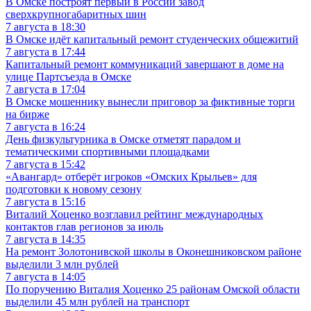
В Омске построят первый в России завод
сверхкрупногабаритных шин
7 августа в 18:30
В Омске идёт капитальный ремонт студенческих общежитий
7 августа в 17:44
Капитальный ремонт коммуникаций завершают в доме на
улице Партсъезда в Омске
7 августа в 17:04
В Омске мошеннику вынесли приговор за фиктивные торги
на бирже
7 августа в 16:24
День физкультурника в Омске отметят парадом и
тематическими спортивными площадками
7 августа в 15:42
«Авангард» отберёт игроков «Омских Крыльев» для
подготовки к новому сезону
7 августа в 15:16
Виталий Хоценко возглавил рейтинг международных
контактов глав регионов за июль
7 августа в 14:35
На ремонт Золотонивской школы в Оконешниковском районе
выделили 3 млн рублей
7 августа в 14:05
По поручению Виталия Хоценко 25 районам Омской области
выделили 45 млн рублей на транспорт