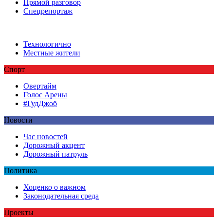
Прямой разговор
Спецрепортаж
Технологично
Местные жители
Спорт
Овертайм
Голос Арены
#ГудДжоб
Новости
Час новостей
Дорожный акцент
Дорожный патруль
Политика
Хоценко о важном
Законодательная среда
Проекты