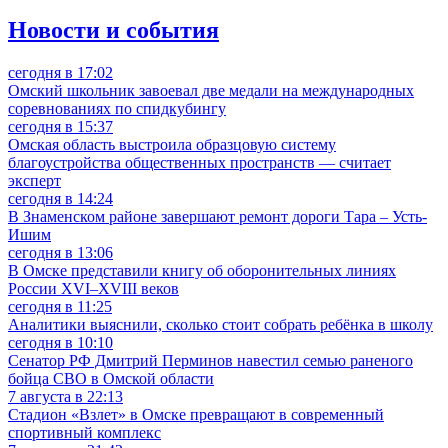
Новости и события
сегодня в 17:02
Омский школьник завоевал две медали на международных
соревнованиях по спидкубингу
сегодня в 15:37
Омская область выстроила образцовую систему
благоустройства общественных пространств — считает
эксперт
сегодня в 14:24
В Знаменском районе завершают ремонт дороги Тара – Усть-
Ишим
сегодня в 13:06
В Омске представили книгу об оборонительных линиях
России XVI–XVIII веков
сегодня в 11:25
Аналитики выяснили, сколько стоит собрать ребёнка в школу
сегодня в 10:10
Сенатор РФ Дмитрий Перминов навестил семью раненого
бойца СВО в Омской области
7 августа в 22:13
Стадион «Взлет» в Омске превращают в современный
спортивный комплекс