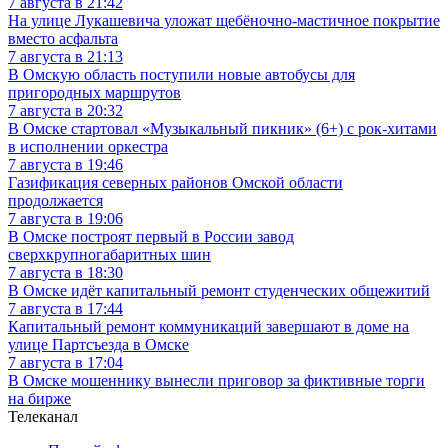
7 августа в 21:42
На улице Лукашевича уложат щебёночно-мастичное покрытие
вместо асфальта
7 августа в 21:13
В Омскую область поступили новые автобусы для
пригородных маршрутов
7 августа в 20:32
В Омске стартовал «Музыкальный пикник» (6+) с рок-хитами
в исполнении оркестра
7 августа в 19:46
Газификация северных районов Омской области
продолжается
7 августа в 19:06
В Омске построят первый в России завод
сверхкрупногабаритных шин
7 августа в 18:30
В Омске идёт капитальный ремонт студенческих общежитий
7 августа в 17:44
Капитальный ремонт коммуникаций завершают в доме на
улице Партсъезда в Омске
7 августа в 17:04
В Омске мошеннику вынесли приговор за фиктивные торги
на бирже
Телеканал