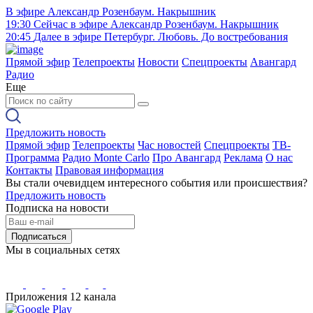
В эфире
Александр Розенбаум. Накрышник
19:30
Сейчас в эфире
Александр Розенбаум. Накрышник
20:45
Далее в эфире
Петербург. Любовь. До востребования
Прямой эфир
Телепроекты
Новости
Спецпроекты
Авангард
Радио
Еще
Предложить новость
Прямой эфир
Телепроекты
Час новостей
Спецпроекты
ТВ-
Программа
Радио Monte Carlo
Про Авангард
Реклама
О нас
Контакты
Правовая информация
Вы стали очевидцем интересного события или происшествия?
Предложить новость
Подписка на новости
Подписаться
Мы в социальных сетях
Приложения 12 канала