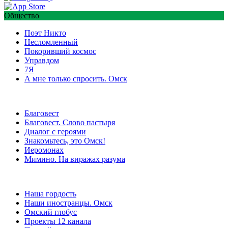
Общество
Поэт Никто
Несломленный
Покоривший космос
Управдом
7Я
А мне только спросить. Омск
Благовест
Благовест. Слово пастыря
Диалог с героями
Знакомьтесь, это Омск!
Иеромонах
Мимино. На виражах разума
Наша гордость
Наши иностранцы. Омск
Омский глобус
Проекты 12 канала