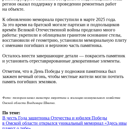
регион оказал поддержку в проведении ремонтных работ
на объекте.
К обновлению мемориала приступили в марте 2025 года.
За это время на братской могиле партизан и подпольщиков
времён Великой Отечественной войны проделано много
работы: укрепили и облицевали гранитом основание стелы,
восстановили её геометрию, установили мемориальную плиту
с именами погибших и верхнюю часть памятника.
Осталось внести завершающие детали — покрасить памятник
и установить отреставрированные декоративные элементы.
Отметим, что в День Победы у подножия памятника был
зажжен вечный огонь, чтобы местные жители могли почтить
память погибших земляков.
Фото: телеграм-канал министра энергетики и жилищно-коммунального хозяйства
Омской области Владимира Шнипко.
По теме:
В честь Года защитника Отечества и юбилея Победы
в Омской области открылся уникальный мемориал «Здесь ивы
плачут о тебе»