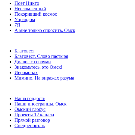
Поэт Никто
Несломленный
Покоривший космос
Управдом
7Я
А мне только спросить. Омск
Благовест
Благовест. Слово пастыря
Диалог с героями
Знакомьтесь, это Омск!
Иеромонах
Мимино. На виражах разума
Наша гордость
Наши иностранцы. Омск
Омский глобус
Проекты 12 канала
Прямой разговор
Спецрепортаж