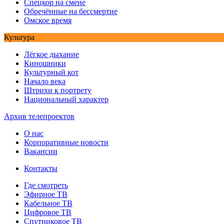
Спецкор на смене
Обречённые на бессмертие
Омское время
Культура
Лёгкое дыхание
Киношники
Культурный кот
Начало века
Штрихи к портрету
Национальный характер
Архив телепроектов
О нас
Корпоративные новости
Вакансии
Контакты
Где смотреть
Эфирное ТВ
Кабельное ТВ
Цифровое ТВ
Спутниковое ТВ