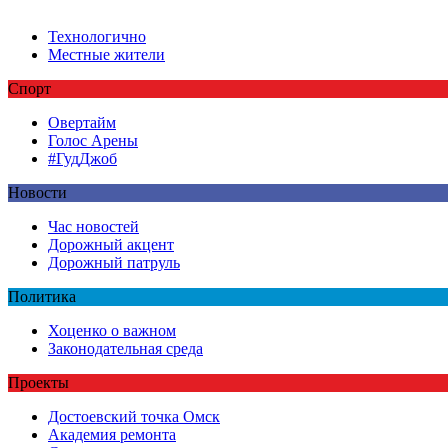
Технологично
Местные жители
Спорт
Овертайм
Голос Арены
#ГудДжоб
Новости
Час новостей
Дорожный акцент
Дорожный патруль
Политика
Хоценко о важном
Законодательная среда
Проекты
Достоевский точка Омск
Академия ремонта