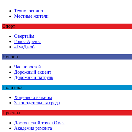
Технологично
Местные жители
Спорт
Овертайм
Голос Арены
#ГудДжоб
Новости
Час новостей
Дорожный акцент
Дорожный патруль
Политика
Хоценко о важном
Законодательная среда
Проекты
Достоевский точка Омск
Академия ремонта