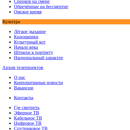
Спецкор на смене
Обречённые на бессмертие
Омское время
Культура
Лёгкое дыхание
Киношники
Культурный кот
Начало века
Штрихи к портрету
Национальный характер
Архив телепроектов
О нас
Корпоративные новости
Вакансии
Контакты
Где смотреть
Эфирное ТВ
Кабельное ТВ
Цифровое ТВ
Спутниковое ТВ