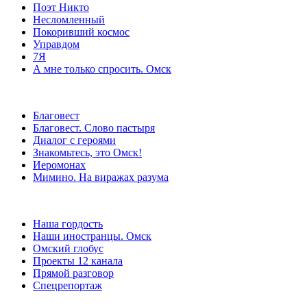
Поэт Никто
Несломленный
Покоривший космос
Управдом
7Я
А мне только спросить. Омск
Благовест
Благовест. Слово пастыря
Диалог с героями
Знакомьтесь, это Омск!
Иеромонах
Мимино. На виражах разума
Наша гордость
Наши иностранцы. Омск
Омский глобус
Проекты 12 канала
Прямой разговор
Спецрепортаж