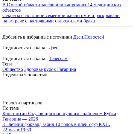
В Омской области завершили капремонт 14 медицинских
объектов
Секреты счастливой семейной жизни омичи раскрывали
на встрече с настоящими старожилами брака
Добавить в избранные источники
Дзен.Новостей
Подписаться на канал
Дзен
Подписаться на канал
Телеграм
Теги
Общество
Здоровье
кубок Гагарина
Поделиться новостью
Новости партнеров
По теме
Константин Окулов признан лучшим снайпером Кубка
Гагарина — 2026
31-летний форвард забил 10 голов в плей-офф КХЛ.
22 мая в 19:39