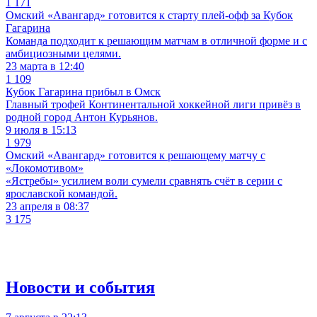
1 171
Омский «Авангард» готовится к старту плей-офф за Кубок
Гагарина
Команда подходит к решающим матчам в отличной форме и с
амбициозными целями.
23 марта в 12:40
1 109
Кубок Гагарина прибыл в Омск
Главный трофей Континентальной хоккейной лиги привёз в
родной город Антон Курьянов.
9 июля в 15:13
1 979
Омский «Авангард» готовится к решающему матчу с
«Локомотивом»
«Ястребы» усилием воли сумели сравнять счёт в серии с
ярославской командой.
23 апреля в 08:37
3 175
Новости и события