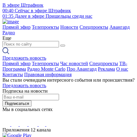
В эфире
Штрафник
00:40
Сейчас в эфире
Штрафник
01:35
Далее в эфире
Пришельцы среди нас
Прямой эфир
Телепроекты
Новости
Спецпроекты
Авангард
Радио
Еще
Предложить новость
Прямой эфир
Телепроекты
Час новостей
Спецпроекты
ТВ-
Программа
Радио Monte Carlo
Про Авангард
Реклама
О нас
Контакты
Правовая информация
Вы стали очевидцем интересного события или происшествия?
Предложить новость
Подписка на новости
Подписаться
Мы в социальных сетях
Приложения 12 канала