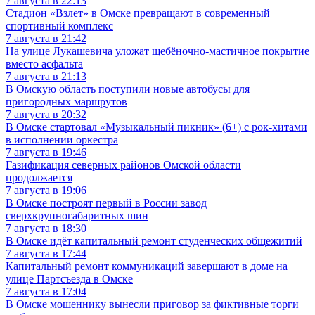
7 августа в 22:13
Стадион «Взлет» в Омске превращают в современный
спортивный комплекс
7 августа в 21:42
На улице Лукашевича уложат щебёночно-мастичное покрытие
вместо асфальта
7 августа в 21:13
В Омскую область поступили новые автобусы для
пригородных маршрутов
7 августа в 20:32
В Омске стартовал «Музыкальный пикник» (6+) с рок-хитами
в исполнении оркестра
7 августа в 19:46
Газификация северных районов Омской области
продолжается
7 августа в 19:06
В Омске построят первый в России завод
сверхкрупногабаритных шин
7 августа в 18:30
В Омске идёт капитальный ремонт студенческих общежитий
7 августа в 17:44
Капитальный ремонт коммуникаций завершают в доме на
улице Партсъезда в Омске
7 августа в 17:04
В Омске мошеннику вынесли приговор за фиктивные торги