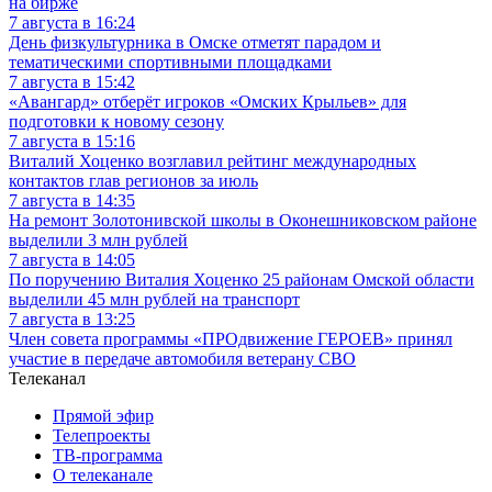
на бирже
7 августа в 16:24
День физкультурника в Омске отметят парадом и
тематическими спортивными площадками
7 августа в 15:42
«Авангард» отберёт игроков «Омских Крыльев» для
подготовки к новому сезону
7 августа в 15:16
Виталий Хоценко возглавил рейтинг международных
контактов глав регионов за июль
7 августа в 14:35
На ремонт Золотонивской школы в Оконешниковском районе
выделили 3 млн рублей
7 августа в 14:05
По поручению Виталия Хоценко 25 районам Омской области
выделили 45 млн рублей на транспорт
7 августа в 13:25
Член совета программы «ПРОдвижение ГЕРОЕВ» принял
участие в передаче автомобиля ветерану СВО
Телеканал
Прямой эфир
Телепроекты
ТВ-программа
О телеканале