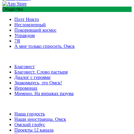
Общество
Поэт Никто
Несломленный
Покоривший космос
Управдом
7Я
А мне только спросить. Омск
Благовест
Благовест. Слово пастыря
Диалог с героями
Знакомьтесь, это Омск!
Иеромонах
Мимино. На виражах разума
Наша гордость
Наши иностранцы. Омск
Омский глобус
Проекты 12 канала