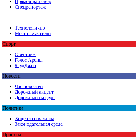
Прямой разговор
Спецрепортаж
Технологично
Местные жители
Спорт
Овертайм
Голос Арены
#ГудДжоб
Новости
Час новостей
Дорожный акцент
Дорожный патруль
Политика
Хоценко о важном
Законодательная среда
Проекты