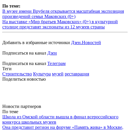
По теме:
В музее имени Врубеля открывается масштабная экспозиция
произведений семьи Маковских (0+)
На выставке «Мир братьев Маковских» (0+) в культурной
столице представят экспонаты из 12 музеев страны
Добавить в избранные источники
Дзен.Новостей
Подписаться на канал
Дзен
Подписаться на канал
Телеграм
Теги
Строительство
Культура
музей
реставрация
Поделиться новостью
Новости партнеров
По теме
Школа из Омской области вышла в финал всероссийского
конкурса школьных музеев
Она представит регион на форуме «Память жива» в Москве,