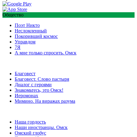
Общество
Поэт Никто
Несломленный
Покоривший космос
Управдом
7Я
А мне только спросить. Омск
Благовест
Благовест. Слово пастыря
Диалог с героями
Знакомьтесь, это Омск!
Иеромонах
Мимино. На виражах разума
Наша гордость
Наши иностранцы. Омск
Омский глобус