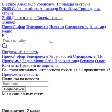
В эфире
Александр Розенбаум. Тринадцатая струна
20:05
Сейчас в эфире
Александр Розенбаум. Тринадцатая
струна
21:00
Далее в эфире
Волчье солнце
Прямой эфир
Телепроекты
Новости
Спецпроекты
Авангард
Радио
Еще
Предложить новость
Прямой эфир
Телепроекты
Час новостей
Спецпроекты
ТВ-
Программа
Радио Monte Carlo
Про Авангард
Реклама
О нас
Контакты
Правовая информация
Вы стали очевидцем интересного события или происшествия?
Предложить новость
Подписка на новости
Подписаться
Мы в социальных сетях
Приложения 12 канала