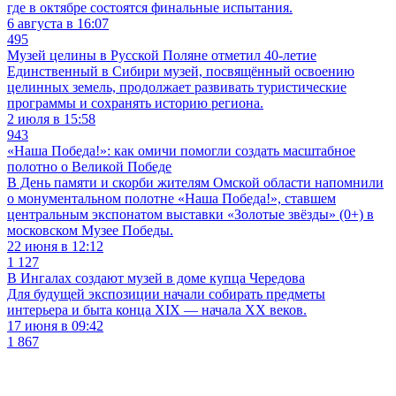
где в октябре состоятся финальные испытания.
6 августа в 16:07
495
Музей целины в Русской Поляне отметил 40-летие
Единственный в Сибири музей, посвящённый освоению
целинных земель, продолжает развивать туристические
программы и сохранять историю региона.
2 июля в 15:58
943
«Наша Победа!»: как омичи помогли создать масштабное
полотно о Великой Победе
В День памяти и скорби жителям Омской области напомнили
о монументальном полотне «Наша Победа!», ставшем
центральным экспонатом выставки «Золотые звёзды» (0+) в
московском Музее Победы.
22 июня в 12:12
1 127
В Ингалах создают музей в доме купца Чередова
Для будущей экспозиции начали собирать предметы
интерьера и быта конца XIX — начала XX веков.
17 июня в 09:42
1 867