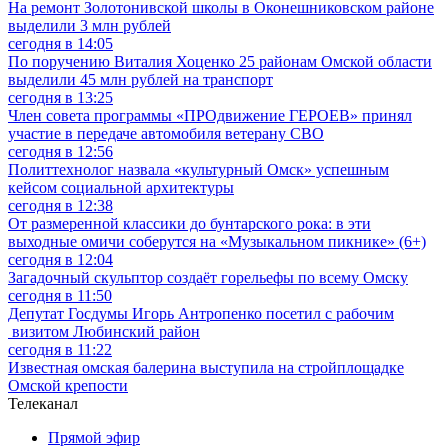
На ремонт Золотонивской школы в Оконешниковском районе
выделили 3 млн рублей
сегодня в 14:05
По поручению Виталия Хоценко 25 районам Омской области
выделили 45 млн рублей на транспорт
сегодня в 13:25
Член совета программы «ПРОдвижение ГЕРОЕВ» принял
участие в передаче автомобиля ветерану СВО
сегодня в 12:56
Политтехнолог назвала «культурный Омск» успешным
кейсом социальной архитектуры
сегодня в 12:38
От размеренной классики до бунтарского рока: в эти
выходные омичи соберутся на «Музыкальном пикнике» (6+)
сегодня в 12:04
Загадочный скульптор создаёт горельефы по всему Омску
сегодня в 11:50
Депутат Госдумы Игорь Антропенко посетил с рабочим
визитом Любинский район
сегодня в 11:22
Известная омская балерина выступила на стройплощадке
Омской крепости
Телеканал
Прямой эфир