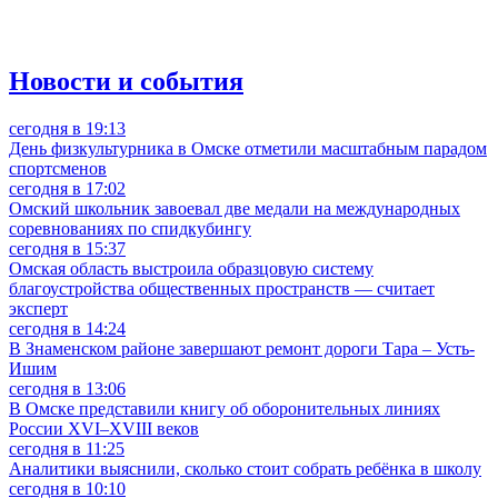
Новости и события
сегодня в 19:13
День физкультурника в Омске отметили масштабным парадом
спортсменов
сегодня в 17:02
Омский школьник завоевал две медали на международных
соревнованиях по спидкубингу
сегодня в 15:37
Омская область выстроила образцовую систему
благоустройства общественных пространств — считает
эксперт
сегодня в 14:24
В Знаменском районе завершают ремонт дороги Тара – Усть-
Ишим
сегодня в 13:06
В Омске представили книгу об оборонительных линиях
России XVI–XVIII веков
сегодня в 11:25
Аналитики выяснили, сколько стоит собрать ребёнка в школу
сегодня в 10:10