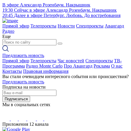
В эфире
Александр Розенбаум. Накрышник
19:30
Сейчас в эфире
Александр Розенбаум. Накрышник
20:45
Далее в эфире
Петербург. Любовь. До востребования
Прямой эфир
Телепроекты
Новости
Спецпроекты
Авангард
Радио
Еще
Предложить новость
Прямой эфир
Телепроекты
Час новостей
Спецпроекты
ТВ-
Программа
Радио Monte Carlo
Про Авангард
Реклама
О нас
Контакты
Правовая информация
Вы стали очевидцем интересного события или происшествия?
Предложить новость
Подписка на новости
Подписаться
Мы в социальных сетях
Приложения 12 канала