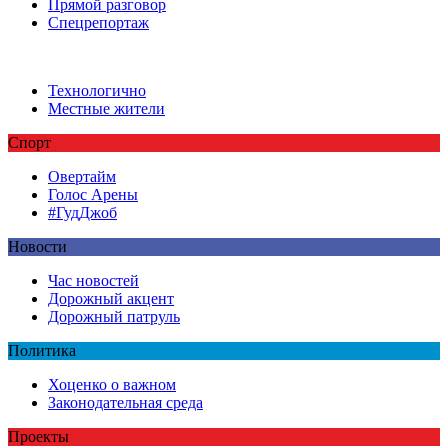
Прямой разговор
Спецрепортаж
Технологично
Местные жители
Спорт
Овертайм
Голос Арены
#ГудДжоб
Новости
Час новостей
Дорожный акцент
Дорожный патруль
Политика
Хоценко о важном
Законодательная среда
Проекты