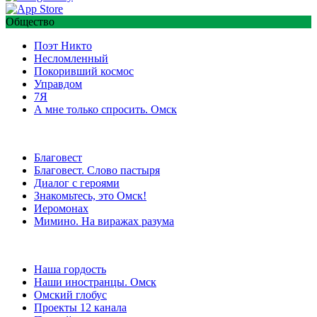
Общество
Поэт Никто
Несломленный
Покоривший космос
Управдом
7Я
А мне только спросить. Омск
Благовест
Благовест. Слово пастыря
Диалог с героями
Знакомьтесь, это Омск!
Иеромонах
Мимино. На виражах разума
Наша гордость
Наши иностранцы. Омск
Омский глобус
Проекты 12 канала