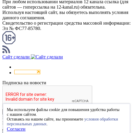
При любом использовании материалов 12 канала ссылка (для
сайтов — гиперссылка на 12-kanal.ru) обязательна.
Используя настоящий сайт, вы обязуетесь выполнять условия
данного соглашения.
Свидетельство о регистрации средства массовой информации:
Эл № ФС77-85780.
КАНАЛ RSS
Сайт сделали
Подписка на новости
Мы используем файлы cookie для повышения удобства работы
Подписаться
с нашим сайтом.
Благодарим за подписку
Оставаясь на нашем сайте, вы принимаете
условия обработки
Пожалуйста, перейдите по ссылке в высланном вам письме
персональных данных
.
для подтверждения подписки.
Согласен