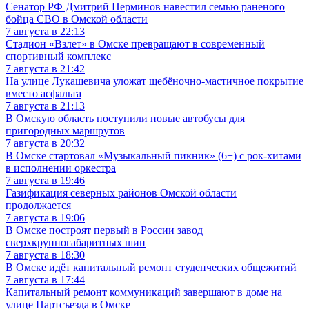
Сенатор РФ Дмитрий Перминов навестил семью раненого
бойца СВО в Омской области
7 августа в 22:13
Стадион «Взлет» в Омске превращают в современный
спортивный комплекс
7 августа в 21:42
На улице Лукашевича уложат щебёночно-мастичное покрытие
вместо асфальта
7 августа в 21:13
В Омскую область поступили новые автобусы для
пригородных маршрутов
7 августа в 20:32
В Омске стартовал «Музыкальный пикник» (6+) с рок-хитами
в исполнении оркестра
7 августа в 19:46
Газификация северных районов Омской области
продолжается
7 августа в 19:06
В Омске построят первый в России завод
сверхкрупногабаритных шин
7 августа в 18:30
В Омске идёт капитальный ремонт студенческих общежитий
7 августа в 17:44
Капитальный ремонт коммуникаций завершают в доме на
улице Партсъезда в Омске