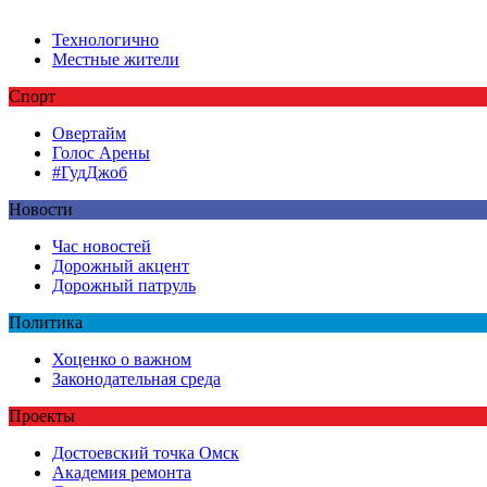
Технологично
Местные жители
Спорт
Овертайм
Голос Арены
#ГудДжоб
Новости
Час новостей
Дорожный акцент
Дорожный патруль
Политика
Хоценко о важном
Законодательная среда
Проекты
Достоевский точка Омск
Академия ремонта