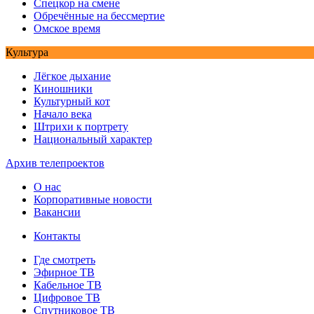
Спецкор на смене
Обречённые на бессмертие
Омское время
Культура
Лёгкое дыхание
Киношники
Культурный кот
Начало века
Штрихи к портрету
Национальный характер
Архив телепроектов
О нас
Корпоративные новости
Вакансии
Контакты
Где смотреть
Эфирное ТВ
Кабельное ТВ
Цифровое ТВ
Спутниковое ТВ