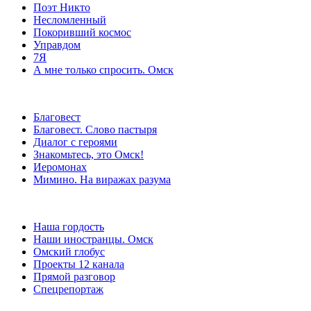
Поэт Никто
Несломленный
Покоривший космос
Управдом
7Я
А мне только спросить. Омск
Благовест
Благовест. Слово пастыря
Диалог с героями
Знакомьтесь, это Омск!
Иеромонах
Мимино. На виражах разума
Наша гордость
Наши иностранцы. Омск
Омский глобус
Проекты 12 канала
Прямой разговор
Спецрепортаж