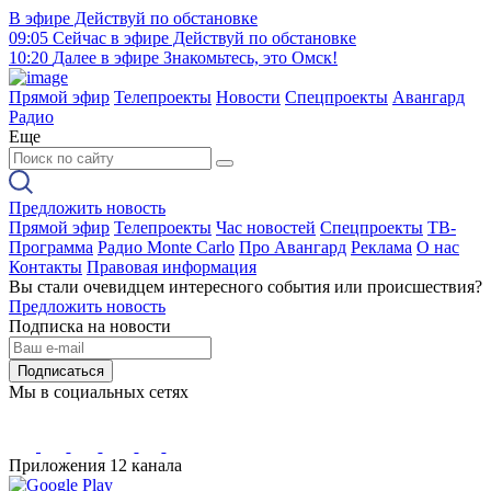
В эфире
Действуй по обстановке
09:05
Сейчас в эфире
Действуй по обстановке
10:20
Далее в эфире
Знакомьтесь, это Омск!
Прямой эфир
Телепроекты
Новости
Спецпроекты
Авангард
Радио
Еще
Предложить новость
Прямой эфир
Телепроекты
Час новостей
Спецпроекты
ТВ-
Программа
Радио Monte Carlo
Про Авангард
Реклама
О нас
Контакты
Правовая информация
Вы стали очевидцем интересного события или происшествия?
Предложить новость
Подписка на новости
Подписаться
Мы в социальных сетях
Приложения 12 канала