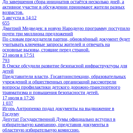
До завершения сбора инициатив остаётся несколько дней, а
активное участие в обсуждении принимают жители разных
возрастов.
5 августа в 14:12
655
Дмитрий Медведев: в новую Народную программу поступило
почти три миллиона предложений
По словам председателя партии, обновлённый документ будет
учитывать ключевые запросы жителей и отвечать на
основные вызовы, стоящие перед страной.
23 июля в 17:51
793
В Омске обсудили развитие безопасной инфраструктуры для
детей
Представители власти, Госавтоинспекции, образовательных
учреждений и общественных организаций рассмотрели
вопросы профилактики детского дорожно-транспортного
травматизма и повышения безопасности детей.
17 июля в 17:26
1 037
Игорь Антропенко подал документы на выдвижение в
Госдуму
Депутат Государственной Думы официально вступил в
избирательную кампанию, представив документы в
областную избирательную комиссию.