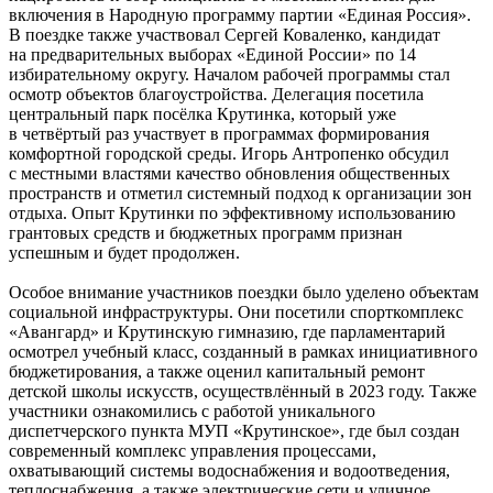
включения в Народную программу партии «Единая Россия».
В поездке также участвовал Сергей Коваленко, кандидат
на предварительных выборах «Единой России» по 14
избирательному округу. Началом рабочей программы стал
осмотр объектов благоустройства. Делегация посетила
центральный парк посёлка Крутинка, который уже
в четвёртый раз участвует в программах формирования
комфортной городской среды. Игорь Антропенко обсудил
с местными властями качество обновления общественных
пространств и отметил системный подход к организации зон
отдыха. Опыт Крутинки по эффективному использованию
грантовых средств и бюджетных программ признан
успешным и будет продолжен.
Особое внимание участников поездки было уделено объектам
социальной инфраструктуры. Они посетили спорткомплекс
«Авангард» и Крутинскую гимназию, где парламентарий
осмотрел учебный класс, созданный в рамках инициативного
бюджетирования, а также оценил капитальный ремонт
детской школы искусств, осуществлённый в 2023 году. Также
участники ознакомились с работой уникального
диспетчерского пункта МУП «Крутинское», где был создан
современный комплекс управления процессами,
охватывающий системы водоснабжения и водоотведения,
теплоснабжения, а также электрические сети и уличное