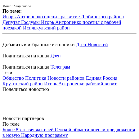
Фото: Егор Онопа.
По теме:
Игорь Антропенко оценил развитие Любинского района
Депутат Госдумы Игорь Антропенко посетил с рабочей
поездкой Исилькульский район
Добавить в избранные источники
Дзен.Новостей
Подписаться на канал
Дзен
Подписаться на канал
Телеграм
Теги
Общество
Политика
Новости районов
Единая Россия
Крутинский район
Игорь Антропенко
рабочий визит
Поделиться новостью
Новости партнеров
По теме
Более 85 тысяч жителей Омской области внесли предложения
в новую Народную программу