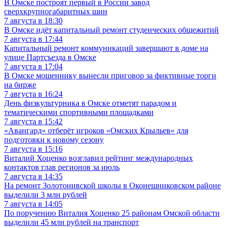
В Омске построят первый в России завод
сверхкрупногабаритных шин
7 августа в 18:30
В Омске идёт капитальный ремонт студенческих общежитий
7 августа в 17:44
Капитальный ремонт коммуникаций завершают в доме на
улице Партсъезда в Омске
7 августа в 17:04
В Омске мошеннику вынесли приговор за фиктивные торги
на бирже
7 августа в 16:24
День физкультурника в Омске отметят парадом и
тематическими спортивными площадками
7 августа в 15:42
«Авангард» отберёт игроков «Омских Крыльев» для
подготовки к новому сезону
7 августа в 15:16
Виталий Хоценко возглавил рейтинг международных
контактов глав регионов за июль
7 августа в 14:35
На ремонт Золотонивской школы в Оконешниковском районе
выделили 3 млн рублей
7 августа в 14:05
По поручению Виталия Хоценко 25 районам Омской области
выделили 45 млн рублей на транспорт