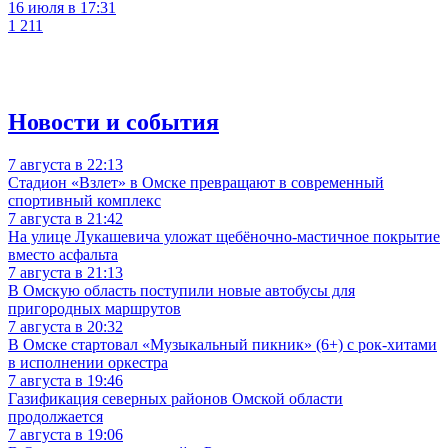
16 июля в 17:31
1 211
Новости и события
7 августа в 22:13
Стадион «Взлет» в Омске превращают в современный
спортивный комплекс
7 августа в 21:42
На улице Лукашевича уложат щебёночно-мастичное покрытие
вместо асфальта
7 августа в 21:13
В Омскую область поступили новые автобусы для
пригородных маршрутов
7 августа в 20:32
В Омске стартовал «Музыкальный пикник» (6+) с рок-хитами
в исполнении оркестра
7 августа в 19:46
Газификация северных районов Омской области
продолжается
7 августа в 19:06