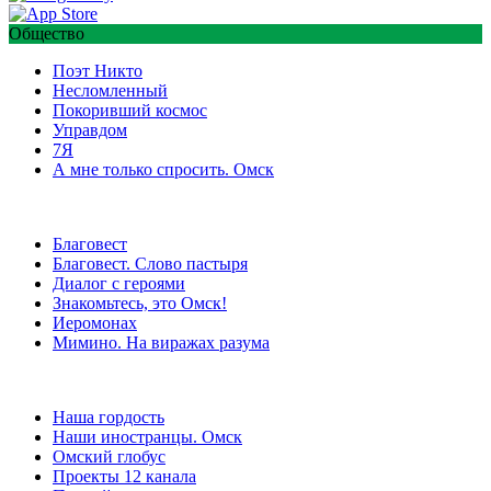
Общество
Поэт Никто
Несломленный
Покоривший космос
Управдом
7Я
А мне только спросить. Омск
Благовест
Благовест. Слово пастыря
Диалог с героями
Знакомьтесь, это Омск!
Иеромонах
Мимино. На виражах разума
Наша гордость
Наши иностранцы. Омск
Омский глобус
Проекты 12 канала