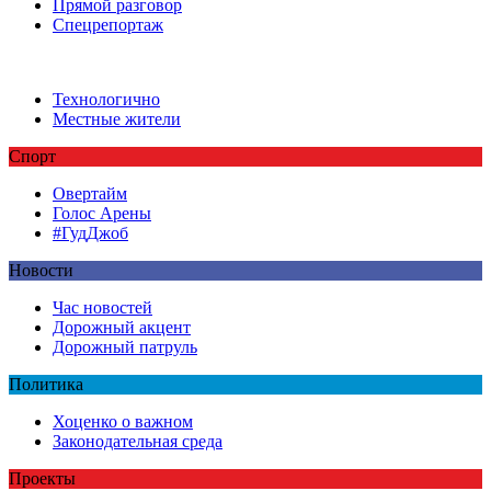
Прямой разговор
Спецрепортаж
Технологично
Местные жители
Спорт
Овертайм
Голос Арены
#ГудДжоб
Новости
Час новостей
Дорожный акцент
Дорожный патруль
Политика
Хоценко о важном
Законодательная среда
Проекты