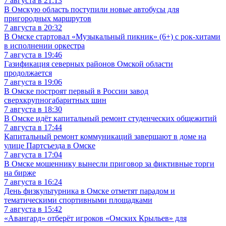
7 августа в 21:13
В Омскую область поступили новые автобусы для
пригородных маршрутов
7 августа в 20:32
В Омске стартовал «Музыкальный пикник» (6+) с рок-хитами
в исполнении оркестра
7 августа в 19:46
Газификация северных районов Омской области
продолжается
7 августа в 19:06
В Омске построят первый в России завод
сверхкрупногабаритных шин
7 августа в 18:30
В Омске идёт капитальный ремонт студенческих общежитий
7 августа в 17:44
Капитальный ремонт коммуникаций завершают в доме на
улице Партсъезда в Омске
7 августа в 17:04
В Омске мошеннику вынесли приговор за фиктивные торги
на бирже
7 августа в 16:24
День физкультурника в Омске отметят парадом и
тематическими спортивными площадками
7 августа в 15:42
«Авангард» отберёт игроков «Омских Крыльев» для