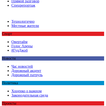
Прямой разговор
Спецрепортаж
Технологично
Местные жители
Спорт
Овертайм
Голос Арены
#ГудДжоб
Новости
Час новостей
Дорожный акцент
Дорожный патруль
Политика
Хоценко о важном
Законодательная среда
Проекты