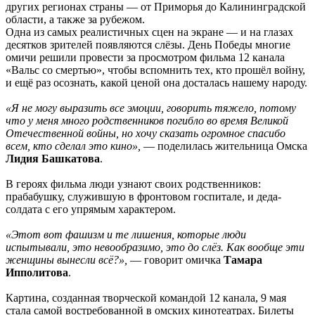
других регионах страны — от Приморья до Калининградской
области, а также за рубежом.
Одна из самых реалистичных сцен на экране — и на глазах
десятков зрителей появляются слёзы. День Победы многие
омичи решили провести за просмотром фильма 12 канала
«Вальс со смертью», чтобы вспомнить тех, кто прошёл войну,
и ещё раз осознать, какой ценой она досталась нашему народу.
«Я не могу выразить все эмоции, говорить тяжело, потому
что у меня много родственников погибло во время Великой
Отечественной войны, но хочу сказать огромное спасибо
всем, кто сделал это кино»,
— поделилась жительница Омска
Лидия Башкатова
.
В героях фильма люди узнают своих родственников:
прабабушку, служившую в фронтовом госпитале, и деда-
солдата с его упрямым характером.
«Этот вот фашизм и те лишения, которые люди
испытывали, это невообразимо, это до слёз. Как вообще эти
женщины вынесли всё?»,
— говорит омичка
Тамара
Ипполитова
.
Картина, созданная творческой командой 12 канала, 9 мая
стала самой востребованной в омских кинотеатрах. Билеты