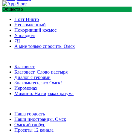
Общество
Поэт Никто
Несломленный
Покоривший космос
Управдом
7Я
А мне только спросить. Омск
Благовест
Благовест. Слово пастыря
Диалог с героями
Знакомьтесь, это Омск!
Иеромонах
Мимино. На виражах разума
Наша гордость
Наши иностранцы. Омск
Омский глобус
Проекты 12 канала