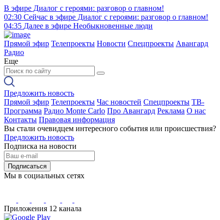
В эфире
Диалог с героями: разговор о главном!
02:30
Сейчас в эфире
Диалог с героями: разговор о главном!
04:35
Далее в эфире
Необыкновенные люди
Прямой эфир
Телепроекты
Новости
Спецпроекты
Авангард
Радио
Еще
Предложить новость
Прямой эфир
Телепроекты
Час новостей
Спецпроекты
ТВ-
Программа
Радио Monte Carlo
Про Авангард
Реклама
О нас
Контакты
Правовая информация
Вы стали очевидцем интересного события или происшествия?
Предложить новость
Подписка на новости
Подписаться
Мы в социальных сетях
Приложения 12 канала