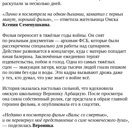
раскупали за несколько дней.
«Лично я посмотрела на одном дыхании, захватил с первых
минут, хороший фильм»,
— отметила жительница Омска
Ксения Семенушкина
.
Фильм переносит в тяжёлые годы войны. Он снят
по реальным документам — архивам ФСБ, которые были
рассекречены специально для работы над сценарием.
Действие развивается в концлагере, куда с матерью попадает
юная балерина. Заключённые ежедневно терпят
издевательства, побои и голод. Одна из самых тяжёлых
сцен — эвакуация лагеря, когда тысячи людей гнали пешком
по полям без еды и воды. Эти кадры вызывают дрожь даже
у тех, кто думал, что уже знает о войне всё.
История оказалась настолько сильной, что вдохновила
омскую школьницу Веронику Арбацкую. После просмотра
она сняла собственный ролик, где предстала в образе главной
героини фильма, и опубликовала его в соцсетях.
«Недавно я посмотрела фильм «Вальс со смертью»,
и он перевернул моё представление о силе человеческого духа»,
— поделилась
Вероника
.