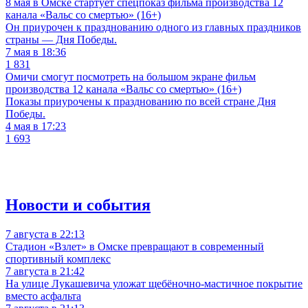
8 мая в Омске стартует спецпоказ фильма производства 12
канала «Вальс со смертью» (16+)
Он приурочен к празднованию одного из главных праздников
страны — Дня Победы.
7 мая в 18:36
1 831
Омичи смогут посмотреть на большом экране фильм
производства 12 канала «Вальс со смертью» (16+)
Показы приурочены к празднованию по всей стране Дня
Победы.
4 мая в 17:23
1 693
Новости и события
7 августа в 22:13
Стадион «Взлет» в Омске превращают в современный
спортивный комплекс
7 августа в 21:42
На улице Лукашевича уложат щебёночно-мастичное покрытие
вместо асфальта