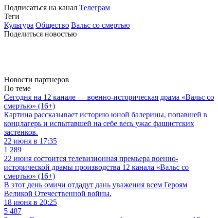
Подписаться на канал
Телеграм
Теги
Культура
Общество
Вальс со смертью
Поделиться новостью
Новости партнеров
По теме
Сегодня на 12 канале — военно-историческая драма «Вальс со
смертью» (16+)
Картина рассказывает историю юной балерины, попавшей в
концлагерь и испытавшей на себе весь ужас фашистских
застенков.
22 июня в 17:35
1 289
22 июня состоится телевизионная премьера военно-
исторической драмы производства 12 канала «Вальс со
смертью» (16+)
В этот день омичи отдадут дань уважения всем Героям
Великой Отечественной войны.
18 июня в 20:25
5 487