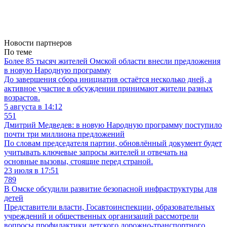
Новости партнеров
По теме
Более 85 тысяч жителей Омской области внесли предложения
в новую Народную программу
До завершения сбора инициатив остаётся несколько дней, а
активное участие в обсуждении принимают жители разных
возрастов.
5 августа в 14:12
551
Дмитрий Медведев: в новую Народную программу поступило
почти три миллиона предложений
По словам председателя партии, обновлённый документ будет
учитывать ключевые запросы жителей и отвечать на
основные вызовы, стоящие перед страной.
23 июля в 17:51
789
В Омске обсудили развитие безопасной инфраструктуры для
детей
Представители власти, Госавтоинспекции, образовательных
учреждений и общественных организаций рассмотрели
вопросы профилактики детского дорожно-транспортного