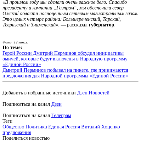
«В прошлом году мы сделали очень важное дело. Спасибо
президенту и компании „Газпром“, мы обеспечили север
Омской области полноценным сетевым магистральным газом.
Это целых четыре района: Большереченский, Тарский,
Тевризский и Знаменский»
, — рассказал
губернатор
.
Фото: 12 канал.
По теме:
Герой России Дмитрий Перминов обсудил инициативы
омичей, которые будут включены в Народную программу
«Единой России»
Дмитрий Перминов побывал на пикете, где принимаются
предложения для Народной программы «Единой России»
Добавить в избранные источники
Дзен.Новостей
Подписаться на канал
Дзен
Подписаться на канал
Телеграм
Теги
Общество
Политика
Единая Россия
Виталий Хоценко
предложения
Поделиться новостью