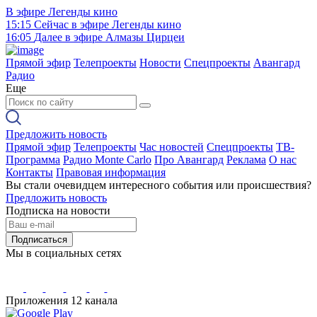
В эфире
Легенды кино
15:15
Сейчас в эфире
Легенды кино
16:05
Далее в эфире
Алмазы Цирцеи
Прямой эфир
Телепроекты
Новости
Спецпроекты
Авангард
Радио
Еще
Предложить новость
Прямой эфир
Телепроекты
Час новостей
Спецпроекты
ТВ-
Программа
Радио Monte Carlo
Про Авангард
Реклама
О нас
Контакты
Правовая информация
Вы стали очевидцем интересного события или происшествия?
Предложить новость
Подписка на новости
Подписаться
Мы в социальных сетях
Приложения 12 канала