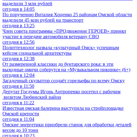
выделили 3 млн рублей
сегодня в 14:05
По поручению Виталия Хоценко 25 районам Омской области
выделили 45 млн рублей на транспорт
сегодня в 13:25
Член совета программы «ПРОдвижение ГЕРОЕВ» принял
участие в передаче автомобиля ветерану СВО
сегодня в 12:56
Политтехнолог назвала «культурный Омск» успешным
кейсом социальной архитектуры
сегодня в 12:38
От размеренной классики до бунтарского рока: в эти
выходные омичи соберутся на «Музыкальном пикнике» (6+)
сегодня в 12:04
Загадочный скульптор создаёт горельефы по всему Омску
сегодня в 11:50
Депутат Госдумы Игорь Антропенко посетил с рабочим
визитом Любинский район
сегодня в 11:22
Известная омская балерина выступила на стройплощадке
Омской крепости
сегодня в 11:04
Омские энергетики приобрели станок для обработки деталей
весом до 10 тонн
сегодня в 10:23