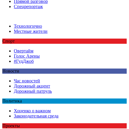
Прямой разговор
Спецрепортаж
Технологично
Местные жители
Спорт
Овертайм
Голос Арены
#ГудДжоб
Новости
Час новостей
Дорожный акцент
Дорожный патруль
Политика
Хоценко о важном
Законодательная среда
Проекты