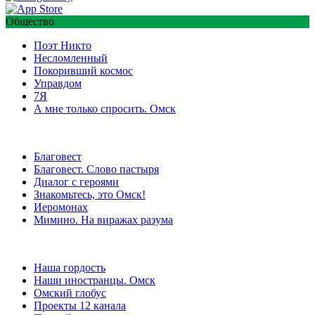
Общество
Поэт Никто
Несломленный
Покоривший космос
Управдом
7Я
А мне только спросить. Омск
Благовест
Благовест. Слово пастыря
Диалог с героями
Знакомьтесь, это Омск!
Иеромонах
Мимино. На виражах разума
Наша гордость
Наши иностранцы. Омск
Омский глобус
Проекты 12 канала