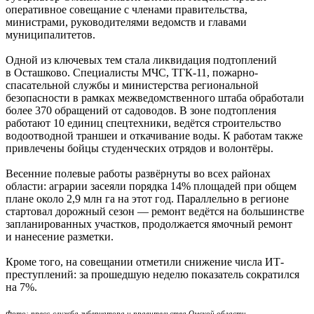
оперативное совещание с членами правительства,
министрами, руководителями ведомств и главами
муниципалитетов.
Одной из ключевых тем стала ликвидация подтоплений
в Осташково. Специалисты МЧС, ТГК-11, пожарно-
спасательной службы и министерства региональной
безопасности в рамках межведомственного штаба обработали
более 370 обращений от садоводов. В зоне подтопления
работают 10 единиц спецтехники, ведётся строительство
водоотводной траншеи и откачивание воды. К работам также
привлечены бойцы студенческих отрядов и волонтёры.
Весенние полевые работы развёрнуты во всех районах
области: аграрии засеяли порядка 14% площадей при общем
плане около 2,9 млн га на этот год. Параллельно в регионе
стартовал дорожный сезон — ремонт ведётся на большинстве
запланированных участков, продолжается ямочный ремонт
и нанесение разметки.
Кроме того, на совещании отметили снижение числа ИТ-
преступлений: за прошедшую неделю показатель сократился
на 7%.
Фото: пресс-служба губернатора и правительства Омской области.