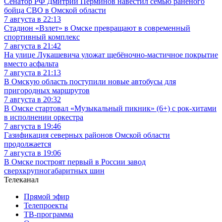
Сенатор РФ Дмитрий Перминов навестил семью раненого
бойца СВО в Омской области
7 августа в 22:13
Стадион «Взлет» в Омске превращают в современный
спортивный комплекс
7 августа в 21:42
На улице Лукашевича уложат щебёночно-мастичное покрытие
вместо асфальта
7 августа в 21:13
В Омскую область поступили новые автобусы для
пригородных маршрутов
7 августа в 20:32
В Омске стартовал «Музыкальный пикник» (6+) с рок-хитами
в исполнении оркестра
7 августа в 19:46
Газификация северных районов Омской области
продолжается
7 августа в 19:06
В Омске построят первый в России завод
сверхкрупногабаритных шин
Телеканал
Прямой эфир
Телепроекты
ТВ-программа