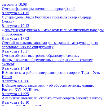
сегодня в 10:08
Омские фельдшеры помогли новорождённой
8 августа в 21:15
Супермодель Влада Рослякова посетила сквер «Сердце
Омска»
8 августа в 19:13
День физкультурника в Омске отметили масштабным парадом
спортсменов
8 августа в 17:02
Омский школьник завоевал две медали на международных
соревнованиях по спидкубингу
8 августа в 15:37
Омская область выстроила образцовую систему
благоустройства общественных пространств — считает
эксперт
8 августа в 14:24
В Знаменском районе завершают ремонт дороги Тара – Усть-
Ишим
8 августа в 13:06
В Омске представили книгу об оборонительных линиях
России XVI–XVIII веков
8 августа в 11:25
Аналитики выяснили, сколько стоит собрать ребёнка в школу
8 августа в 10:10