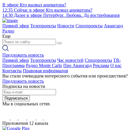
В эфире
Кто вызвал аниматора?
12:35
Сейчас в эфире
Кто вызвал аниматора?
14:30
Далее в эфире
Петербург. Любовь. До востребования
Прямой эфир
Телепроекты
Новости
Спецпроекты
Авангард
Радио
Еще
Предложить новость
Прямой эфир
Телепроекты
Час новостей
Спецпроекты
ТВ-
Программа
Радио Monte Carlo
Про Авангард
Реклама
О нас
Контакты
Правовая информация
Вы стали очевидцем интересного события или происшествия?
Предложить новость
Подписка на новости
Подписаться
Мы в социальных сетях
Приложения 12 канала