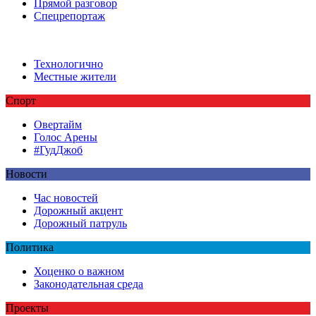
Прямой разговор
Спецрепортаж
Технологично
Местные жители
Спорт
Овертайм
Голос Арены
#ГудДжоб
Новости
Час новостей
Дорожный акцент
Дорожный патруль
Политика
Хоценко о важном
Законодательная среда
Проекты