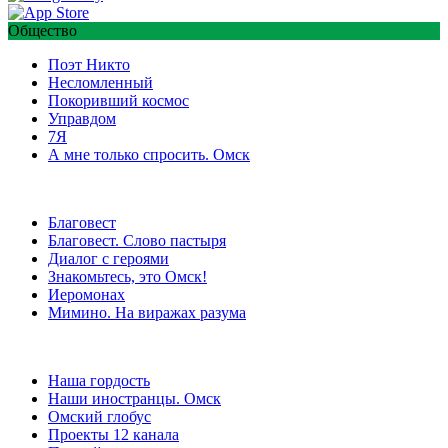
Общество
Поэт Никто
Несломленный
Покоривший космос
Управдом
7Я
А мне только спросить. Омск
Благовест
Благовест. Слово пастыря
Диалог с героями
Знакомьтесь, это Омск!
Иеромонах
Мимино. На виражах разума
Наша гордость
Наши иностранцы. Омск
Омский глобус
Проекты 12 канала