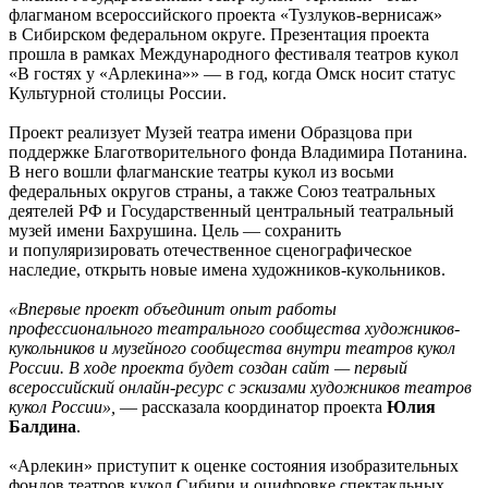
флагманом всероссийского проекта «Тузлуков-вернисаж»
в Сибирском федеральном округе. Презентация проекта
прошла в рамках Международного фестиваля театров кукол
«В гостях у «Арлекина»» — в год, когда Омск носит статус
Культурной столицы России.
Проект реализует Музей театра имени Образцова при
поддержке Благотворительного фонда Владимира Потанина.
В него вошли флагманские театры кукол из восьми
федеральных округов страны, а также Союз театральных
деятелей РФ и Государственный центральный театральный
музей имени Бахрушина. Цель — сохранить
и популяризировать отечественное сценографическое
наследие, открыть новые имена художников-кукольников.
«Впервые проект объединит опыт работы
профессионального театрального сообщества художников-
кукольников и музейного сообщества внутри театров кукол
России. В ходе проекта будет создан сайт — первый
всероссийский онлайн-ресурс с эскизами художников театров
кукол России»,
— рассказала координатор проекта
Юлия
Балдина
.
«Арлекин» приступит к оценке состояния изобразительных
фондов театров кукол Сибири и оцифровке спектакльных