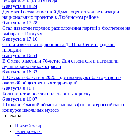
рождаемости до 2030 года
6 августа в 18:24
Депутат Государственной Думы оценил ход реализации
национальных проектов в Любинском районе
6 августа в 17:28
Стал известен порядок расположения партий в бюллетене на
выборах в Госдуму
6 августа в 17:16
Стали известны подробности ДТП на Ленинградской
площади
6 августа в 16:54
В Омске отметили 70-летие Дня строителя и наградили
лучших работников отрасли
6 августа в 16:33
В Омской области в 2026 году планируют благоустроить
около 80 общественных территорий
6 августа в 16:11
Большинство россиян не склонны к риску
6 августа в 16:07
Школа из Омской области вышла в финал всероссийского
конкурса школьных музеев
Телеканал
Прямой эфир
Телепроекты