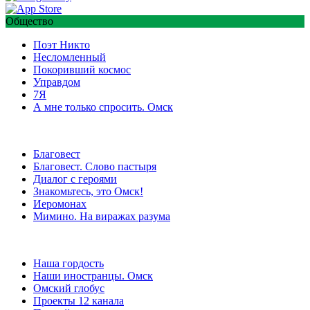
Общество
Поэт Никто
Несломленный
Покоривший космос
Управдом
7Я
А мне только спросить. Омск
Благовест
Благовест. Слово пастыря
Диалог с героями
Знакомьтесь, это Омск!
Иеромонах
Мимино. На виражах разума
Наша гордость
Наши иностранцы. Омск
Омский глобус
Проекты 12 канала