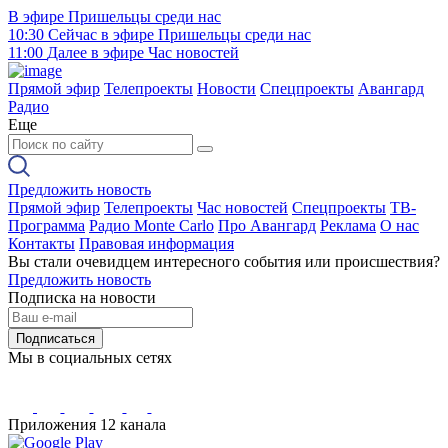
В эфире
Пришельцы среди нас
10:30
Сейчас в эфире
Пришельцы среди нас
11:00
Далее в эфире
Час новостей
Прямой эфир
Телепроекты
Новости
Спецпроекты
Авангард
Радио
Еще
Предложить новость
Прямой эфир
Телепроекты
Час новостей
Спецпроекты
ТВ-
Программа
Радио Monte Carlo
Про Авангард
Реклама
О нас
Контакты
Правовая информация
Вы стали очевидцем интересного события или происшествия?
Предложить новость
Подписка на новости
Подписаться
Мы в социальных сетях
Приложения 12 канала