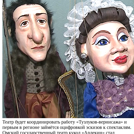
Театр будет координировать работу «Тузлуков-вернисажа» и
первым в регионе займётся оцифровкой эскизов к спектаклям.
Омский государственный театр кукол «Арлекин» стал