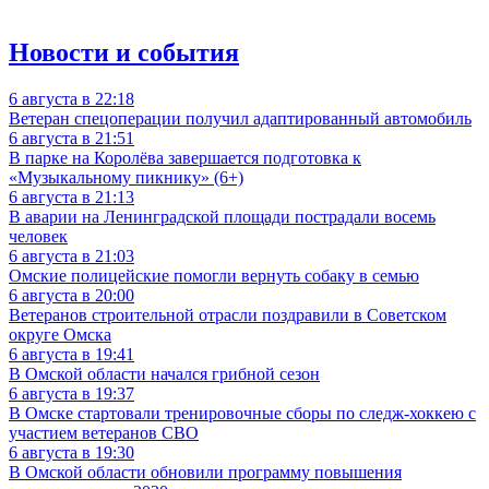
Новости и события
6 августа в 22:18
Ветеран спецоперации получил адаптированный автомобиль
6 августа в 21:51
В парке на Королёва завершается подготовка к
«Музыкальному пикнику» (6+)
6 августа в 21:13
В аварии на Ленинградской площади пострадали восемь
человек
6 августа в 21:03
Омские полицейские помогли вернуть собаку в семью
6 августа в 20:00
Ветеранов строительной отрасли поздравили в Советском
округе Омска
6 августа в 19:41
В Омской области начался грибной сезон
6 августа в 19:37
В Омске стартовали тренировочные сборы по следж-хоккею с
участием ветеранов СВО
6 августа в 19:30
В Омской области обновили программу повышения