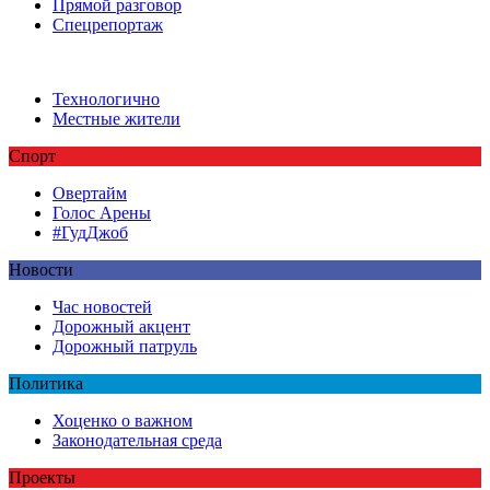
Прямой разговор
Спецрепортаж
Технологично
Местные жители
Спорт
Овертайм
Голос Арены
#ГудДжоб
Новости
Час новостей
Дорожный акцент
Дорожный патруль
Политика
Хоценко о важном
Законодательная среда
Проекты