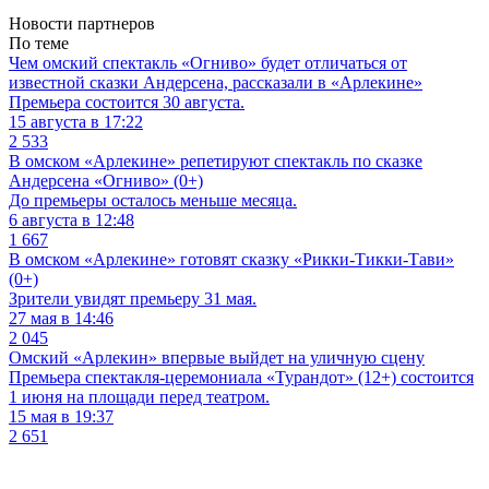
Новости партнеров
По теме
Чем омский спектакль «Огниво» будет отличаться от
известной сказки Андерсена, рассказали в «Арлекине»
Премьера состоится 30 августа.
15 августа в 17:22
2 533
В омском «Арлекине» репетируют спектакль по сказке
Андерсена «Огниво» (0+)
До премьеры осталось меньше месяца.
6 августа в 12:48
1 667
В омском «Арлекине» готовят сказку «Рикки-Тикки-Тави»
(0+)
Зрители увидят премьеру 31 мая.
27 мая в 14:46
2 045
Омский «Арлекин» впервые выйдет на уличную сцену
Премьера спектакля-церемониала «Турандот» (12+) состоится
1 июня на площади перед театром.
15 мая в 19:37
2 651