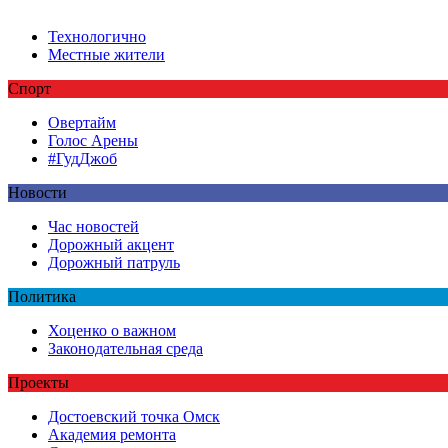
Технологично
Местные жители
Спорт
Овертайм
Голос Арены
#ГудДжоб
Новости
Час новостей
Дорожный акцент
Дорожный патруль
Политика
Хоценко о важном
Законодательная среда
Проекты
Достоевский точка Омск
Академия ремонта