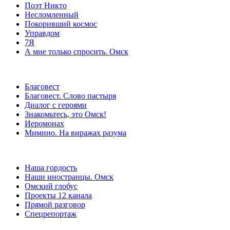
Поэт Никто
Несломленный
Покоривший космос
Управдом
7Я
А мне только спросить. Омск
Благовест
Благовест. Слово пастыря
Диалог с героями
Знакомьтесь, это Омск!
Иеромонах
Мимино. На виражах разума
Наша гордость
Наши иностранцы. Омск
Омский глобус
Проекты 12 канала
Прямой разговор
Спецрепортаж