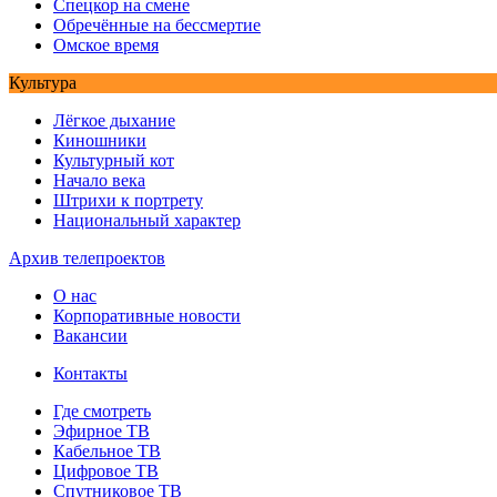
Спецкор на смене
Обречённые на бессмертие
Омское время
Культура
Лёгкое дыхание
Киношники
Культурный кот
Начало века
Штрихи к портрету
Национальный характер
Архив телепроектов
О нас
Корпоративные новости
Вакансии
Контакты
Где смотреть
Эфирное ТВ
Кабельное ТВ
Цифровое ТВ
Спутниковое ТВ