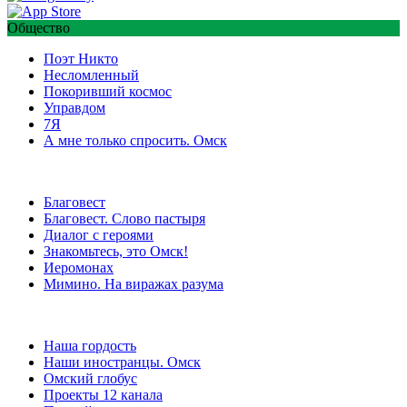
Общество
Поэт Никто
Несломленный
Покоривший космос
Управдом
7Я
А мне только спросить. Омск
Благовест
Благовест. Слово пастыря
Диалог с героями
Знакомьтесь, это Омск!
Иеромонах
Мимино. На виражах разума
Наша гордость
Наши иностранцы. Омск
Омский глобус
Проекты 12 канала