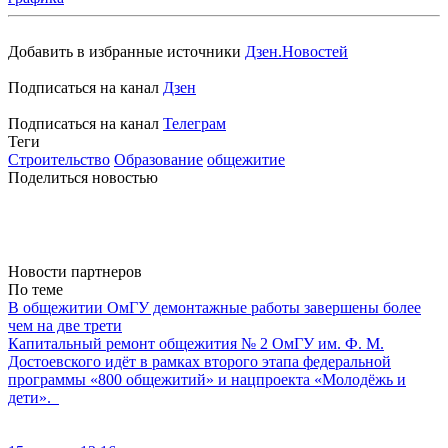
Добавить в избранные источники
Дзен.Новостей
Подписаться на канал
Дзен
Подписаться на канал
Телеграм
Теги
Строительство
Образование
общежитие
Поделиться новостью
Новости партнеров
По теме
В общежитии ОмГУ демонтажные работы завершены более
чем на две трети
Капитальный ремонт общежития № 2 ОмГУ им. Ф. М.
Достоевского идёт в рамках второго этапа федеральной
программы «800 общежитий» и нацпроекта «Молодёжь и
дети».