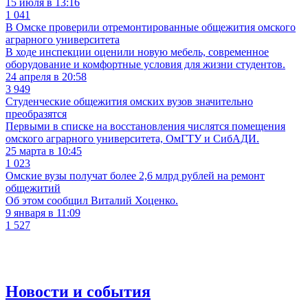
15 июля в 13:16
1 041
В Омске проверили отремонтированные общежития омского
аграрного университета
В ходе инспекции оценили новую мебель, современное
оборудование и комфортные условия для жизни студентов.
24 апреля в 20:58
3 949
Студенческие общежития омских вузов значительно
преобразятся
Первыми в списке на восстановления числятся помещения
омского аграрного университета, ОмГТУ и СибАДИ.
25 марта в 10:45
1 023
Омские вузы получат более 2,6 млрд рублей на ремонт
общежитий
Об этом сообщил Виталий Хоценко.
9 января в 11:09
1 527
Новости и события