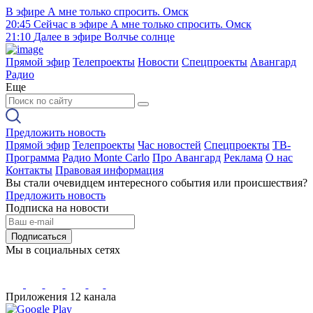
В эфире
А мне только спросить. Омск
20:45
Сейчас в эфире
А мне только спросить. Омск
21:10
Далее в эфире
Волчье солнце
Прямой эфир
Телепроекты
Новости
Спецпроекты
Авангард
Радио
Еще
Предложить новость
Прямой эфир
Телепроекты
Час новостей
Спецпроекты
ТВ-
Программа
Радио Monte Carlo
Про Авангард
Реклама
О нас
Контакты
Правовая информация
Вы стали очевидцем интересного события или происшествия?
Предложить новость
Подписка на новости
Подписаться
Мы в социальных сетях
Приложения 12 канала