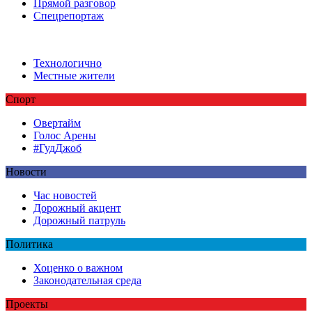
Прямой разговор
Спецрепортаж
Технологично
Местные жители
Спорт
Овертайм
Голос Арены
#ГудДжоб
Новости
Час новостей
Дорожный акцент
Дорожный патруль
Политика
Хоценко о важном
Законодательная среда
Проекты