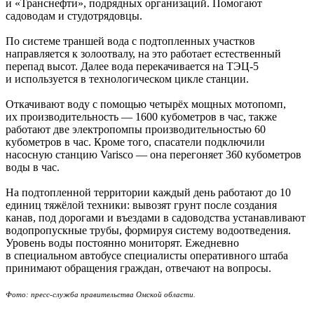
и «Транснефти», подрядных организаций. Помогают
садоводам и студотрядовцы.
По системе траншей вода с подтопленных участков
направляется к золоотвалу, на это работает естественный
перепад высот. Далее вода перекачивается на ТЭЦ-5
и используется в технологическом цикле станции.
Откачивают воду с помощью четырёх мощных мотопомп,
их производительность — 1600 кубометров в час, также
работают две электропомпы производительностью 60
кубометров в час. Кроме того, спасатели подключили
насосную станцию Varisco — она перегоняет 360 кубометров
воды в час.
На подтопленной территории каждый день работают до 10
единиц тяжёлой техники: вывозят грунт после создания
канав, под дорогами и въездами в садоводства устанавливают
водопропускные трубы, формируя систему водоотведения.
Уровень воды постоянно мониторят. Ежедневно
в специальном автобусе специалисты оперативного штаба
принимают обращения граждан, отвечают на вопросы.
Фото: пресс-служба правительства Омской области.