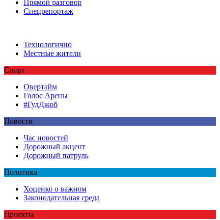
Прямой разговор
Спецрепортаж
Технологично
Местные жители
Спорт
Овертайм
Голос Арены
#ГудДжоб
Новости
Час новостей
Дорожный акцент
Дорожный патруль
Политика
Хоценко о важном
Законодательная среда
Проекты