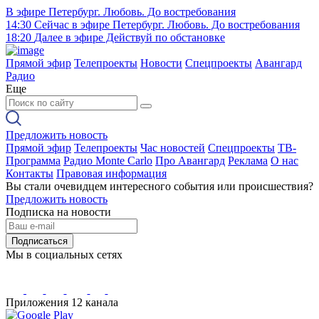
В эфире
Петербург. Любовь. До востребования
14:30
Сейчас в эфире
Петербург. Любовь. До востребования
18:20
Далее в эфире
Действуй по обстановке
Прямой эфир
Телепроекты
Новости
Спецпроекты
Авангард
Радио
Еще
Предложить новость
Прямой эфир
Телепроекты
Час новостей
Спецпроекты
ТВ-
Программа
Радио Monte Carlo
Про Авангард
Реклама
О нас
Контакты
Правовая информация
Вы стали очевидцем интересного события или происшествия?
Предложить новость
Подписка на новости
Подписаться
Мы в социальных сетях
Приложения 12 канала