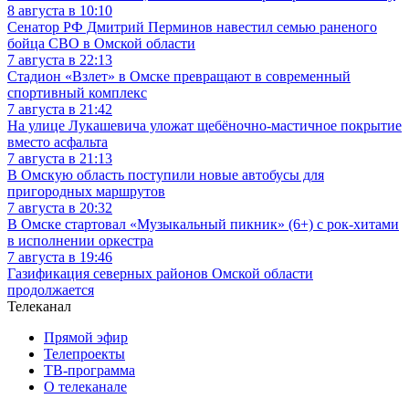
8 августа в 10:10
Сенатор РФ Дмитрий Перминов навестил семью раненого
бойца СВО в Омской области
7 августа в 22:13
Стадион «Взлет» в Омске превращают в современный
спортивный комплекс
7 августа в 21:42
На улице Лукашевича уложат щебёночно-мастичное покрытие
вместо асфальта
7 августа в 21:13
В Омскую область поступили новые автобусы для
пригородных маршрутов
7 августа в 20:32
В Омске стартовал «Музыкальный пикник» (6+) с рок-хитами
в исполнении оркестра
7 августа в 19:46
Газификация северных районов Омской области
продолжается
Телеканал
Прямой эфир
Телепроекты
ТВ-программа
О телеканале