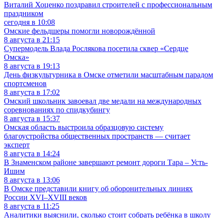
Виталий Хоценко поздравил строителей с профессиональным
праздником
сегодня в 10:08
Омские фельдшеры помогли новорождённой
8 августа в 21:15
Супермодель Влада Рослякова посетила сквер «Сердце
Омска»
8 августа в 19:13
День физкультурника в Омске отметили масштабным парадом
спортсменов
8 августа в 17:02
Омский школьник завоевал две медали на международных
соревнованиях по спидкубингу
8 августа в 15:37
Омская область выстроила образцовую систему
благоустройства общественных пространств — считает
эксперт
8 августа в 14:24
В Знаменском районе завершают ремонт дороги Тара – Усть-
Ишим
8 августа в 13:06
В Омске представили книгу об оборонительных линиях
России XVI–XVIII веков
8 августа в 11:25
Аналитики выяснили, сколько стоит собрать ребёнка в школу