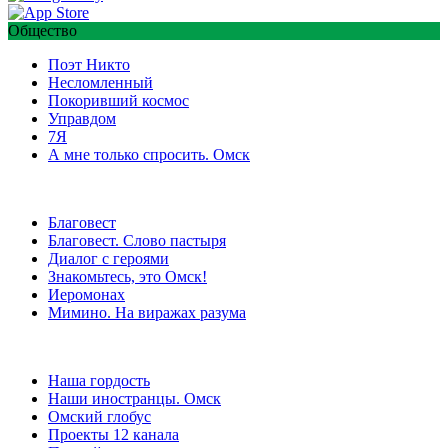
Общество
Поэт Никто
Несломленный
Покоривший космос
Управдом
7Я
А мне только спросить. Омск
Благовест
Благовест. Слово пастыря
Диалог с героями
Знакомьтесь, это Омск!
Иеромонах
Мимино. На виражах разума
Наша гордость
Наши иностранцы. Омск
Омский глобус
Проекты 12 канала