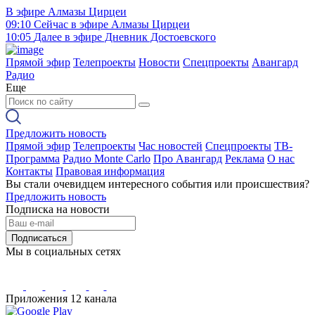
В эфире
Алмазы Цирцеи
09:10
Сейчас в эфире
Алмазы Цирцеи
10:05
Далее в эфире
Дневник Достоевского
Прямой эфир
Телепроекты
Новости
Спецпроекты
Авангард
Радио
Еще
Предложить новость
Прямой эфир
Телепроекты
Час новостей
Спецпроекты
ТВ-
Программа
Радио Monte Carlo
Про Авангард
Реклама
О нас
Контакты
Правовая информация
Вы стали очевидцем интересного события или происшествия?
Предложить новость
Подписка на новости
Подписаться
Мы в социальных сетях
Приложения 12 канала