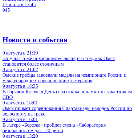
17 июля в 13:45
945
Новости и события
9 августа в 21:19
«А у нас тоже похорошело»: эксперт о том, как Омск
становится более столичным
9 августа в 21:02
Омские гребцы завоевали медали на чемпионате России и
международных соревнованиях ветеранов
9 августа в 18:35
В Горячем Ключе в День села открыли памятник участникам
СВО
9 августа в 18:01
Омск примет соревнования Спартакиады народов России по
велоспорту на треке
9 августа в 16:01
В лагере «Березка» пройдет смена «Лаборатория
безопасности» для 120 детей
9 августа в 13:20