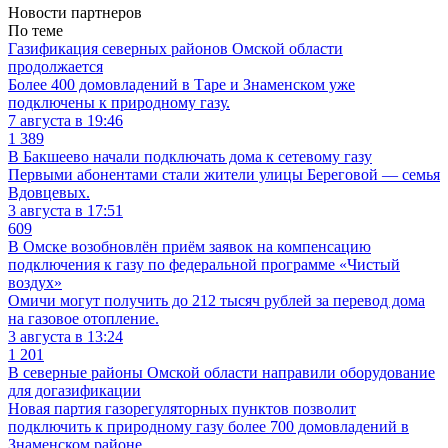
Новости партнеров
По теме
Газификация северных районов Омской области
продолжается
Более 400 домовладений в Таре и Знаменском уже
подключены к природному газу.
7 августа в 19:46
1 389
В Бакшеево начали подключать дома к сетевому газу
Первыми абонентами стали жители улицы Береговой — семья
Вдовцевых.
3 августа в 17:51
609
В Омске возобновлён приём заявок на компенсацию
подключения к газу по федеральной программе «Чистый
воздух»
Омичи могут получить до 212 тысяч рублей за перевод дома
на газовое отопление.
3 августа в 13:24
1 201
В северные районы Омской области направили оборудование
для догазификации
Новая партия газорегуляторных пунктов позволит
подключить к природному газу более 700 домовладений в
Знаменском районе.