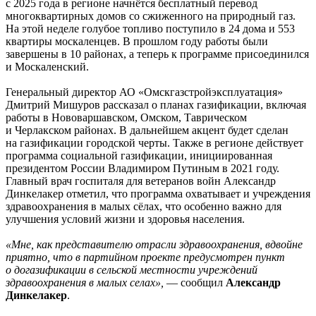
с 2025 года в регионе начнётся бесплатный перевод
многоквартирных домов со сжиженного на природный газ.
На этой неделе голубое топливо поступило в 24 дома и 553
квартиры москаленцев. В прошлом году работы были
завершены в 10 районах, а теперь к программе присоединился
и Москаленский.
Генеральный директор АО «Омскгазстройэксплуатация»
Дмитрий Мишуров рассказал о планах газификации, включая
работы в Нововаршавском, Омском, Таврическом
и Черлакском районах. В дальнейшем акцент будет сделан
на газификации городской черты. Также в регионе действует
программа социальной газификации, инициированная
президентом России Владимиром Путиным в 2021 году.
Главный врач госпиталя для ветеранов войн Александр
Динкелакер отметил, что программа охватывает и учреждения
здравоохранения в малых сёлах, что особенно важно для
улучшения условий жизни и здоровья населения.
«Мне, как представителю отрасли здравоохранения, вдвойне
приятно, что в партийном проекте предусмотрен пункт
о догазификации в сельской местности учреждений
здравоохранения в малых селах»,
— сообщил
Александр
Динкелакер
.