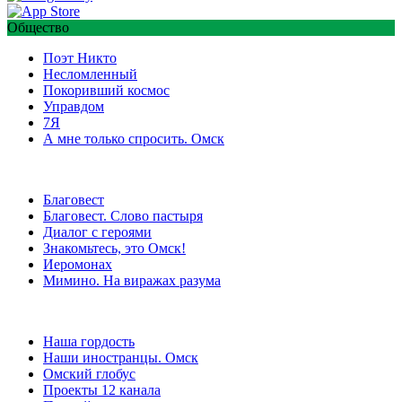
Общество
Поэт Никто
Несломленный
Покоривший космос
Управдом
7Я
А мне только спросить. Омск
Благовест
Благовест. Слово пастыря
Диалог с героями
Знакомьтесь, это Омск!
Иеромонах
Мимино. На виражах разума
Наша гордость
Наши иностранцы. Омск
Омский глобус
Проекты 12 канала