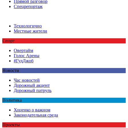
Прямой разговор
Спецрепортаж
Технологично
Местные жители
Спорт
Овертайм
Голос Арены
#ГудДжоб
Новости
Час новостей
Дорожный акцент
Дорожный патруль
Политика
Хоценко о важном
Законодательная среда
Проекты