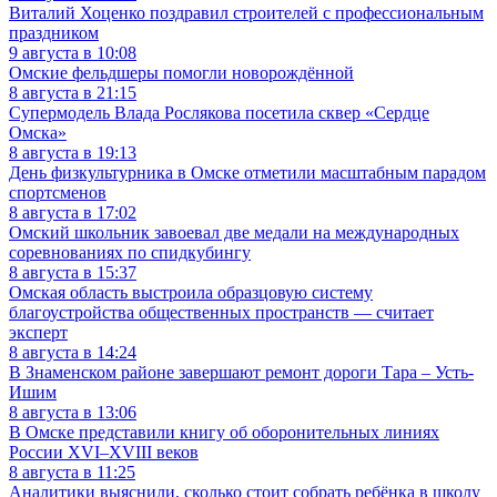
Виталий Хоценко поздравил строителей с профессиональным
праздником
9 августа в 10:08
Омские фельдшеры помогли новорождённой
8 августа в 21:15
Супермодель Влада Рослякова посетила сквер «Сердце
Омска»
8 августа в 19:13
День физкультурника в Омске отметили масштабным парадом
спортсменов
8 августа в 17:02
Омский школьник завоевал две медали на международных
соревнованиях по спидкубингу
8 августа в 15:37
Омская область выстроила образцовую систему
благоустройства общественных пространств — считает
эксперт
8 августа в 14:24
В Знаменском районе завершают ремонт дороги Тара – Усть-
Ишим
8 августа в 13:06
В Омске представили книгу об оборонительных линиях
России XVI–XVIII веков
8 августа в 11:25
Аналитики выяснили, сколько стоит собрать ребёнка в школу