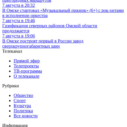
пригородных маршрутов
7 августа в 20:32
В Омске стартовал «Музыкальный пикник» (6+) с рок-хитами
в исполнении оркестра
7 августа в 19:46
Газификация северных районов Омской области
продолжается
7 августа в 19:06
В Омске построят первый в России завод
сверхкрупногабаритных шин
Телеканал
Прямой эфир
Телепроекты
ТВ-программа
О телеканале
Рубрики
Общество
Спорт
Культура
Политика
Все новости
Информация