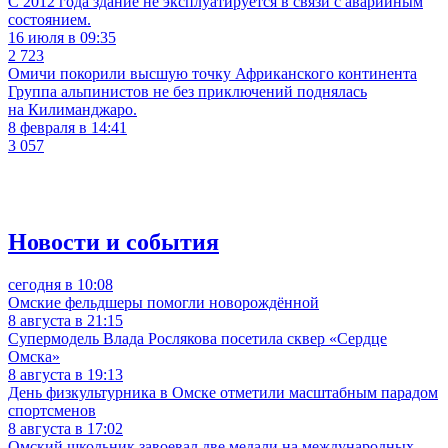
С 2012 года здание не эксплуатируется в связи с аварийным
состоянием.
16 июля в 09:35
2 723
Омичи покорили высшую точку Африканского континента
Группа альпинистов не без приключений поднялась
на Килиманджаро.
8 февраля в 14:41
3 057
Новости и события
сегодня в 10:08
Омские фельдшеры помогли новорождённой
8 августа в 21:15
Супермодель Влада Рослякова посетила сквер «Сердце
Омска»
8 августа в 19:13
День физкультурника в Омске отметили масштабным парадом
спортсменов
8 августа в 17:02
Омский школьник завоевал две медали на международных