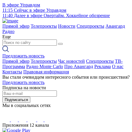
В эфире
Управдом
11:15
Сейчас в эфире
Управдом
11:40
Далее в эфире
Овертайм. Хоккейное обозрение
Прямой эфир
Телепроекты
Новости
Спецпроекты
Авангард
Радио
Еще
Предложить новость
Прямой эфир
Телепроекты
Час новостей
Спецпроекты
ТВ-
Программа
Радио Monte Carlo
Про Авангард
Реклама
О нас
Контакты
Правовая информация
Вы стали очевидцем интересного события или происшествия?
Предложить новость
Подписка на новости
Подписаться
Мы в социальных сетях
Приложения 12 канала