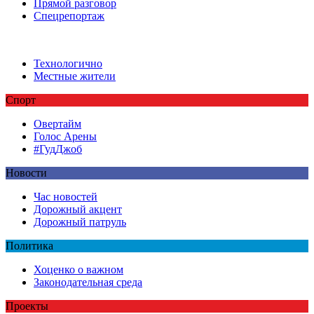
Прямой разговор
Спецрепортаж
Технологично
Местные жители
Спорт
Овертайм
Голос Арены
#ГудДжоб
Новости
Час новостей
Дорожный акцент
Дорожный патруль
Политика
Хоценко о важном
Законодательная среда
Проекты