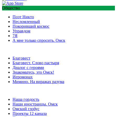
Общество
Поэт Никто
Несломленный
Покоривший космос
Управдом
7Я
А мне только спросить. Омск
Благовест
Благовест. Слово пастыря
Диалог с героями
Знакомьтесь, это Омск!
Иеромонах
Мимино. На виражах разума
Наша гордость
Наши иностранцы. Омск
Омский глобус
Проекты 12 канала