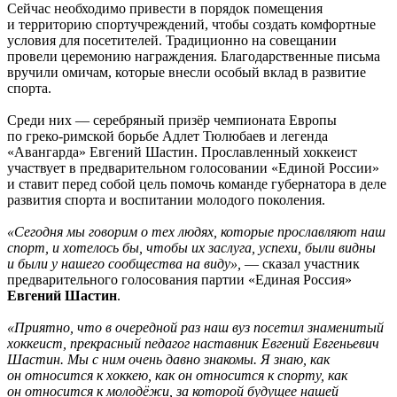
Сейчас необходимо привести в порядок помещения
и территорию спортучреждений, чтобы создать комфортные
условия для посетителей. Традиционно на совещании
провели церемонию награждения. Благодарственные письма
вручили омичам, которые внесли особый вклад в развитие
спорта.
Среди них — серебряный призёр чемпионата Европы
по греко-римской борьбе Адлет Тюлюбаев и легенда
«Авангарда» Евгений Шастин. Прославленный хоккеист
участвует в предварительном голосовании «Единой России»
и ставит перед собой цель помочь команде губернатора в деле
развития спорта и воспитании молодого поколения.
«Сегодня мы говорим о тех людях, которые прославляют наш
спорт, и хотелось бы, чтобы их заслуга, успехи, были видны
и были у нашего сообщества на виду»,
— сказал участник
предварительного голосования партии «Единая Россия»
Евгений Шастин
.
«Приятно, что в очередной раз наш вуз посетил знаменитый
хоккеист, прекрасный педагог наставник Евгений Евгеньевич
Шастин. Мы с ним очень давно знакомы. Я знаю, как
он относится к хоккею, как он относится к спорту, как
он относится к молодёжи, за которой будущее нашей