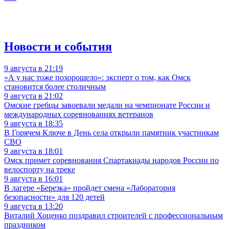
Новости и события
9 августа в 21:19
«А у нас тоже похорошело»: эксперт о том, как Омск
становится более столичным
9 августа в 21:02
Омские гребцы завоевали медали на чемпионате России и
международных соревнованиях ветеранов
9 августа в 18:35
В Горячем Ключе в День села открыли памятник участникам
СВО
9 августа в 18:01
Омск примет соревнования Спартакиады народов России по
велоспорту на треке
9 августа в 16:01
В лагере «Березка» пройдет смена «Лаборатория
безопасности» для 120 детей
9 августа в 13:20
Виталий Хоценко поздравил строителей с профессиональным
праздником