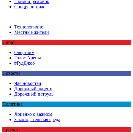
Прямой разговор
Спецрепортаж
Технологично
Местные жители
Спорт
Овертайм
Голос Арены
#ГудДжоб
Новости
Час новостей
Дорожный акцент
Дорожный патруль
Политика
Хоценко о важном
Законодательная среда
Проекты