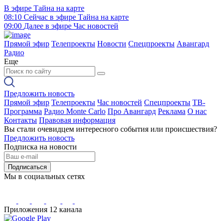
В эфире
Тайна на карте
08:10
Сейчас в эфире
Тайна на карте
09:00
Далее в эфире
Час новостей
Прямой эфир
Телепроекты
Новости
Спецпроекты
Авангард
Радио
Еще
Предложить новость
Прямой эфир
Телепроекты
Час новостей
Спецпроекты
ТВ-
Программа
Радио Monte Carlo
Про Авангард
Реклама
О нас
Контакты
Правовая информация
Вы стали очевидцем интересного события или происшествия?
Предложить новость
Подписка на новости
Подписаться
Мы в социальных сетях
Приложения 12 канала