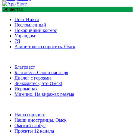
Общество
Поэт Никто
Несломленный
Покоривший космос
Управдом
7Я
А мне только спросить. Омск
Благовест
Благовест. Слово пастыря
Диалог с героями
Знакомьтесь, это Омск!
Иеромонах
Мимино. На виражах разума
Наша гордость
Наши иностранцы. Омск
Омский глобус
Проекты 12 канала