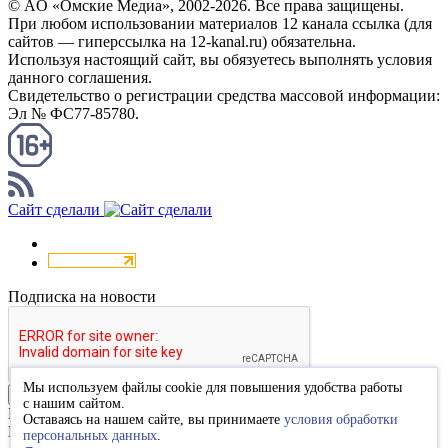
© AO «Омские Медиа», 2002-2026. Все права защищены.
При любом использовании материалов 12 канала ссылка (для
сайтов — гиперссылка на 12-kanal.ru) обязательна.
Используя настоящий сайт, вы обязуетесь выполнять условия
данного соглашения.
Свидетельство о регистрации средства массовой информации:
Эл № ФС77-85780.
КАНАЛ RSS
Сайт сделали
Подписка на новости
Мы используем файлы cookie для повышения удобства работы
Подписаться
с нашим сайтом.
Благодарим за подписку
Оставаясь на нашем сайте, вы принимаете
условия обработки
Пожалуйста, перейдите по ссылке в высланном вам письме
персональных данных
.