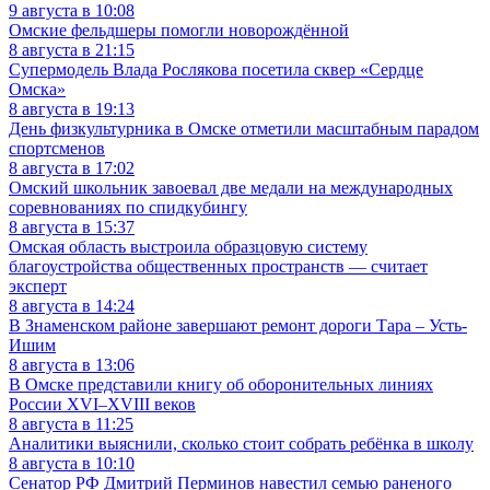
9 августа в 10:08
Омские фельдшеры помогли новорождённой
8 августа в 21:15
Супермодель Влада Рослякова посетила сквер «Сердце
Омска»
8 августа в 19:13
День физкультурника в Омске отметили масштабным парадом
спортсменов
8 августа в 17:02
Омский школьник завоевал две медали на международных
соревнованиях по спидкубингу
8 августа в 15:37
Омская область выстроила образцовую систему
благоустройства общественных пространств — считает
эксперт
8 августа в 14:24
В Знаменском районе завершают ремонт дороги Тара – Усть-
Ишим
8 августа в 13:06
В Омске представили книгу об оборонительных линиях
России XVI–XVIII веков
8 августа в 11:25
Аналитики выяснили, сколько стоит собрать ребёнка в школу
8 августа в 10:10
Сенатор РФ Дмитрий Перминов навестил семью раненого