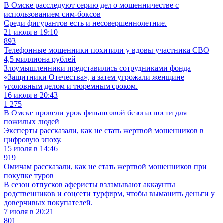
В Омске расследуют серию дел о мошенничестве с
использованием сим-боксов
Среди фигурантов есть и несовершеннолетние.
21 июля в 19:10
893
Телефонные мошенники похитили у вдовы участника СВО
4,5 миллиона рублей
Злоумышленники представились сотрудниками фонда
«Защитники Отечества», а затем угрожали женщине
уголовным делом и тюремным сроком.
16 июля в 20:43
1 275
В Омске провели урок финансовой безопасности для
пожилых людей
Эксперты рассказали, как не стать жертвой мошенников в
цифровую эпоху.
15 июля в 14:46
919
Омичам рассказали, как не стать жертвой мошенников при
покупке туров
В сезон отпусков аферисты взламывают аккаунты
родственников и соцсети турфирм, чтобы выманить деньги у
доверчивых покупателей.
7 июля в 20:21
801