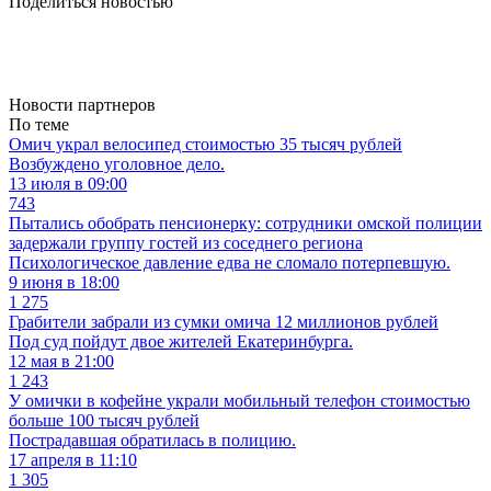
Поделиться новостью
Новости партнеров
По теме
Омич украл велосипед стоимостью 35 тысяч рублей
Возбуждено уголовное дело.
13 июля в 09:00
743
Пытались обобрать пенсионерку: сотрудники омской полиции
задержали группу гостей из соседнего региона
Психологическое давление едва не сломало потерпевшую.
9 июня в 18:00
1 275
Грабители забрали из сумки омича 12 миллионов рублей
Под суд пойдут двое жителей Екатеринбурга.
12 мая в 21:00
1 243
У омички в кофейне украли мобильный телефон стоимостью
больше 100 тысяч рублей
Пострадавшая обратилась в полицию.
17 апреля в 11:10
1 305