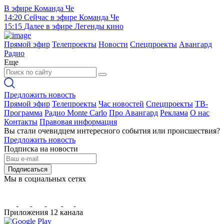
В эфире
Команда Че
14:20
Сейчас в эфире
Команда Че
15:15
Далее в эфире
Легенды кино
Прямой эфир
Телепроекты
Новости
Спецпроекты
Авангард
Радио
Еще
Предложить новость
Прямой эфир
Телепроекты
Час новостей
Спецпроекты
ТВ-
Программа
Радио Monte Carlo
Про Авангард
Реклама
О нас
Контакты
Правовая информация
Вы стали очевидцем интересного события или происшествия?
Предложить новость
Подписка на новости
Подписаться
Мы в социальных сетях
Приложения 12 канала