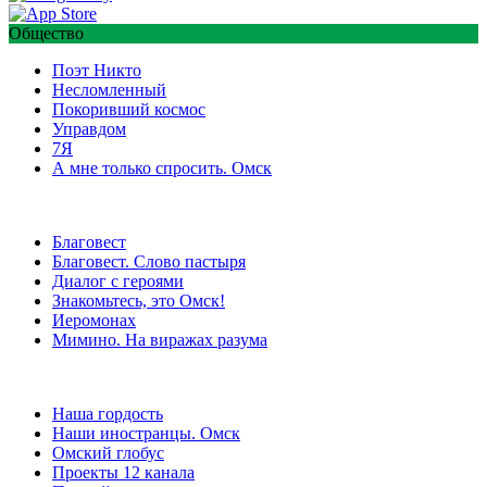
Общество
Поэт Никто
Несломленный
Покоривший космос
Управдом
7Я
А мне только спросить. Омск
Благовест
Благовест. Слово пастыря
Диалог с героями
Знакомьтесь, это Омск!
Иеромонах
Мимино. На виражах разума
Наша гордость
Наши иностранцы. Омск
Омский глобус
Проекты 12 канала