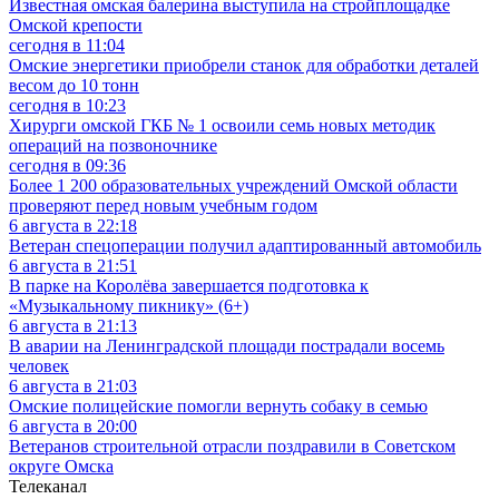
Известная омская балерина выступила на стройплощадке
Омской крепости
сегодня в 11:04
Омские энергетики приобрели станок для обработки деталей
весом до 10 тонн
сегодня в 10:23
Хирурги омской ГКБ № 1 освоили семь новых методик
операций на позвоночнике
сегодня в 09:36
Более 1 200 образовательных учреждений Омской области
проверяют перед новым учебным годом
6 августа в 22:18
Ветеран спецоперации получил адаптированный автомобиль
6 августа в 21:51
В парке на Королёва завершается подготовка к
«Музыкальному пикнику» (6+)
6 августа в 21:13
В аварии на Ленинградской площади пострадали восемь
человек
6 августа в 21:03
Омские полицейские помогли вернуть собаку в семью
6 августа в 20:00
Ветеранов строительной отрасли поздравили в Советском
округе Омска
Телеканал