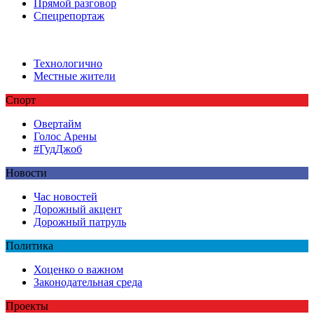
Прямой разговор
Спецрепортаж
Технологично
Местные жители
Спорт
Овертайм
Голос Арены
#ГудДжоб
Новости
Час новостей
Дорожный акцент
Дорожный патруль
Политика
Хоценко о важном
Законодательная среда
Проекты