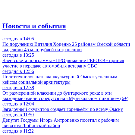
Новости и события
сегодня в 14:05
По поручению Виталия Хоценко 25 районам Омской области
выделили 45 млн рублей на транспорт
сегодня в 13:25
Член совета программы «ПРОдвижение ГЕРОЕВ» принял
участие в передаче автомобиля ветерану СВО
сегодня в 12:56
Политтехнолог назвала «культурный Омск» успешным
кейсом социальной архитектуры
сегодня в 12:38
От размеренной классики до бунтарского рока: в эти
выходные омичи соберутся на «Музыкальном пикнике» (6+)
сегодня в 12:04
Загадочный скульптор создаёт горельефы по всему Омску
сегодня в 11:50
Депутат Госдумы Игорь Антропенко посетил с рабочим
визитом Любинский район
сегодня в 11:22