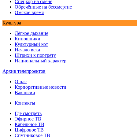
Спецкор на смене
Обречённые на бессмертие
Омское время
Культура
Лёгкое дыхание
Киношники
Культурный кот
Начало века
Штрихи к портрету
Национальный характер
Архив телепроектов
О нас
Корпоративные новости
Вакансии
Контакты
Где смотреть
Эфирное ТВ
Кабельное ТВ
Цифровое ТВ
Спутниковое ТВ