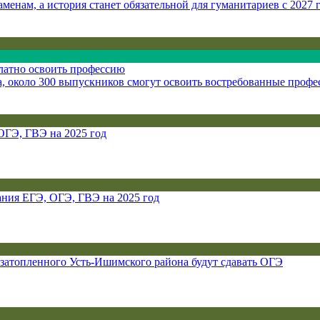
енам, а история станет обязательной для гуманитариев с 2027 г
платно освоить профессию
а, около 300 выпускников смогут освоить востребованные профе
ОГЭ, ГВЭ на 2025 год
ния ЕГЭ, ОГЭ, ГВЭ на 2025 год
з затопленного Усть-Ишимского района будут сдавать ОГЭ