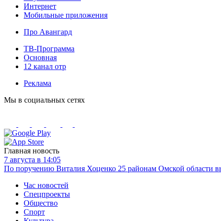
Интернет
Мобильные приложения
Про Авангард
ТВ-Программа
Основная
12 канал отр
Реклама
Мы в социальных сетях
Главная новость
7 августа в 14:05
По поручению Виталия Хоценко 25 районам Омской области вы
Час новостей
Спецпроекты
Общество
Спорт
Культура