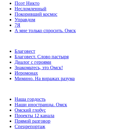
Поэт Никто
Несломленный
Покоривший космос
Управдом
7Я
А мне только спросить. Омск
Благовест
Благовест. Слово пастыря
Диалог с героями
Знакомьтесь, это Омск!
Иеромонах
Мимино. На виражах разума
Наша гордость
Наши иностранцы. Омск
Омский глобус
Проекты 12 канала
Прямой разговор
Спецрепортаж