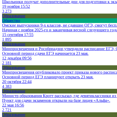
Школьники получат дополнительные дни для подготовки к экзам
19 ноября 15:52
3 273
Образование
Общество
Омские выпускники 9-х классов, не сдавшие ОГЭ, смогут бес
Начиная с ноября 2025-го и заканчивая весной следующего год
15 сентября 17:55
1 895
Образование
Минпросвещения и Рособрнадзор утвердили расписание ЕГЭ, 
Основной период сдачи ЕГЭ начинается 23 мая.
12 декабря 09:56
2 181
Образование
Минпросвещения опубликовало проект приказа нового расписа
Основной период ЕГЭ планируют открыть 23 мая.
20 октября 22:44
4 383
Образование
Министр образования Кротт рассказал, где девятиклассники и
Пункт для сдачи экзаменов открыли на базе лицея «Альфа».
22 мая 16:56
2 721
Образование