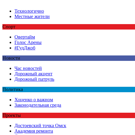
Технологично
Местные жители
Спорт
Овертайм
Голос Арены
#ГудДжоб
Новости
Час новостей
Дорожный акцент
Дорожный патруль
Политика
Хоценко о важном
Законодательная среда
Проекты
Достоевский точка Омск
Академия ремонта